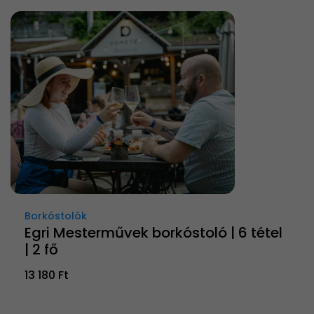
Borkóstolók
Egri Mesterművek borkóstoló | 6 tétel
| 2 fő
13 180 Ft