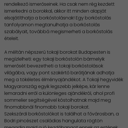
rendelkező ismerőseinek. Ha csak nem rég kezdett
ismerkedni a borokkal, akkor itt minden alapját
elsajátíthatja a borkóstolásnak! Egy borkóstolás
tanfolyamon megtanulhatja a borkóstolás
szabályait, továbbá megismerheti a borkóstolás
ételeit.
A méltán népszerű tokaji borokat Budapesten is
megízlelheti: egy tokaji borkóstolón bármelyik
ismerősét bevezetheti a tokaji borkóstolások
világába, vagy pont szakértő barátjának adhatja
meg a tökéletes élményajándékot. A Tokaji hegyvidék
Magyarország egyik legszebb jelképe, kár lenne
lemaradni erről a különleges ajándékról, ahol profi
sommelier segítségével kóstolhatnak majd meg
finomabbnál finomabb tokaji borokat.
Szekszárdi borkóstolókat is találhat a fővárosban, a
Bodri pincészet családias hangulata rögtön
megadja majd a jó kezdőhangot ennek az estének,