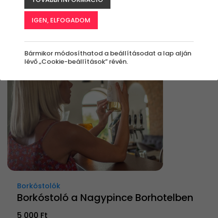
Rendezés:
IGEN, ELFOGADOM
Bármikor módosíthatod a beállításodat a lap alján
lévő „Cookie-beállítások” révén.
Borkóstolók
Borkóstoló a Nagypince Borhotelben
5 000 Ft