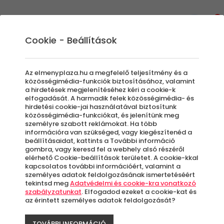
0
Cookie - Beállítások
Gasztronómiai Kalandok
Borkóstolók
Az elmenyplaza.hu a megfelelő teljesítmény és a
A magyar borászok híresek arról, hogy
közösségimédia-funkciók biztosításához, valamint
a hirdetések megjelenítéséhez kéri a cookie-k
kóstolóikon laza, vidám hangulat uralkodik és
elfogadását. A harmadik felek közösségimédia- és
persze a borok minősége is kifogástalan.
hirdetési cookie-jai használatával biztosítunk
közösségimédia-funkciókat, és jelenítünk meg
Természetesen nem csak magyar borok
személyre szabott reklámokat. Ha több
várják ebben az élménykategóriánkban.
információra van szükséged, vagy kiegészítenéd a
beállításaidat, kattints a További információ
gombra, vagy keresd fel a webhely alsó részéről
elérhető Cookie-beállítások területet. A cookie-kkal
Szűrők beállítása
kapcsolatos további információért, valamint a
személyes adatok feldolgozásának ismertetéséért
tekintsd meg
Adatvédelmi és cookie-kra vonatkozó
szabályzatunkat
. Elfogadod ezeket a cookie-kat és
az érintett személyes adatok feldolgozását?
Élmények
TOVÁBBI INFORMÁCIÓ