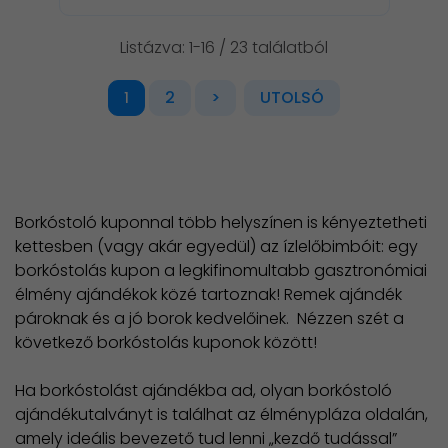
Listázva: 1-16 / 23 találatból
2
>
UTOLSÓ
1
Borkóstoló kuponnal több helyszínen is kényeztetheti
kettesben (vagy akár egyedül) az ízlelőbimbóit: egy
borkóstolás kupon a legkifinomultabb gasztronómiai
élmény ajándékok közé tartoznak! Remek ajándék
pároknak és a jó borok kedvelőinek. Nézzen szét a
következő borkóstolás kuponok között!
Ha borkóstolást ajándékba ad, olyan borkóstoló
ajándékutalványt is találhat az élménypláza oldalán,
amely ideális bevezető tud lenni „kezdő tudással”