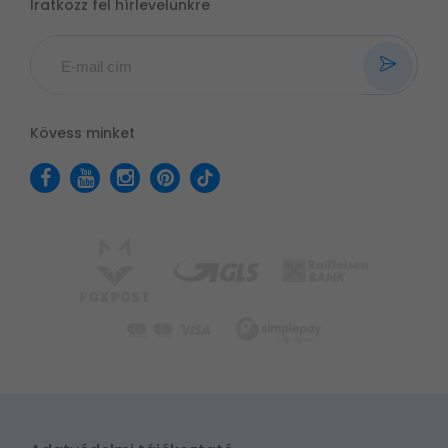
Iratkozz fel hírlevelünkre
Kövess minket