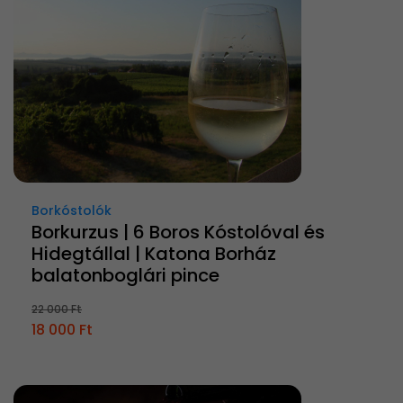
Borkóstolók
Borkurzus | 6 Boros Kóstolóval és
Hidegtállal | Katona Borház
balatonboglári pince
22 000 Ft
18 000 Ft