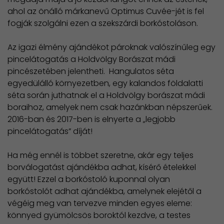
ahol az önálló márkanevű Optimus Cuvée-jét is fel
fogják szolgálni ezen a szekszárdi borkóstoláson.
Az igazi élmény ajándékot pároknak valószínűleg egy
pincelátogatás a Holdvölgy Borászat mádi
pincészetében jelentheti. Hangulatos séta
egyedülálló környezetben, egy kalandos földalatti
séta során juthatnak el a Holdvölgy borászat mádi
boraihoz, amelyek nem csak hazánkban népszerűek.
2016-ban és 2017-ben is elnyerte a „legjobb
pincelátogatás” díját!
Ha még ennél is többet szeretne, akár egy teljes
borválogatást ajándékba adhat, kísérő ételekkel
együtt! Ezzel a borkóstoló kuponnal olyan
borkóstolót adhat ajándékba, amelynek elejétől a
végéig meg van tervezve minden egyes eleme:
könnyed gyümölcsös boroktól kezdve, a testes