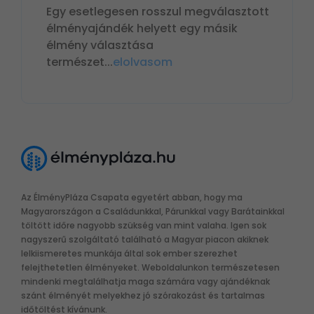
Egy esetlegesen rosszul megválasztott
élményajándék helyett egy másik
élmény választása
természet
...
elolvasom
Az ÉlményPláza Csapata egyetért abban, hogy ma
Magyarországon a Családunkkal, Párunkkal vagy Barátainkkal
töltött időre nagyobb szükség van mint valaha. Igen sok
nagyszerű szolgáltató található a Magyar piacon akiknek
lelkiismeretes munkája által sok ember szerezhet
felejthetetlen élményeket. Weboldalunkon természetesen
mindenki megtalálhatja maga számára vagy ajándéknak
szánt élményét melyekhez jó szórakozást és tartalmas
időtöltést kívánunk.