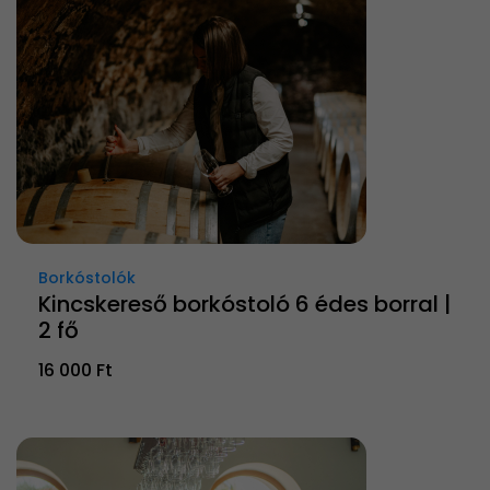
Borkóstolók
Kincskereső borkóstoló 6 édes borral |
2 fő
16 000 Ft