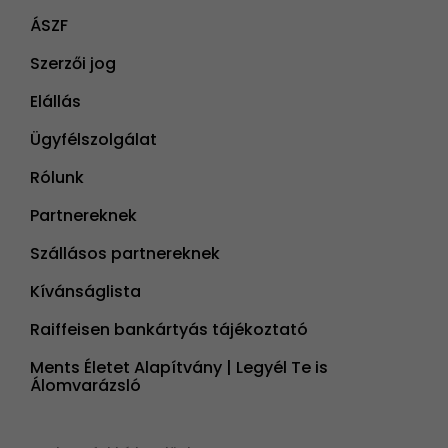
ÁSZF
Szerzői jog
Elállás
Ügyfélszolgálat
Rólunk
Partnereknek
Szállásos partnereknek
Kívánságlista
Raiffeisen bankártyás tájékoztató
Ments Életet Alapítvány | Legyél Te is
Álomvarázsló