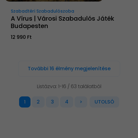
Szabadtéri Szabadulószoba
A Vírus | Városi Szabadulós Játék
Budapesten
12 990 Ft
További 16 élmény megjelenítése
Listázva: 1-16 / 63 találatból
2
3
4
>
UTOLSÓ
1