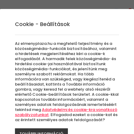
0
Cookie - Beállítások
Valentin Nap
Az elmenyplaza.hu a megfelelő teljesítmény és a
közösségimédia-funkciók biztosításához, valamint
a hirdetések megjelenítéséhez kéri a cookie-k
elfogadását. A harmadik felek közösségimédia- és
Szűrők beállítása
hirdetési cookie-jai használatával biztosítunk
közösségimédia-funkciókat, és jelenítünk meg
személyre szabott reklámokat. Ha több
információra van szükséged, vagy kiegészítenéd a
beállításaidat, kattints a További információ
gombra, vagy keresd fel a webhely alsó részéről
elérhető Cookie-beállítások területet. A cookie-kkal
Élmények
kapcsolatos további információért, valamint a
személyes adatok feldolgozásának ismertetéséért
tekintsd meg
Adatvédelmi és cookie-kra vonatkozó
Rendezés:
szabályzatunkat
. Elfogadod ezeket a cookie-kat és
az érintett személyes adatok feldolgozását?
TOVÁBBI INFORMÁCIÓ