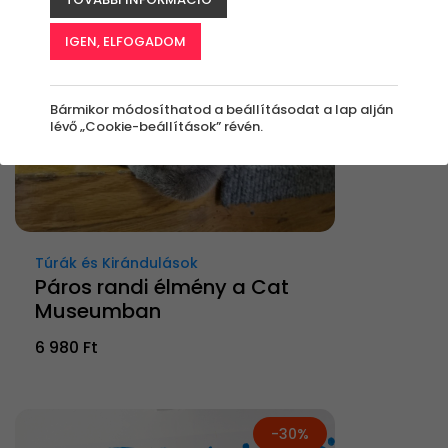
IGEN, ELFOGADOM
Bármikor módosíthatod a beállításodat a lap alján
lévő „Cookie-beállítások” révén.
Túrák és Kirándulások
Páros randi élmény a Cat
Museumban
6 980 Ft
-30%