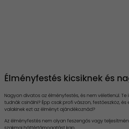
Élményfestés kicsiknek és n
Nagyon divatos az élményfestés, és nem véletlenül. Te i
tudnák csinálni? Épp csak profi vászon, festőeszköz, é
valakinek ezt az élményt ajándékoznád?
Az élményfestés nem olyan feszengős vagy teljesítménykö
szakmai háttértámogatást kap.