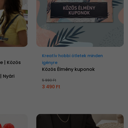
Kreatív hobbi ötletek minden
ve | Közös
igényre
Közös Élmény kuponok
| Nyári
5 990 Ft
3 490 Ft