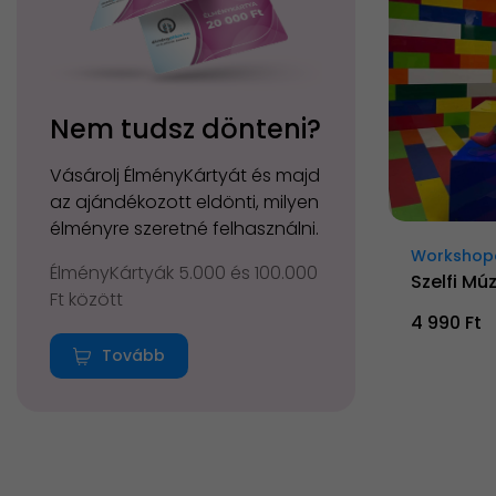
Nem tudsz dönteni?
Vásárolj ÉlményKártyát és majd
az ajándékozott eldönti, milyen
élményre szeretné felhasználni.
Workshop
ÉlményKártyák 5.000 és 100.000
Szelfi Mú
Ft között
4 990 Ft
Tovább