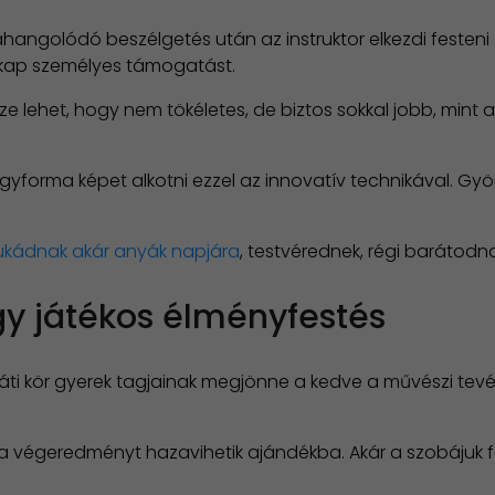
 ráhangolódó beszélgetés után az instruktor elkezdi feste
ki kap személyes támogatást.
ze lehet, hogy nem tökéletes, de biztos sokkal jobb, mint am
t egyforma képet alkotni ezzel az innovatív technikával. 
kádnak akár anyák napjára
, testvérednek, régi barátod
gy játékos élményfestés
áti kör gyerek tagjainak megjönne a kedve a művészi te
s a végeredményt hazavihetik ajándékba. Akár a szobájuk f