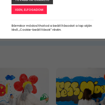
IGEN, ELFOGADOM
Milyen
Kinek szól az
Milyen
Bármikor módosíthatod a beállításodat a lap alján
értékben?
élmény?
alkalomra
Kreatív hobbi ötletek minden igényre
lévő „Cookie-beállítások” révén.
Bármennyi
Bárkinek
Bármilyen