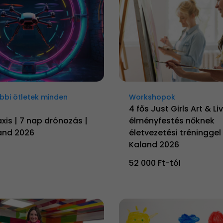
bbi ötletek minden
Workshopok
4 fős Just Girls Art & Li
xis | 7 nap drónozás |
élményfestés nőknek
land 2026
életvezetési tréninggel 
Kaland 2026
52 000 Ft-tól