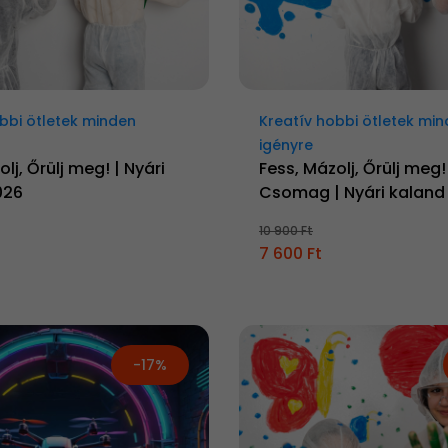
bbi ötletek minden
Kreatív hobbi ötletek mi
igényre
lj, Őrülj meg! | Nyári
Fess, Mázolj, Őrülj meg!
026
Csomag | Nyári kaland
10 900 Ft
7 600 Ft
-17%