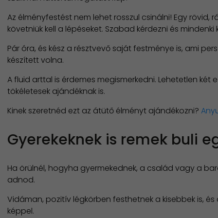
Az élményfestést nem lehet rosszul csinálni! Egy rövid,
követniük kell a lépéseket. Szabad kérdezni és minden
Pár óra, és kész a résztvevő saját festménye is, ami pers
készített volna.
A fluid arttal is érdemes megismerkedni. Lehetetlen ké
tökéletesek ajándéknak is.
Kinek szeretnéd ezt az átütő élményt ajándékozni?
Anyu
Gyerekeknek is remek buli e
Ha örülnél, hogyha gyermekednek, a család vagy a bar
adnod.
Vidáman, pozitív légkörben festhetnek a kisebbek is, é
képpel.