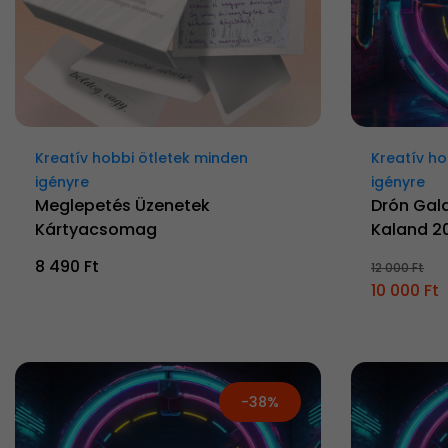
Kreatív hobbi ötletek minden
Kreatív ho
igényre
igényre
Meglepetés Üzenetek
Drón Galax
Kártyacsomag
Kaland 2
8 490 Ft
12 000 Ft
10 000 Ft
-38%