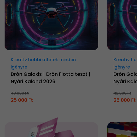
Kreatív hobbi ötletek minden
Kreatív ho
igényre
igényre
Drón Galaxis | Drón Flotta teszt |
Drón Gala
Nyári Kaland 2026
Nyári Ka
40 000 Ft
42 000 Ft
25 000 Ft
25 000 Ft