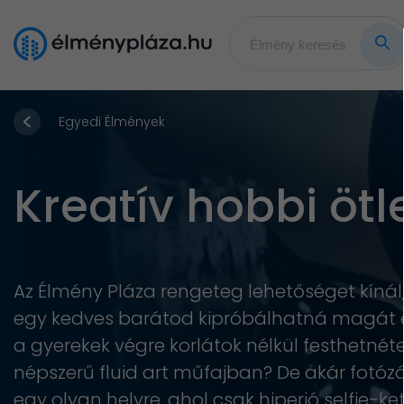
Egyedi Élmények
Kreatív hobbi öt
Az Élmény Pláza rengeteg lehetőséget kínál,
egy kedves barátod kipróbálhatná magát e
a gyerekek végre korlátok nélkül festhetné
népszerű fluid art műfajban? De akár fotó
egy olyan helyre, ahol csak hiperjó selfie-ke