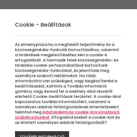
Élmények
Ajándék ötletek
Újdonságok
A
Cookie - Beállítások
Az elmenyplaza.hu a megfelelő teljesítmény és a
közösségimédia-funkciók biztosításához, valamint
a hirdetések megjelenítéséhez kéri a cookie-k
elfogadását. A harmadik felek közösségimédia- és
letek minden igén
hirdetési cookie-jai használatával biztosítunk
közösségimédia-funkciókat, és jelenítünk meg
személyre szabott reklámokat. Ha több
információra van szükséged, vagy kiegészítenéd a
beállításaidat, kattints a További információ
gombra, vagy keresd fel a webhely alsó részéről
elérhető Cookie-beállítások területet. A cookie-kkal
 ha művészi jellegű programokat keresel. Sze
kapcsolatos további információért, valamint a
gy valódi hangstúdióban, felvehetné egy da
személyes adatok feldolgozásának ismertetéséért
tekintsd meg
Adatvédelmi és cookie-kra vonatkozó
tek? Vagy éppen te készítenél egy képet a mo
szabályzatunkat
. Elfogadod ezeket a cookie-kat és
az érintett személyes adatok feldolgozását?
zásra is meghívhatod egy élmény kuponnal is
t lehet készíteni. Az élmények tárháza végtele
TOVÁBBI INFORMÁCIÓ