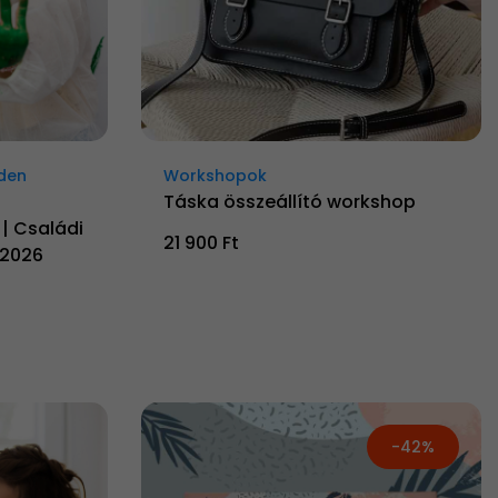
nden
Workshopok
Táska összeállító workshop
 | Családi
21 900 Ft
 2026
-42%