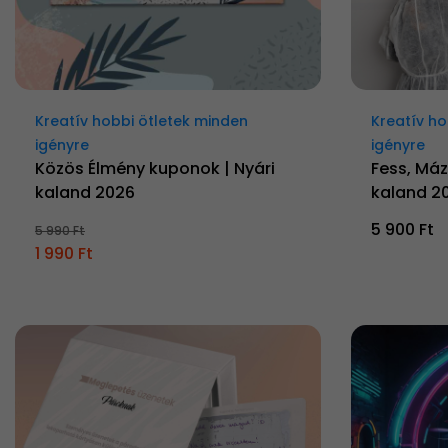
Kreatív hobbi ötletek minden
Kreatív ho
igényre
igényre
Közös Élmény kuponok | Nyári
Fess, Mázo
kaland 2026
kaland 2
5 900 Ft
5 990 Ft
1 990 Ft