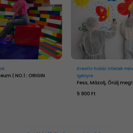
ok
Kreatív hobbi ötletek mi
zeum | NO.1 : ORIGIN
igényre
Fess, Mázolj, Őrülj meg!
5 900 Ft