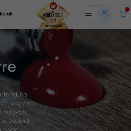
0
kciók
yre
retnéd, ha
lát, vagy ha
st nagyon
merőseidet
n, csak