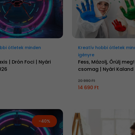
bbi ötletek minden
Kreatív hobbi ötletek mi
igényre
is | Drón Foci | Nyári
Fess, Mázolj, Őrülj meg!
026
csomag | Nyári Kaland
20 990 Ft
14 690 Ft
-40%