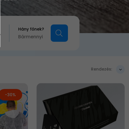
Hány főnek?
?
Bármennyi
Rendezés:
-30%