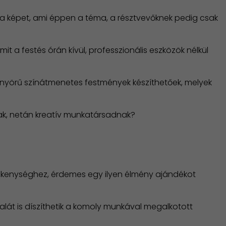
ni a képet, ami éppen a téma, a résztvevőknek pedig csak
it a festés órán kívül, professzionális eszközök nélkül
Gyönyörű színátmenetes festmények készíthetőek, melyek
nak, netán kreatív munkatársadnak?
vékenységhez, érdemes egy ilyen élmény ajándékot
alát is díszíthetik a komoly munkával megalkotott