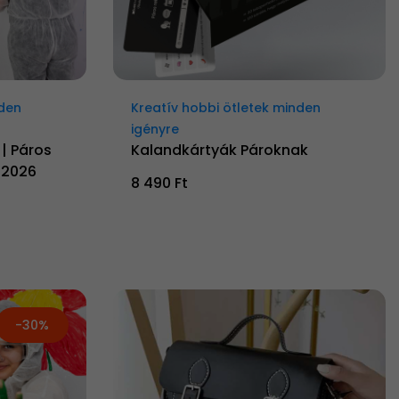
nden
Kreatív hobbi ötletek minden
igényre
 | Páros
Kalandkártyák Pároknak
 2026
8 490 Ft
-30%