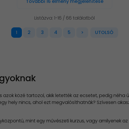
További 16 élmény megjelenítése
Listázva: 1-16 / 66 találatból
2
3
4
5
>
UTOLSÓ
1
agyoknak
s azok közé tartozol, akik letették az ecsetet, pedig néh
s egy hely nincs, ahol ezt megvalósíthatnák? Szívesen aka
zpontú, mint egy művészeti kurzus, vagy amilyenek az iskol