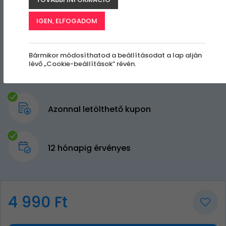
IGEN, ELFOGADOM
Bármikor módosíthatod a beállításodat a lap alján
lévő „Cookie-beállítások” révén.
Azonnal letölthető kupon
12 hónapig érvényes
4 990 Ft