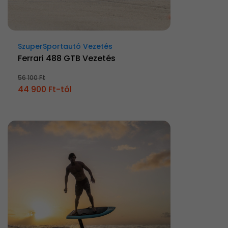
SzuperSportautó Vezetés
Ferrari 488 GTB Vezetés
56 100 Ft
44 900 Ft-tól