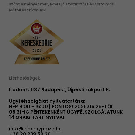
szánt élményét melyekhez jó szórakozást és tartalmas
időtöltést kívánunk.
Elérhetőségek
Irodánk: 1137 Budapest, Újpesti rakpart 8.
Ügyfélszolgálat nyitvatartása:
H-P 8:00 - 16:00 | FONTOS! 2026.06.26-TÓL
08.31-IG PÉNTEKENKÉNT ÜGYFÉLSZOLGÁLATUNK
14 ÓRÁIG TART NYITVA!
info@elmenyplaza.hu
+36 20 239 59 20