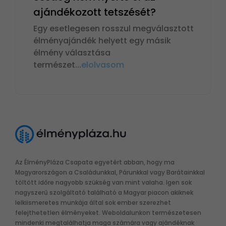
ajándékozott tetszését?
Egy esetlegesen rosszul megválasztott
élményajándék helyett egy másik
élmény választása
természet
...
elolvasom
Az ÉlményPláza Csapata egyetért abban, hogy ma
Magyarországon a Családunkkal, Párunkkal vagy Barátainkkal
töltött időre nagyobb szükség van mint valaha. Igen sok
nagyszerű szolgáltató található a Magyar piacon akiknek
lelkiismeretes munkája által sok ember szerezhet
felejthetetlen élményeket. Weboldalunkon természetesen
mindenki megtalálhatja maga számára vagy ajándéknak