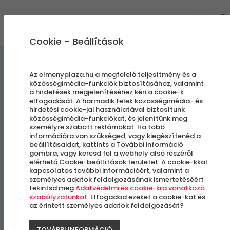
0
Cookie - Beállítások
Egyedi Élmények
Az elmenyplaza.hu a megfelelő teljesítmény és a
közösségimédia-funkciók biztosításához, valamint
a hirdetések megjelenítéséhez kéri a cookie-k
Szelfi Múzeum | NO.1 :
elfogadását. A harmadik felek közösségimédia- és
hirdetési cookie-jai használatával biztosítunk
ORIGIN
közösségimédia-funkciókat, és jelenítünk meg
személyre szabott reklámokat. Ha több
információra van szükséged, vagy kiegészítenéd a
beállításaidat, kattints a További információ
Budapest, VII. kerület
gombra, vagy keresd fel a webhely alsó részéről
elérhető Cookie-beállítások területet. A cookie-kkal
kapcsolatos további információért, valamint a
személyes adatok feldolgozásának ismertetéséért
tekintsd meg
Adatvédelmi és cookie-kra vonatkozó
szabályzatunkat
. Elfogadod ezeket a cookie-kat és
az érintett személyes adatok feldolgozását?
TOVÁBBI INFORMÁCIÓ