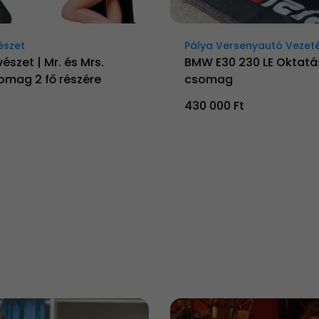
észet
Pálya Versenyautó Vezet
észet | Mr. és Mrs.
BMW E30 230 LE Oktatá
omag 2 fő részére
csomag
430 000 Ft