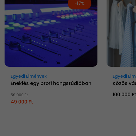
-17%
Egyedi Élmények
Egyedi Él
Éneklés egy profi hangstúdióban
Közös vás
100 000 F
59 000 Ft
49 000 Ft