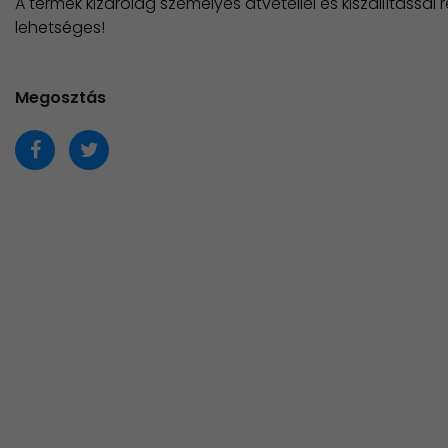
A termék kizárólag személyes átvétellel és kiszállítással
lehetséges!
Megosztás