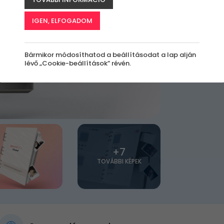
IGEN, ELFOGADOM
Bármikor módosíthatod a beállításodat a lap alján
lévő „Cookie-beállítások” révén.
+7
TOVÁBBI KÉPEK