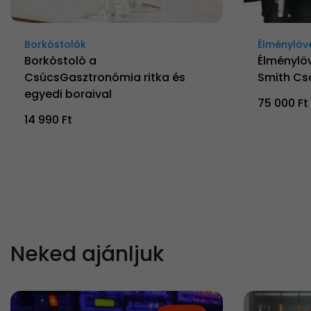
Borkóstolók
Élménylöv
Borkóstoló a
Élménylöv
CsúcsGasztronómia ritka és
Smith Cs
egyedi boraival
75 000 Ft
14 990 Ft
Neked ajánljuk