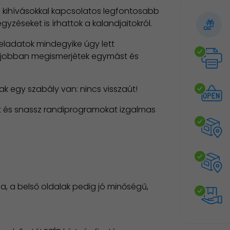
 kihívásokkal kapcsolatos legfontosabb
gyzéseket is írhattok a kalandjaitokról.
feladatok mindegyike úgy lett
, jobban megismerjétek egymást és
sak egy szabály van: nincs visszaút!
t és snassz randiprogramokat izgalmas
a, a belső oldalak pedig jó minőségű,