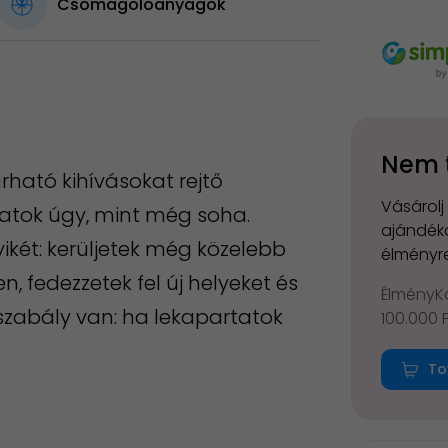
Csomagolóanyagok
Nem 
ható kihívásokat rejtő
Vásárolj
zatok úgy, mint még soha.
ajándéko
yikét: kerüljetek még közelebb
élményre
, fedezzetek fel új helyeket és
ÉlményKá
zabály van: ha lekapartatok
100.000 
To