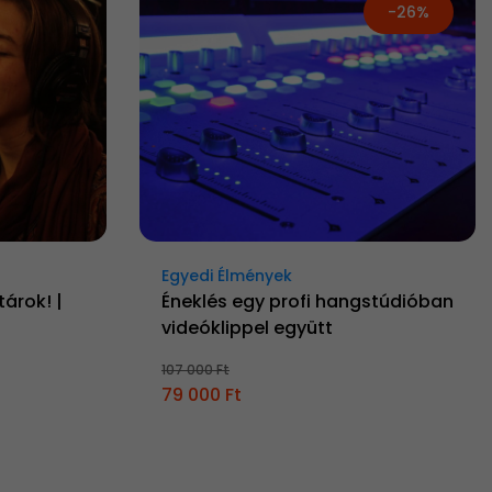
-26%
Egyedi Élmények
tárok! |
Éneklés egy profi hangstúdióban
videóklippel együtt
107 000 Ft
79 000 Ft