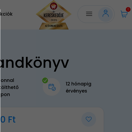
0
kciók
andkönyv
zonnal
12 hónapig
tölthető
érvényes
upon
90 Ft