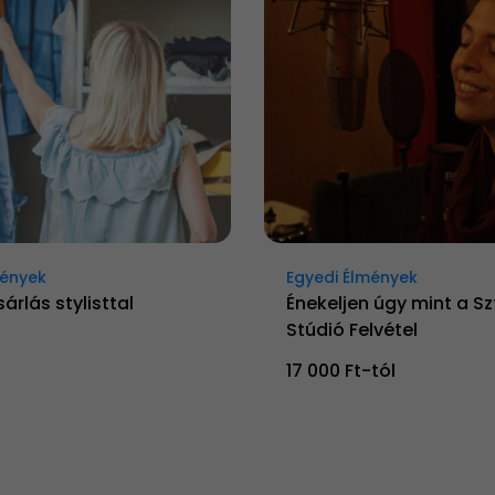
mények
Egyedi Élmények
árlás stylisttal
Énekeljen úgy mint a Sz
Stúdió Felvétel
t
17 000 Ft-tól