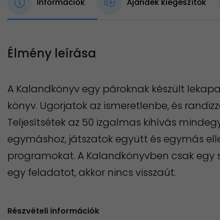
Információk
Ajándék kiegészítők
Élmény leírása
A Kalandkönyv egy pároknak készült lekapar
könyv. Ugorjatok az ismeretlenbe, és randiz
Teljesítsétek az 50 izgalmas kihívás mindeg
egymáshoz, játszatok együtt és egymás ellen
programokat. A Kalandkönyvben csak egy s
egy feladatot, akkor nincs visszaút.
Részvételi információk