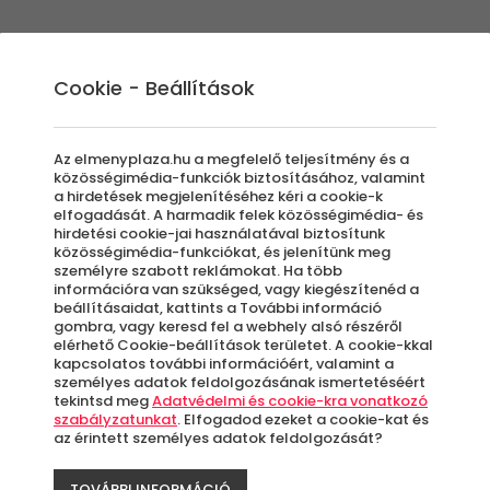
Élmények
Ajándék ötletek
Újdonságok
A
Cookie - Beállítások
Az elmenyplaza.hu a megfelelő teljesítmény és a
közösségimédia-funkciók biztosításához, valamint
a hirdetések megjelenítéséhez kéri a cookie-k
Kal
elfogadását. A harmadik felek közösségimédia- és
hirdetési cookie-jai használatával biztosítunk
közösségimédia-funkciókat, és jelenítünk meg
személyre szabott reklámokat. Ha több
információra van szükséged, vagy kiegészítenéd a
A
beállításaidat, kattints a További információ
le
gombra, vagy keresd fel a webhely alsó részéről
elérhető Cookie-beállítások területet. A cookie-kkal
k
kapcsolatos további információért, valamint a
személyes adatok feldolgozásának ismertetéséért
tekintsd meg
Adatvédelmi és cookie-kra vonatkozó
szabályzatunkat
. Elfogadod ezeket a cookie-kat és
11 9
az érintett személyes adatok feldolgozását?
TOVÁBBI INFORMÁCIÓ