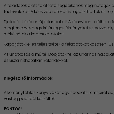
A feladatok alatt található segédikonok megmutatják a
tudnivalókat. A könyvbe fotókat is ragaszthattok és felje
Éljetek át közösen új kalandokat! A könyvben található 
megtervezve, hogy különleges élményeket szerezzetek
mélyítsétek a kapcsolatotokat.
Kaparjátok le, és teljesítsétek a feladatokat közösen! C
Az unatkozás a múlté! Dobjátok fel az unalmas napoka
és kiszámíthatatlan kalandokkal.
Kiegészítő információk
A keménytáblás könyv vázát egy speciális fémspirál adj
vastag papírból készültek.
FONTOS!