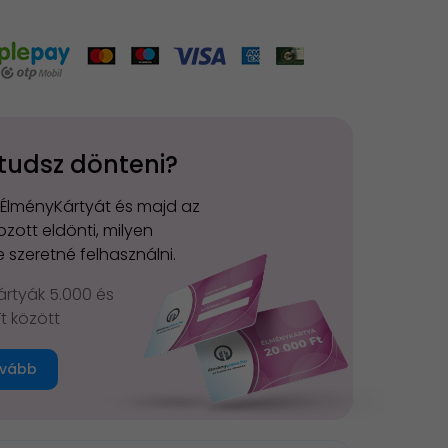
tudsz dönteni?
 ÉlményKártyát és majd az
zott eldönti, milyen
 szeretné felhasználni.
rtyák 5.000 és
Ft között
vább