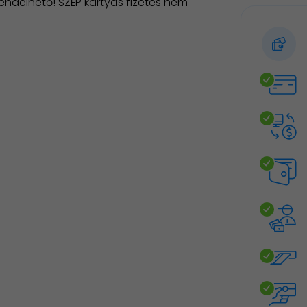
 rendelhető! SZÉP kártyás fizetés nem