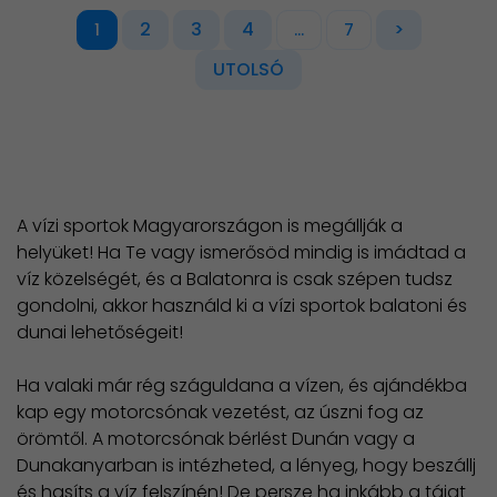
2
3
4
>
1
...
7
UTOLSÓ
A vízi sportok Magyarországon is megállják a
helyüket! Ha Te vagy ismerősöd mindig is imádtad a
víz közelségét, és a Balatonra is csak szépen tudsz
gondolni, akkor használd ki a vízi sportok balatoni és
dunai lehetőségeit!
Ha valaki már rég száguldana a vízen, és ajándékba
kap egy motorcsónak vezetést, az úszni fog az
örömtől. A motorcsónak bérlést Dunán vagy a
Dunakanyarban is intézheted, a lényeg, hogy beszállj
és hasíts a víz felszínén! De persze ha inkább a tájat