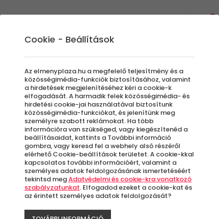
0
Cookie - Beállítások
Vizen, Vízben, Víz alatt
Az elmenyplaza.hu a megfelelő teljesítmény és a
közösségimédia-funkciók biztosításához, valamint
a hirdetések megjelenítéséhez kéri a cookie-k
elfogadását. A harmadik felek közösségimédia- és
Szűrők beállítása
hirdetési cookie-jai használatával biztosítunk
közösségimédia-funkciókat, és jelenítünk meg
személyre szabott reklámokat. Ha több
információra van szükséged, vagy kiegészítenéd a
beállításaidat, kattints a További információ
gombra, vagy keresd fel a webhely alsó részéről
elérhető Cookie-beállítások területet. A cookie-kkal
Élmények
kapcsolatos további információért, valamint a
személyes adatok feldolgozásának ismertetéséért
tekintsd meg
Adatvédelmi és cookie-kra vonatkozó
Rendezés:
szabályzatunkat
. Elfogadod ezeket a cookie-kat és
az érintett személyes adatok feldolgozását?
-46%
TOVÁBBI INFORMÁCIÓ