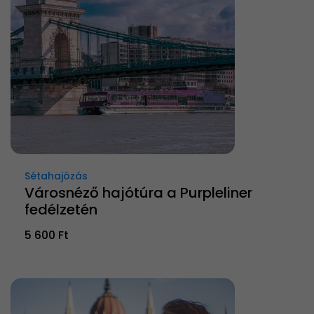
Sétahajózás
Városnéző hajótúra a Purpleliner
fedélzetén
5 600 Ft