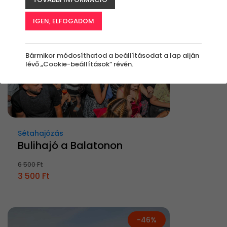
IGEN, ELFOGADOM
Bármikor módosíthatod a beállításodat a lap alján
lévő „Cookie-beállítások” révén.
Sétahajózás
Bulihajó a Balatonon
6 500 Ft
3 500 Ft
-46%