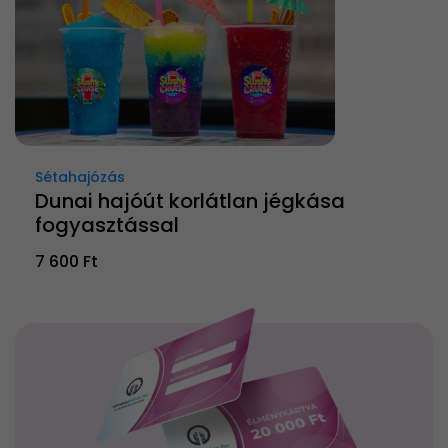
Sétahajózás
Dunai hajóút korlátlan jégkása
fogyasztással
7 600 Ft