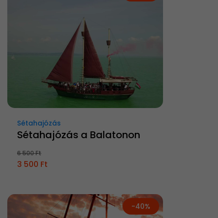
Sétahajózás
Sétahajózás a Balatonon
6 500 Ft
3 500 Ft
-40%