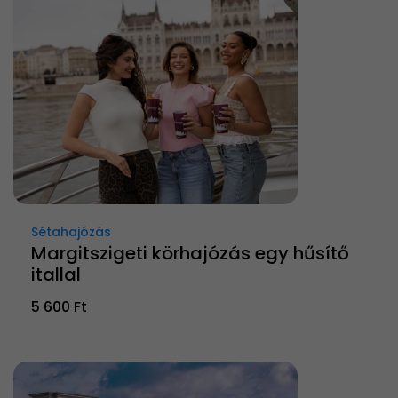
Sétahajózás
Margitszigeti körhajózás egy hűsítő
itallal
5 600 Ft