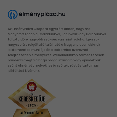
Az ÉlményPláza Csapata egyetért abban, hogy ma
Magyarországon a Családunkkal, Párunkkal vagy Barátainkkal
töltött időre nagyobb szükség van mint valaha. Igen sok
nagyszerű szolgáltató található a Magyar piacon akiknek
lelkiismeretes munkája által sok ember szerezhet
felejthetetlen élményeket. Weboldalunkon természetesen
mindenki megtalálhatja maga számára vagy ajándéknak
szánt élményét melyekhez jó szórakozást és tartalmas
időtöltést kívánunk.