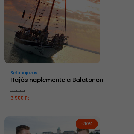
Sétahajózás
Hajós naplemente a Balatonon
6 500 Ft
3 900 Ft
-30%