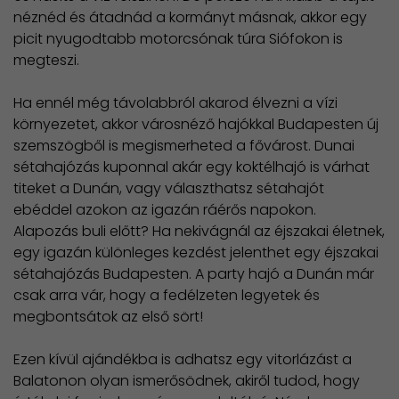
néznéd és átadnád a kormányt másnak, akkor egy
picit nyugodtabb motorcsónak túra Siófokon is
megteszi.
Ha ennél még távolabbról akarod élvezni a vízi
környezetet, akkor városnéző hajókkal Budapesten új
szemszögből is megismerheted a fővárost. Dunai
sétahajózás kuponnal akár egy koktélhajó is várhat
titeket a Dunán, vagy választhatsz sétahajót
ebéddel azokon az igazán ráérős napokon.
Alapozás buli előtt? Ha nekivágnál az éjszakai életnek,
egy igazán különleges kezdést jelenthet egy éjszakai
sétahajózás Budapesten. A party hajó a Dunán már
csak arra vár, hogy a fedélzeten legyetek és
megbontsátok az első sört!
Ezen kívül ajándékba is adhatsz egy vitorlázást a
Balatonon olyan ismerősödnek, akiről tudod, hogy