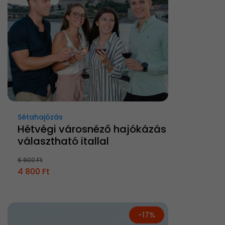
Sétahajózás
Hétvégi városnéző hajókázás
választható itallal
6 900 Ft
4 800 Ft
-17%