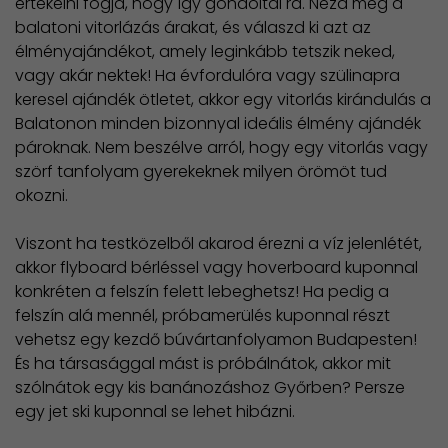
értékelni fogja, hogy így gondoltál rá. Nézd meg a
balatoni vitorlázás árakat, és válaszd ki azt az
élményajándékot, amely leginkább tetszik neked,
vagy akár nektek! Ha évfordulóra vagy szülinapra
keresel ajándék ötletet, akkor egy vitorlás kirándulás a
Balatonon minden bizonnyal ideális élmény ajándék
pároknak. Nem beszélve arról, hogy egy vitorlás vagy
szörf tanfolyam gyerekeknek milyen örömöt tud
okozni.
Viszont ha testközelből akarod érezni a víz jelenlétét,
akkor flyboard bérléssel vagy hoverboard kuponnal
konkréten a felszín felett lebeghetsz! Ha pedig a
felszín alá mennél, próbamerülés kuponnal részt
vehetsz egy kezdő búvártanfolyamon Budapesten!
És ha társasággal mást is próbálnátok, akkor mit
szólnátok egy kis banánozáshoz Győrben? Persze
egy jet ski kuponnal se lehet hibázni.