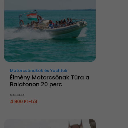
Motorcsónakok és Yachtok
Élmény Motorcsónak Túra a
Balatonon 20 perc
5 900 Ft
4 900 Ft-tól