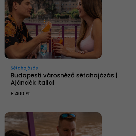
Sétahajózás
Budapesti városnéző sétahajózás |
Ajándék itallal
8 400 Ft