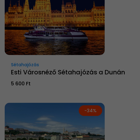
Sétahajózás
Esti Városnéző Sétahajózás a Dunán
5 600 Ft
-34%