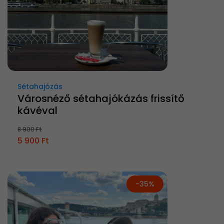
Sétahajózás
Városnéző sétahajókázás frissítő
kávéval
8 900 Ft
5 900 Ft
-35%