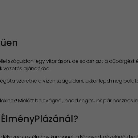
rűen
éllel száguldani egy vitorláson, de sokan azt a dübörgést 
k vezetés ajándékba.
góta szeretne a vízen száguldani, akkor lepd meg balat
kinek! Mielőtt belevágnál, hadd segítsünk pár hasznos in
 ÉlményPlázánál?
ándékoznak az élmény kuponnal, a könnyed, nézelődős hajó