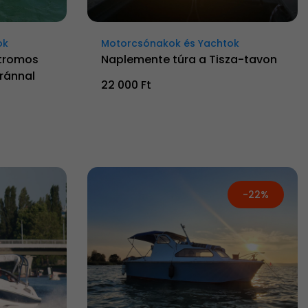
ok
Motorcsónakok és Yachtok
ktromos
Naplemente túra a Tisza-tavon
aránnal
22 000 Ft
-22%