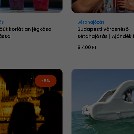
ás
Sétahajózás
óút korlátlan jégkása
Budapesti városnéző
ással
sétahajózás | Ajándék i
8 400 Ft
-6%