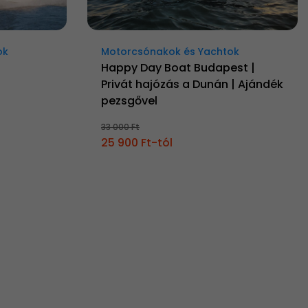
ok
Motorcsónakok és Yachtok
Happy Day Boat Budapest |
Privát hajózás a Dunán | Ajándék
pezsgővel
33 000 Ft
25 900 Ft-tól