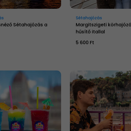
ás
Sétahajózás
snéző Sétahajózás a
Margitszigeti körhajóz
hűsítő itallal
5 600 Ft