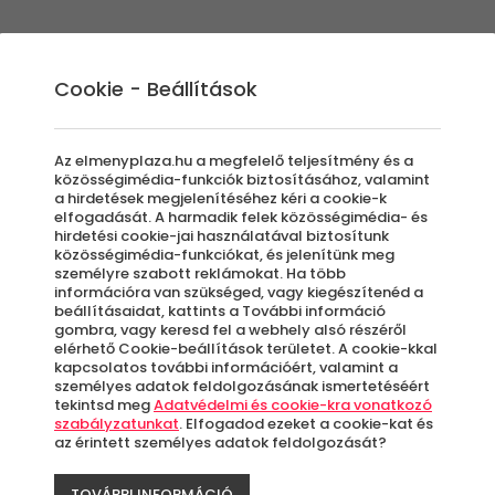
Élmények
Ajándék ötletek
Újdonságok
A
Cookie - Beállítások
Az elmenyplaza.hu a megfelelő teljesítmény és a
közösségimédia-funkciók biztosításához, valamint
a hirdetések megjelenítéséhez kéri a cookie-k
elfogadását. A harmadik felek közösségimédia- és
s Yachtok
hirdetési cookie-jai használatával biztosítunk
közösségimédia-funkciókat, és jelenítünk meg
személyre szabott reklámokat. Ha több
információra van szükséged, vagy kiegészítenéd a
beállításaidat, kattints a További információ
gombra, vagy keresd fel a webhely alsó részéről
elérhető Cookie-beállítások területet. A cookie-kkal
élményink között izgalmasnál izgalmasabb mo
kapcsolatos további információért, valamint a
z.
személyes adatok feldolgozásának ismertetéséért
tekintsd meg
Adatvédelmi és cookie-kra vonatkozó
 Balcsin töltött hétvége az, amit meg szeret
szabályzatunkat
. Elfogadod ezeket a cookie-kat és
az érintett személyes adatok feldolgozását?
ekkel az élményekkel nem lőhetsz mellé! Irány 
TOVÁBBI INFORMÁCIÓ