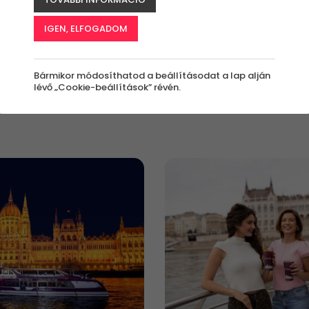
Milyen
Kinek szól az
Milyen
IGEN, ELFOGADOM
értékben?
élmény?
alkalomra?
Bármennyi
Bárkinek
Bármilyen
Bármikor módosíthatod a beállításodat a lap alján
lévő „Cookie-beállítások” révén.