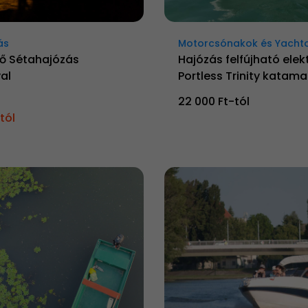
ás
Motorcsónakok és Yacht
ő Sétahajózás
Hajózás felfújható ele
al
Portless Trinity katam
22 000 Ft-tól
tól