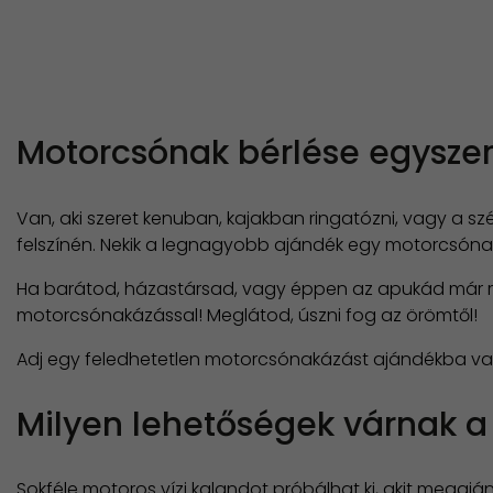
Motorcsónak bérlése egysze
Van, aki szeret kenuban, kajakban ringatózni, vagy a sz
felszínén. Nekik a legnagyobb ajándék egy motorcsóna
Ha barátod, házastársad, vagy éppen az apukád már ré
motorcsónakázással! Meglátod, úszni fog az örömtől!
Adj egy feledhetetlen motorcsónakázást ajándékba vala
Milyen lehetőségek várnak a
Sokféle motoros vízi kalandot próbálhat ki, akit megaj