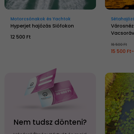
Motorcsónakok és Yachtok
Sétahajóz
Hyperjet hajózás Siófokon
Városnéz
Vacsoráv
12 500 Ft
16 500 Ft
15 500 Ft-
Nem tudsz dönteni?