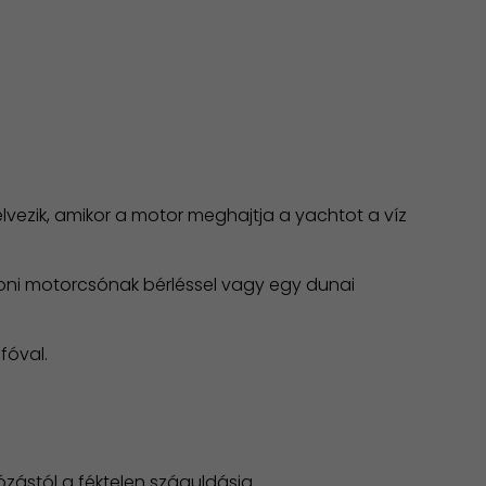
élvezik, amikor a motor meghajtja a yachtot a víz
oni motorcsónak bérléssel vagy egy dunai
fóval.
zástól a féktelen száguldásig.