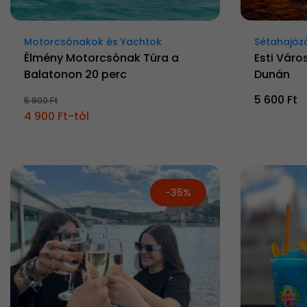
Motorcsónakok és Yachtok
Sétahajóz
Élmény Motorcsónak Túra a
Esti Váro
Balatonon 20 perc
Dunán
5 600 Ft
5 900 Ft
4 900 Ft-tól
-35%