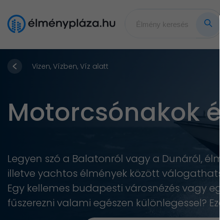
Vizen, Vízben, Víz alatt
Motorcsónakok é
Legyen szó a Balatonról vagy a Dunáról, 
illetve yachtos élmények között válogathats
Egy kellemes budapesti városnézés vagy egy
fűszerezni valami egészen különlegessel? Ez