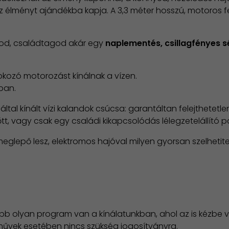
 az élményt ajándékba kapja. A 3,3 méter hosszú, motoros f
tod, családtagod akár egy
naplementés, csillagfényes 
fokozó motorozást kínálnak a vízen.
ban.
ltal kínált vízi kalandok csúcsa: garantáltan felejthetet
őtt, vagy csak egy családi kikapcsolódás lélegzetelállító
lepő lesz, elektromos hajóval milyen gyorsan szelhetitek
e több olyan program van a kínálatunkban, ahol az is kézb
művek esetében nincs szükség jogosítványra.