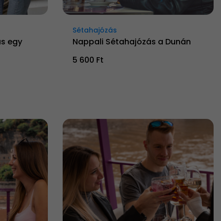
Sétahajózás
ás egy
Nappali Sétahajózás a Dunán
5 600 Ft