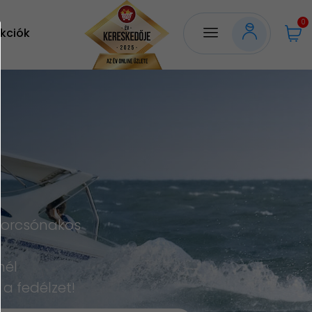
0
kciók
torcsónakos
nél
a fedélzet!