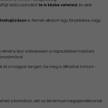
elfújt testű csónakot
te is kézbe veheted
, és akár
sétahajózáson
is. Remek alkalom egy lánykérésre vagy
len élmény lesz szélsebesen a napsütésben hasítani.
 panorámával.
 át a magyar tengert. De meg is állhattok fotózni -
e veheti a kormányt, akit az élménnyel megajándékoznak.