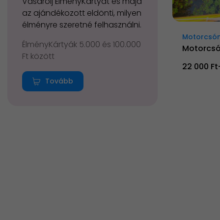
Vásárolj ÉlményKártyát és majd
az ajándékozott eldönti, milyen
élményre szeretné felhasználni.
Motorcsón
ÉlményKártyák 5.000 és 100.000
Motorcsó
Ft között
22 000 Ft
Tovább