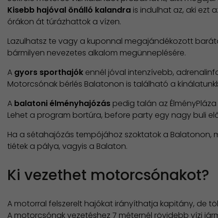
Kisebb hajóval önálló kalandra
is indulhat az, aki ezt
órákon át túrázhattok a vízen.
Lazulhatsz te vagy a kuponnal megajándékozott bará
bármilyen nevezetes alkalom megünneplésére.
A
gyors sporthajók
ennél jóval intenzívebb, adrenalin
Motorcsónak bérlés Balatonon is található a kínálatunk
A
balatoni élményhajózás
pedig talán az ÉlményPláza á
Lehet a program bortúra, before party egy nagy buli el
Ha a sétahajózás tempójához szoktatok a Balatonon, meg
tiétek a pálya, vagyis a Balaton.
Ki vezethet motorcsónakot?
A motorral felszerelt hajókat irányíthatja kapitány, d
A motorcsónak vezetéshez 7 méternél rövidebb vízi jár