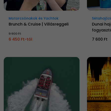
Motorcsónakok és Yachtok
Sétahajóz
Brunch & Cruise | Villásreggeli
Dunai haj
fogyaszt
9 900 Ft
6 450 Ft-tól
7 600 Ft