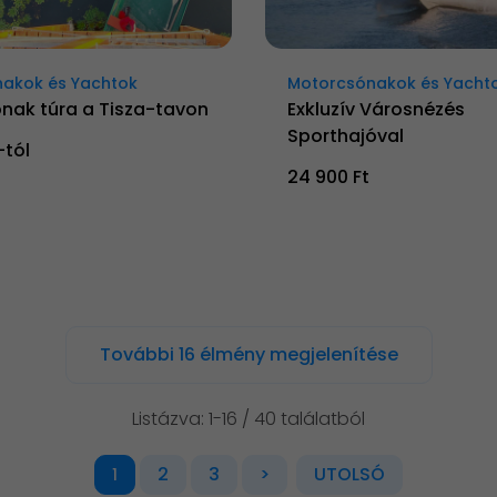
akok és Yachtok
Motorcsónakok és Yacht
nak túra a Tisza-tavon
Exkluzív Városnézés
Sporthajóval
-tól
24 900 Ft
További 16 élmény megjelenítése
Listázva: 1-16 / 40 találatból
2
3
>
UTOLSÓ
1