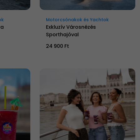
ok
Motorcsónakok és Yachtok
ra
Exkluzív Városnézés
Sporthajóval
24 900 Ft