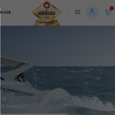
0
kciók
torcsónakos
nél
a fedélzet!