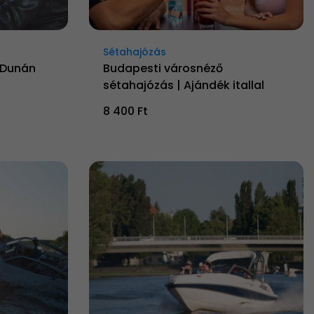
Sétahajózás
 Dunán
Budapesti városnéző
sétahajózás | Ajándék itallal
8 400 Ft