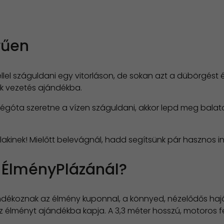
rűen
éllel száguldani egy vitorláson, de sokan azt a dübörgést 
k vezetés ajándékba.
góta szeretne a vízen száguldani, akkor lepd meg balat
kinek! Mielőtt belevágnál, hadd segítsünk pár hasznos in
 ÉlményPlázánál?
ándékoznak az élmény kuponnal, a könnyed, nézelődős hajó
 az élményt ajándékba kapja. A 3,3 méter hosszú, motoros f