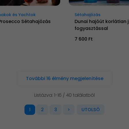
akok és Yachtok
Sétahajózás
Prosecco Sétahajózás
Dunai hajóút korlátlan
fogyasztással
7 600 Ft
További 16 élmény megjelenítése
Listázva: 1-16 / 40 találatból
2
3
>
UTOLSÓ
1