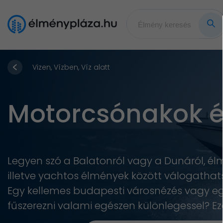
Vizen, Vízben, Víz alatt
Motorcsónakok é
Legyen szó a Balatonról vagy a Dunáról, 
illetve yachtos élmények között válogathats
Egy kellemes budapesti városnézés vagy egy
fűszerezni valami egészen különlegessel? Ez