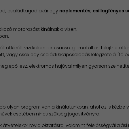
tod, családtagod akár egy
naplementés, csillagfényes 
fokozó motorozást kínálnak a vízen.
ban.
ltal kínált vízi kalandok csúcsa: garantáltan felejthetet
őtt, vagy csak egy családi kikapcsolódás lélegzetelállító
lepő lesz, elektromos hajóval milyen gyorsan szelhetitek
e több olyan program van a kínálatunkban, ahol az is kézb
művek esetében nincs szükség jogosítványra.
átvételekor rövid oktatásra, valamint felelősségvállalási n