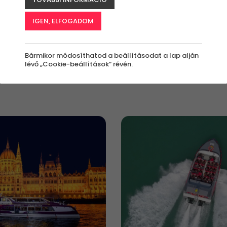
Milyen
Kinek szól az
Milyen
IGEN, ELFOGADOM
értékben?
élmény?
alkalomra?
Bármennyi
Bárkinek
Bármilyen
Bármikor módosíthatod a beállításodat a lap alján
lévő „Cookie-beállítások” révén.