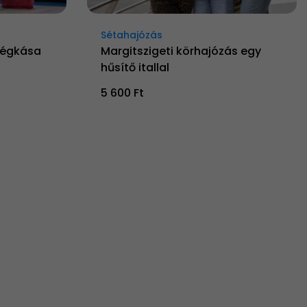
Sétahajózás
 jégkása
Margitszigeti körhajózás egy
hűsítő itallal
5 600 Ft