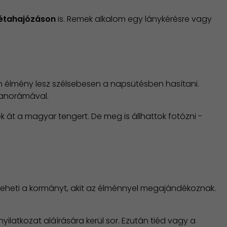
sétahajózáson
is. Remek alkalom egy lánykérésre vagy
len élmény lesz szélsebesen a napsütésben hasítani.
 panorámával.
 át a magyar tengert. De meg is állhattok fotózni -
e veheti a kormányt, akit az élménnyel megajándékoznak.
yilatkozat aláírására kerül sor. Ezután tiéd vagy a