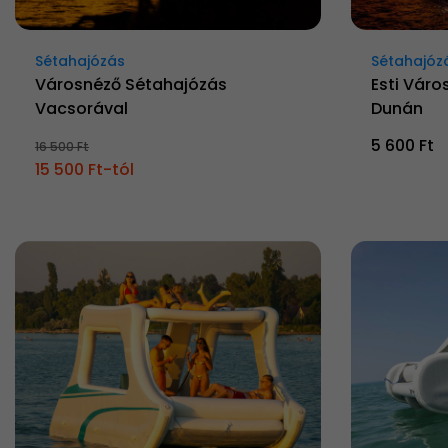
Sétahajózás
Sétahajóz
Városnéző Sétahajózás
Esti Váro
Vacsorával
Dunán
5 600 Ft
16 500 Ft
15 500 Ft-tól