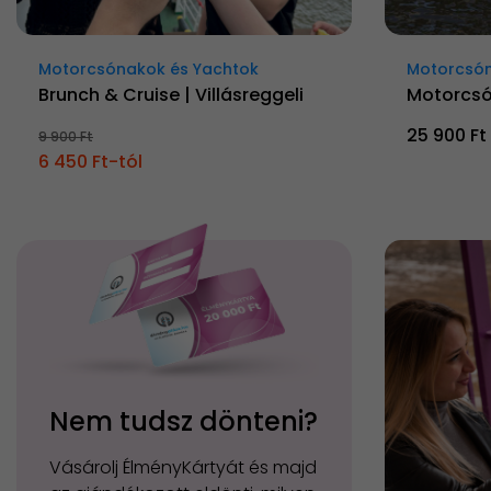
Motorcsónakok és Yachtok
Motorcsón
Brunch & Cruise | Villásreggeli
Motorcsó
25 900 Ft
9 900 Ft
6 450 Ft-tól
Nem tudsz dönteni?
Vásárolj ÉlményKártyát és majd