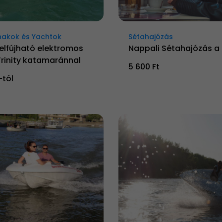
akok és Yachtok
Sétahajózás
elfújható elektromos
Nappali Sétahajózás a
Trinity katamaránnal
5 600 Ft
-tól