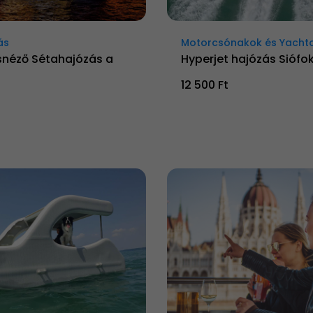
ás
Motorcsónakok és Yacht
snéző Sétahajózás a
Hyperjet hajózás Siófo
12 500 Ft