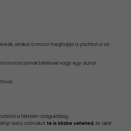
élvezik, amikor a motor meghajtja a yachtot a víz
oni motorcsónak bérléssel vagy egy dunai
fóval.
zástól a féktelen száguldásig.
elfújt testű csónakot
te is kézbe veheted
, és akár