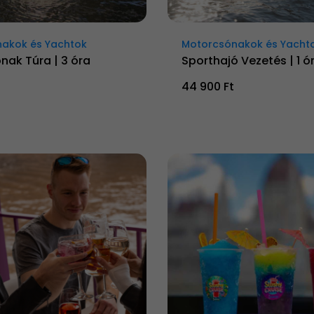
akok és Yachtok
Motorcsónakok és Yacht
nak Túra | 3 óra
Sporthajó Vezetés | 1 ó
44 900 Ft