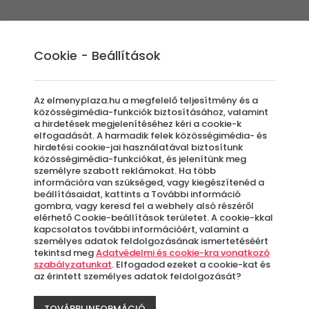
Élmények
Ajándék ötletek
Újdonságok
A
Cookie - Beállítások
Az elmenyplaza.hu a megfelelő teljesítmény és a
közösségimédia-funkciók biztosításához, valamint
a hirdetések megjelenítéséhez kéri a cookie-k
elfogadását. A harmadik felek közösségimédia- és
s Yachtok
hirdetési cookie-jai használatával biztosítunk
közösségimédia-funkciókat, és jelenítünk meg
személyre szabott reklámokat. Ha több
információra van szükséged, vagy kiegészítenéd a
beállításaidat, kattints a További információ
gombra, vagy keresd fel a webhely alsó részéről
elérhető Cookie-beállítások területet. A cookie-kkal
élményink között izgalmasnál izgalmasabb mo
kapcsolatos további információért, valamint a
z.
személyes adatok feldolgozásának ismertetéséért
tekintsd meg
Adatvédelmi és cookie-kra vonatkozó
 Balcsin töltött hétvége az, amit meg szeret
szabályzatunkat
. Elfogadod ezeket a cookie-kat és
az érintett személyes adatok feldolgozását?
ekkel az élményekkel nem lőhetsz mellé! Irány 
TOVÁBBI INFORMÁCIÓ