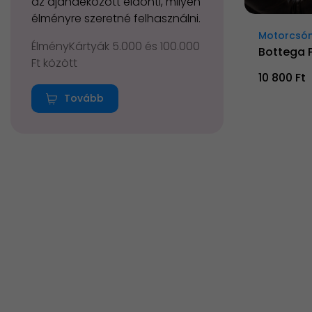
az ajándékozott eldönti, milyen
élményre szeretné felhasználni.
Motorcsón
ÉlményKártyák 5.000 és 100.000
Bottega 
Ft között
10 800 Ft
Tovább