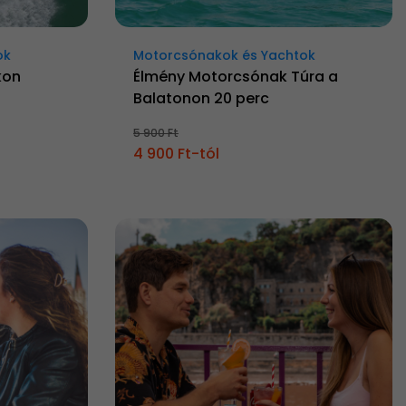
ok
Motorcsónakok és Yachtok
kon
Élmény Motorcsónak Túra a
Balatonon 20 perc
5 900 Ft
4 900 Ft-tól