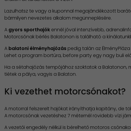
Lazulhatsz te vagy a kuponnal megajándékozott bará
bármilyen nevezetes alkalom megünneplésére.
A
gyors sporthajók
ennél jóval intenzívebb, adrenalin
Motorcsónak bérlés Balatonon is található a kínálatunk
A
balatoni élményhajózás
pedig talán az ÉlményPláza á
Lehet a program bortúra, before party egy nagy buli el
Ha a sétahajózás tempójához szoktatok a Balatonon, meg
tiétek a pálya, vagyis a Balaton.
Ki vezethet motorcsónakot?
A motorral felszerelt hajókat irányíthatja kapitány, d
A motorcsónak vezetéshez 7 méternél rövidebb vízi jár
A vezetői engedély nélkül is bérelhető motoros csónakok 