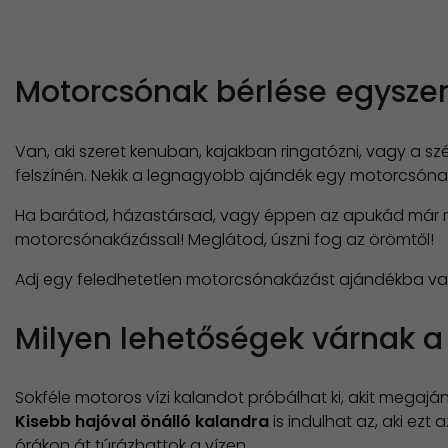
Motorcsónak bérlése egysze
Van, aki szeret kenuban, kajakban ringatózni, vagy a sz
felszínén. Nekik a legnagyobb ajándék egy motorcsóna
Ha barátod, házastársad, vagy éppen az apukád már ré
motorcsónakázással! Meglátod, úszni fog az örömtől!
Adj egy feledhetetlen motorcsónakázást ajándékba vala
Milyen lehetőségek várnak a
Sokféle motoros vízi kalandot próbálhat ki, akit megaj
Kisebb hajóval önálló kalandra
is indulhat az, aki ezt
órákon át túrázhattok a vízen.