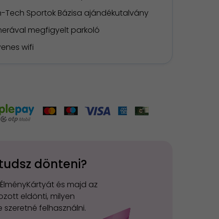
h-Tech Sportok Bázisa ajándékutalvány
erával megfigyelt parkoló
enes wifi
tudsz dönteni?
 ÉlményKártyát és majd az
zott eldönti, milyen
 szeretné felhasználni.