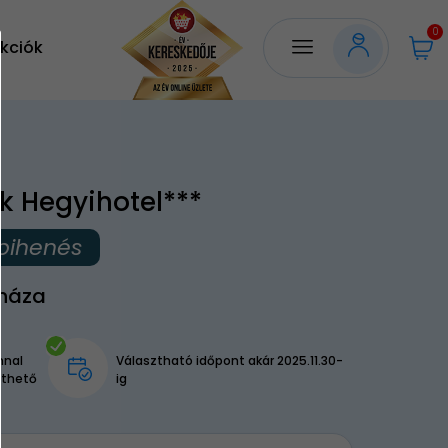
0
kciók
k Hegyihotel***
pihenés
háza
nnal
Választható időpont akár 2025.11.30-
lthető
ig