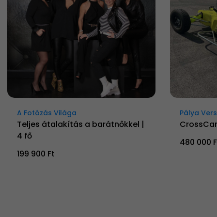
A Fotózás Világa
Pálya Ver
Teljes átalakítás a barátnőkkel |
CrossCar
4 fő
480 000 F
199 900 Ft