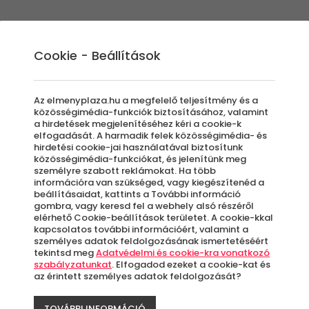
Élmények
Ajándék ötletek
Újdonságok
A
Cookie - Beállítások
Az elmenyplaza.hu a megfelelő teljesítmény és a
közösségimédia-funkciók biztosításához, valamint
a hirdetések megjelenítéséhez kéri a cookie-k
4 Évsza
elfogadását. A harmadik felek közösségimédia- és
hirdetési cookie-jai használatával biztosítunk
közösségimédia-funkciókat, és jelenítünk meg
Röpke 
személyre szabott reklámokat. Ha több
információra van szükséged, vagy kiegészítenéd a
beállításaidat, kattints a További információ
Mátra
gombra, vagy keresd fel a webhely alsó részéről
elérhető Cookie-beállítások területet. A cookie-kkal
kapcsolatos további információért, valamint a
személyes adatok feldolgozásának ismertetéséért
Azo
tekintsd meg
Adatvédelmi és cookie-kra vonatkozó
letö
szabályzatunkat
. Elfogadod ezeket a cookie-kat és
az érintett személyes adatok feldolgozását?
TOVÁBBI INFORMÁCIÓ