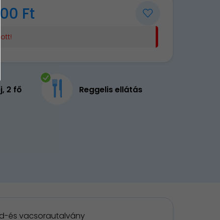
00 Ft
ott!
j, 2 fő
Reggelis ellátás
d-és vacsorautalvány