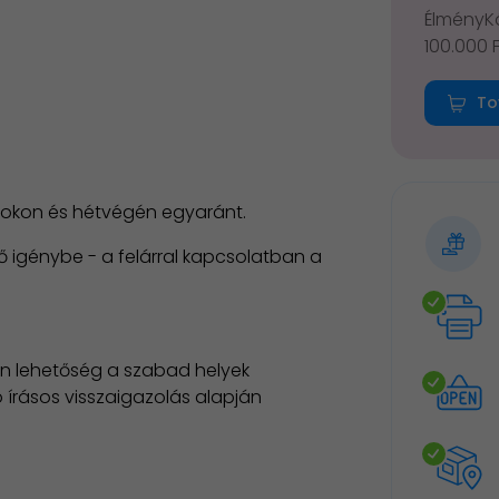
ÉlményKá
100.000 
To
pokon és hétvégén egyaránt.
ő igénybe - a felárral kapcsolatban a
an lehetőség a szabad helyek
 írásos visszaigazolás alapján