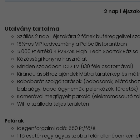
2 nap 1 éjszak
Utalvány tartalma
Szállás 2 nap 1 éjszakára 2 főnek büféreggelivel s
15%-os VIP kedvezmény a Palóc Bistorantban
5.000 Ft értékű 4 ÉVSZAK High-Tech Sportok Bázi
Közösségi konyha használat
Minden szobában LCD TV (130 féle csatornával)
Kirándulásokhoz ajándék Mátra túratérkép és mátr
Bababarát szolgáltatások: (babasarok, ellátáshoz
babaágy, baba ágyneműk, pelenkázók, fürdetők)
Kamerával megfigyelt parkoló (elektromosautó töl
Wifi a szálloda teljes területén
Felárak
Idegenforgalmi adó: 550 Ft/fő/éj
1 fő esetén egy ágyas szoba felár ellenében kérhe