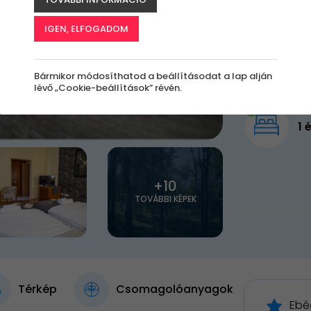
52 9
IGEN, ELFOGADOM
Elfogy
Bármikor módosíthatod a beállításodat a lap alján
lévő „Cookie-beállítások” révén.
1 é
+10
TOVÁBBI KÉPEK
Térkép
Csomagolóanyagok
Ebé