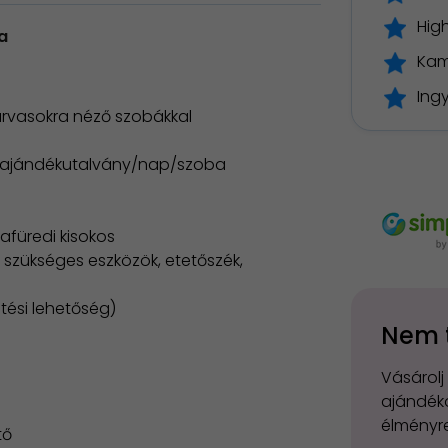
Hig
a
Kam
Ingy
zarvasokra néző szobákkal
sa ajándékutalvány/nap/szoba
afüredi kisokos
 szükséges eszközök, etetőszék,
tési lehetőség)
Nem 
Vásárolj
ajándéko
élményre
tő