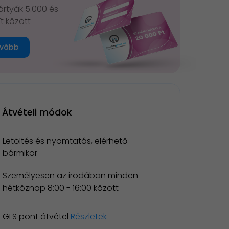
rtyák 5.000 és
Ft között
vább
Átvételi módok
Letöltés és nyomtatás, elérhető
bármikor
Személyesen az irodában minden
hétköznap 8:00 - 16:00 között
GLS pont átvétel
Részletek