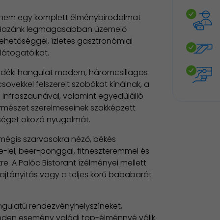
hanem egy komplett élménybirodalmat
. Hazánk legmagasabban üzemelő
lehetőséggel, ízletes gasztronómiai
látogatóikat.
yvidéki hangulat modern, háromcsillagos
övekkel felszerelt szobákat kínálnak, a
s infraszaunával, valamint egyedülálló
természet szerelmeseinek szakképzett
őséget okozó nyugalmát.
, mégis szarvasokra néző, békés
e-lel, beer-ponggal, fitneszteremmel és
e. A Palóc Bistorant ízélményei mellett
 ajtónyitás vagy a teljes körű bababarát
gulatú rendezvényhelyszíneket,
 minden esemény valódi top-élménnyé válik.