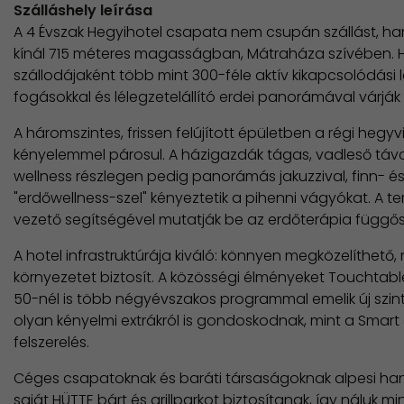
Szálláshely leírása
A 4 Évszak Hegyihotel csapata nem csupán szállást, 
kínál 715 méteres magasságban, Mátraháza szívében
szállodájaként több mint 300-féle aktív kikapcsolódási 
fogásokkal és lélegzetelállító erdei panorámával várják 
A háromszintes, frissen felújított épületben a régi heg
kényelemmel párosul. A házigazdák tágas, vadleső távcs
wellness részlegen pedig panorámás jakuzzival, finn- é
"erdőwellness-szel" kényeztetik a pihenni vágyókat. A 
vezető segítségével mutatják be az erdőterápia függ
A hotel infrastruktúrája kiváló: könnyen megközelíthető
környezetet biztosít. A közösségi élményeket Touchtabl
50-nél is több négyévszakos programmal emelik új szintr
olyan kényelmi extrákról is gondoskodnak, mint a Smart
felszerelés.
Céges csapatoknak és baráti társaságoknak alpesi han
saját HÜTTE bárt és grillparkot biztosítanak, így náluk