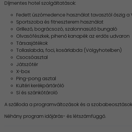
Díjmentes hotel szolgáltatások:
Fedett úszómedence használat tavasztól őszig a
Sportszoba és fitneszterem használat
Grillező, bográcsozó, szalonnasütő bungaló
Olvasófészkek, pihenő kanapék az erdős udvaron
Társasjátékok
Tollaslabda, foci, kosárlabda (Völgyhotelben)
Csocsóasztal
Játszótér
X-box
Ping-pong asztal
Kültéri kerékpártáróló
Sí és szánkótároló
A szálloda a programváltozások és a szobabeosztások 
Néhány program időjárás- és létszámfüggő.