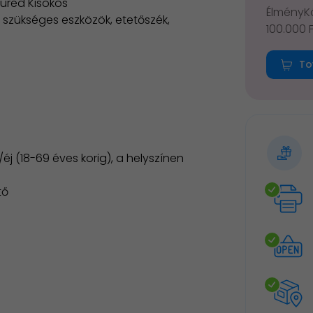
füred Kisokos
ÉlményKá
 szükséges eszközök, etetőszék,
100.000 
To
j (18-69 éves korig), a helyszínen
tő