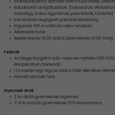
Kirándulásokhoz ajándék Mátra túra térkép, Mátra
Bababarát szolgáltatások: (babasarok, ellátáshoz
babaágy, baba ágyneműk, pelenkázók, fürdetők)
Kamerával megfigyelt parkolási lehetőség
Ingyenes Wifi a szálloda teljes területén
Állatbarát hotel
Bejelentkezés 15:00 órától, kijelentkezés 10:00 óráig
Felárak
Az idegenforgalmi adó, melynek mértéke 550 Ft/fő/é
készpénzben fizetendő
1 fő esetén egy ágyas szoba felár ellenében kérhe
Kiemelt időszaki felár
Gyermek árak
2 év alatti gyermeknek ingyenes
2-8 év közötti gyermeknek 50% kedvezmény