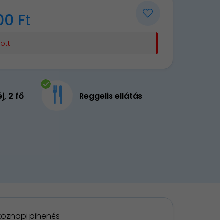
00 Ft
ott!
éj, 2 fő
Reggelis ellátás
köznapi pihenés