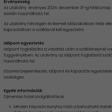
Érvényesség
Az utalvány érvényes 2024. december 31-ig hétköznap 
esetén használható fel.
Az utalvány hétvégén és kiemelt időszakokban felár ell
kapcsolatban a szállásnál kell egyeztetni.
Időpont egyeztetés
Időpont foglalására a vásárlás után a szálláshelynél v
függvényében. Az utalvány az időpont foglalásról szóló
használható fel.
Előzetes bejelentkezés, időpont és kapacitás egyeztet
szükséges.
Egyéb Információk
Díjmentes hotel szolgáltatások:
Minden folyosón konyha, hűtő a behozható italok