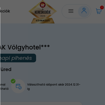
0
kciók
AK Völgyhotel***
napi pihenés
füred
nnal
Választható időpont akár 2024.12.31-
lthető
ig