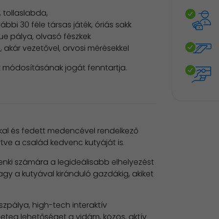
 tollaslabda,
vábbi 30 féle társas játék, óriás sakk
nque pálya, olvasó fészkek
, akár vezetővel, orvosi mérésekkel
 módosításának jogát fenntartja.
kal és fedett medencével rendelkező
tve a család kedvenc kutyáját is.
enki számára a legideálisabb elhelyezést
gy a kutyával kiránduló gazdákig, akiket
szpálya, high-tech interaktív
geteg lehetőséget a vidám, közös, aktív