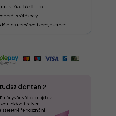
lmas fákkal ölelt park
yabarát szálláshely
dálatos természeti környezetben
tudsz dönteni?
 ÉlményKártyát és majd az
zott eldönti, milyen
 szeretné felhasználni.