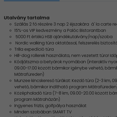
Utalvány tartalma
Szállás 2 fő részére 3 nap 2 éjszakára á' la carte
15%-os VIP kedvezmény a Palóc Bistorantban
5000 Ft értékű HSB ajándékutalvány/nap/szoba
Nordic walking túra oktatással, felszerelés biztosít
Trilla expedíció túra
Hill-dog rollerek használata, nem vezetett túra! I
Kódjátszma a betyárok nyomában (interaktív nyo
09.00-17.00 között bármikor igénybe vehető, bárm
Mátrafüreden)
Munzee kincskereső túrákat: Kezdő túra (2-3 km, 0
vehető, bármikor indítható program Mátrafüreden
Középhaladó túra (7-8 km, 09.00-20.00 között bár
program Mátraházán)
Ingyenes frizbi, golfpálya használat
Minden szobában SMART TV