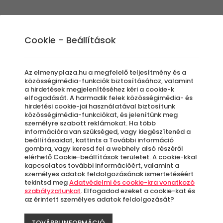
Élmények
Ajándék ötletek
Újdonságok
A
Cookie - Beállítások
Az elmenyplaza.hu a megfelelő teljesítmény és a
közösségimédia-funkciók biztosításához, valamint
a hirdetések megjelenítéséhez kéri a cookie-k
4 ÉVSZ
elfogadását. A harmadik felek közösségimédia- és
hirdetési cookie-jai használatával biztosítunk
-34%
közösségimédia-funkciókat, és jelenítünk meg
Hétköz
személyre szabott reklámokat. Ha több
információra van szükséged, vagy kiegészítenéd a
beállításaidat, kattints a További információ
Mátra
gombra, vagy keresd fel a webhely alsó részéről
elérhető Cookie-beállítások területet. A cookie-kkal
kapcsolatos további információért, valamint a
személyes adatok feldolgozásának ismertetéséért
Azo
tekintsd meg
Adatvédelmi és cookie-kra vonatkozó
letö
szabályzatunkat
. Elfogadod ezeket a cookie-kat és
az érintett személyes adatok feldolgozását?
TOVÁBBI INFORMÁCIÓ