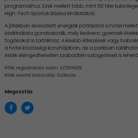
programokhoz. Ezek mellett több, mint 50 féle különleg
High-Tech Sportok Bázisa kínálatából.
A játékban elveszített energiák pótlásáról a hotel mell
ételkínálata gondoskodik, mely kedvenc gyermek ételeke
fogásokat is tartalmaz. A kisebb étkezések vagy babaé
a hotel közösségi konyhájában, de a parkban található 
esték elengedhetetlen szabadtéri sütögetéseit is lehetőv
NTAK regisztrációs szám: SZ25111426
NTAK szerinti besorolás: Szálloda
Megosztás