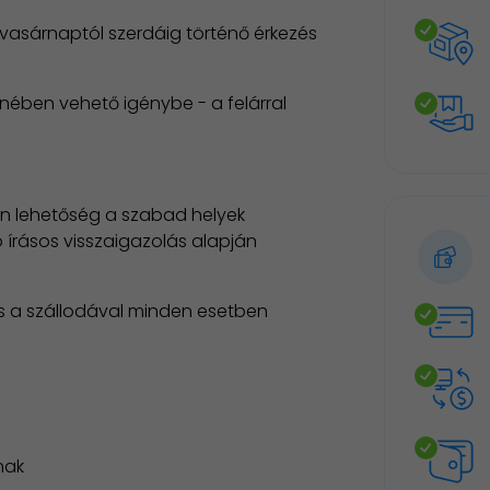
vasárnaptól szerdáig történő érkezés
enében vehető igénybe - a felárral
an lehetőség a szabad helyek
 írásos visszaigazolás alapján
és a szállodával minden esetben
nak