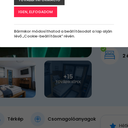
63 800 Ft
41 8
IGEN, ELFOGADOM
Elfogy
Bármikor módosíthatod a beállításodat a lap alján
lévő „Cookie-beállítások” révén.
2 
+15
TOVÁBBI KÉPEK
Térkép
Csomagolóanyagok
Hét