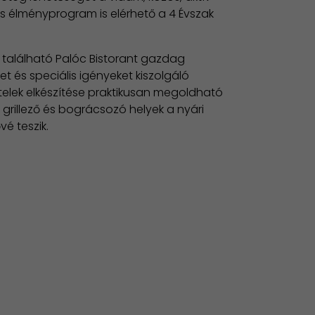
es élményprogram is elérhető a 4 Évszak
et található Palóc Bistorant gazdag
t és speciális igényeket kiszolgáló
telek elkészítése praktikusan megoldható
grillező és bográcsozó helyek a nyári
é teszik.