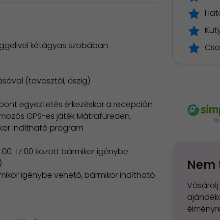
Hata
Kut
 reggelivel kétágyas szobában
Cso
ásával (tavasztól, őszig)
dőpont egyeztetés érkezéskor a recepción
mozós GPS-es játék Mátrafüreden,
ikor indítható program
9.00-17.00 között bármikor igénybe
Nem 
)
mikor igénybe vehető, bármikor indítható
Vásárolj
ajándéko
élményre