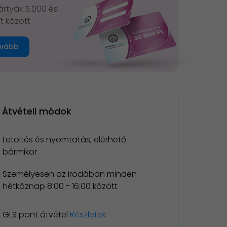
rtyák 5.000 és
Ft között
vább
Átvételi módok
Letöltés és nyomtatás, elérhető
bármikor
Személyesen az irodában minden
hétköznap 8:00 - 16:00 között
GLS pont átvétel
Részletek