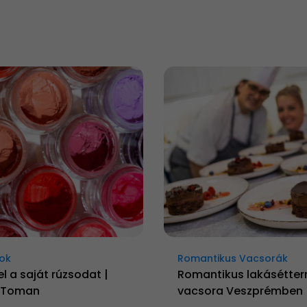
ok
Romantikus Vacsorák
el a saját rúzsodat |
Romantikus lakásétter
y Toman
vacsora Veszprémben