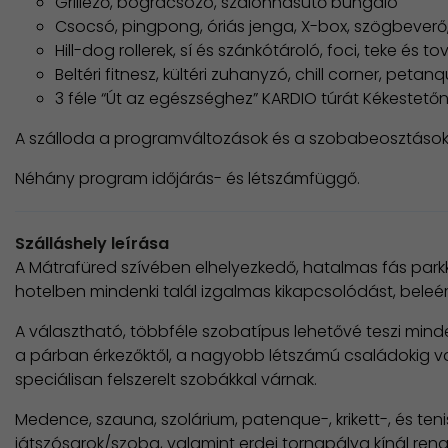
Grillező, bográcsozó, szalonnasütő bungaló
Csocsó, pingpong, óriás jenga, X-box, szögbeverő,
Hill-dog rollerek, sí és szánkótároló, foci, teke és to
Beltéri fitnesz, kültéri zuhanyzó, chill corner, peta
3 féle “Út az egészséghez” KARDIO túrát Kékestetőn
A szálloda a programváltozások és a szobabeosztások
Néhány program időjárás- és létszámfüggő.
Szálláshely leírása
A Mátrafüred szívében elhelyezkedő, hatalmas fás park
hotelben mindenki talál izgalmas kikapcsolódást, beleér
A választható, többféle szobatípus lehetővé teszi mind
a párban érkezőktől, a nagyobb létszámú családokig va
speciálisan felszerelt szobákkal várnak.
Medence, szauna, szolárium, patenque-, krikett-, és teni
játszósarok/szoba, valamint erdei tornapálya kínál ren