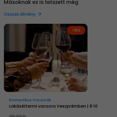
Másoknak ez is tetszett még
Összes élmény
-15%
Romantikus Vacsorák
Lakáséttermi vacsora Veszprémben | 8 fő
236 000 Ft