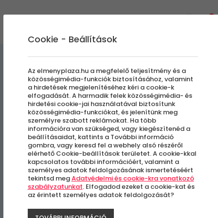
0
Cookie - Beállítások
Egyedi Élmények
Az elmenyplaza.hu a megfelelő teljesítmény és a
közösségimédia-funkciók biztosításához, valamint
a hirdetések megjelenítéséhez kéri a cookie-k
Akril élményfestés cicákkal
elfogadását. A harmadik felek közösségimédia- és
hirdetési cookie-jai használatával biztosítunk
közösségimédia-funkciókat, és jelenítünk meg
személyre szabott reklámokat. Ha több
Budapest, V. kerület
információra van szükséged, vagy kiegészítenéd a
beállításaidat, kattints a További információ
gombra, vagy keresd fel a webhely alsó részéről
elérhető Cookie-beállítások területet. A cookie-kkal
kapcsolatos további információért, valamint a
személyes adatok feldolgozásának ismertetéséért
tekintsd meg
Adatvédelmi és cookie-kra vonatkozó
szabályzatunkat
. Elfogadod ezeket a cookie-kat és
az érintett személyes adatok feldolgozását?
TOVÁBBI INFORMÁCIÓ