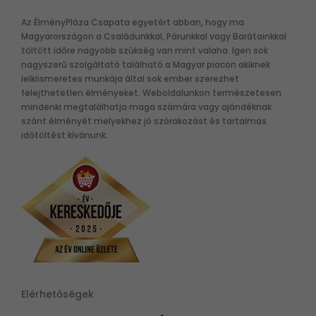
Az ÉlményPláza Csapata egyetért abban, hogy ma
Magyarországon a Családunkkal, Párunkkal vagy Barátainkkal
töltött időre nagyobb szükség van mint valaha. Igen sok
nagyszerű szolgáltató található a Magyar piacon akiknek
lelkiismeretes munkája által sok ember szerezhet
felejthetetlen élményeket. Weboldalunkon természetesen
mindenki megtalálhatja maga számára vagy ajándéknak
szánt élményét melyekhez jó szórakozást és tartalmas
időtöltést kívánunk.
Elérhetőségek