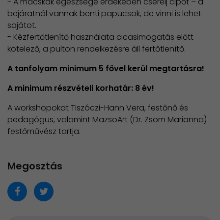
- A macskák egészsége érdekében cserélj cipőt – a
bejáratnál vannak benti papucsok, de vinni is lehet
sajátot.
- Kézfertőtlenítő használata cicasimogatás előtt
kötelező, a pulton rendelkezésre áll fertőtlenítő.
A tanfolyam minimum 5 fővel kerül megtartásra!
A minimum részvételi korhatár: 8 év!
A workshopokat Tiszóczi-Hann Vera, festőnő és
pedagógus, valamint MazsoArt (Dr. Zsom Marianna)
festőművész tartja.
Megosztás