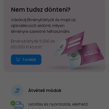
Nem tudsz dönteni?
Vásárolj ÉlményKártyát és majd az
ajándékozott eldönti, milyen
élményre szeretné felhasználni.
ÉlményKártyák 5.000 és
100.000 Ft között
Tovább
Átvételi módok
Letöltés és nyomtatás, elérhető