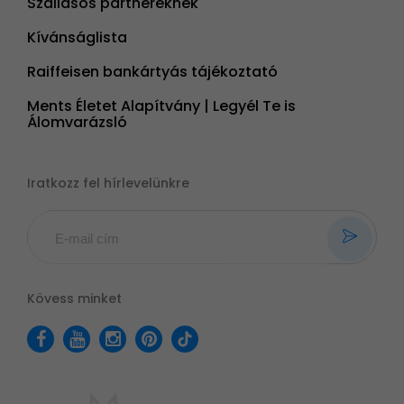
Szállásos partnereknek
Kívánságlista
Raiffeisen bankártyás tájékoztató
Ments Életet Alapítvány | Legyél Te is
Álomvarázsló
Iratkozz fel hírlevelünkre
Kövess minket