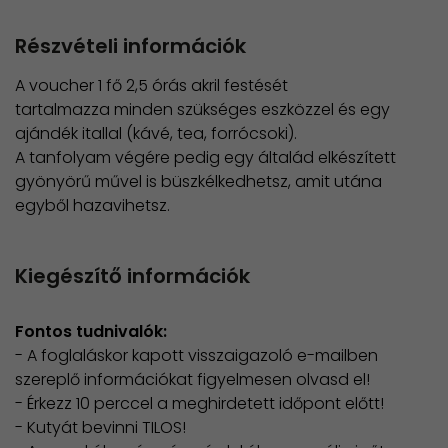
Részvételi információk
A voucher 1 fő 2,5 órás akril festését
tartalmazza minden szükséges eszközzel és egy
ajándék itallal (kávé, tea, forrócsoki).
A tanfolyam végére pedig egy általád elkészített
gyönyörű művel is büszkélkedhetsz, amit utána
egyből hazavihetsz.
Kiegészítő információk
Fontos tudnivalók:
- A foglaláskor kapott visszaigazoló e-mailben
szereplő információkat figyelmesen olvasd el!
​- Érkezz 10 perccel a meghirdetett időpont előtt!
- Kutyát bevinni TILOS!