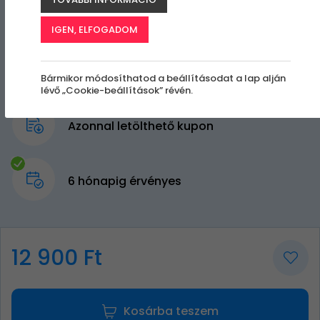
IGEN, ELFOGADOM
Bármikor módosíthatod a beállításodat a lap alján
lévő „Cookie-beállítások” révén.
Azonnal letölthető kupon
6 hónapig érvényes
12 900 Ft
Kosárba teszem