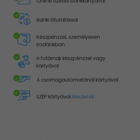
Online fizetés bankkártyával
Banki átutalással
Készpénzzel, személyesen
irodánkban
A futárnak készpénzzel vagy
kártyával
A csomagautomatánál kártyával
SZÉP kártyával
Részletek