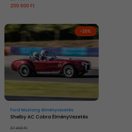
200 600 Ft
-20%
Ford Mustang élményvezetés
Shelby AC Cobra ÉlményVezetés
37 400 Ft