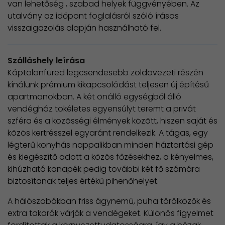
van lehetőség , szabad helyek függvényében. Az
utalvány az időpont foglalásról szóló írásos
visszaigazolás alapján használható fel.
Szálláshely leírása
Káptalanfüred legcsendesebb zöldövezeti részén
kínálunk prémium kikapcsolódást teljesen új építésű
apartmanokban. A két önálló egységből álló
vendégház tökéletes egyensúlyt teremt a privát
szféra és a közösségi élmények között, hiszen saját és
közös kertrésszel egyaránt rendelkezik. A tágas, egy
légterű konyhás nappalikban minden háztartási gép
és kiegészítő adott a közös főzésekhez, a kényelmes,
kihúzható kanapék pedig további két fő számára
biztosítanak teljes értékű pihenőhelyet.
A hálószobákban friss ágynemű, puha törölközők és
extra takarók várják a vendégeket. Különös figyelmet