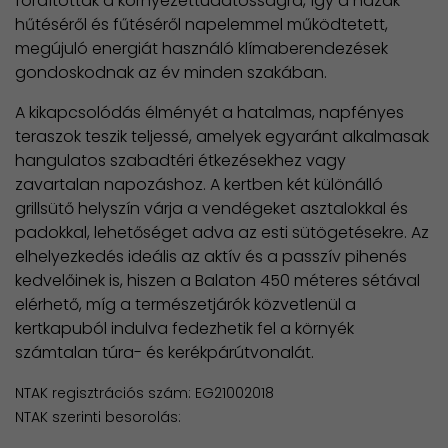
fordítottak a környezettudatosságra, így a házak
hűtéséről és fűtéséről napelemmel működtetett,
megújuló energiát használó klímaberendezések
gondoskodnak az év minden szakában.
A kikapcsolódás élményét a hatalmas, napfényes
teraszok teszik teljessé, amelyek egyaránt alkalmasak
hangulatos szabadtéri étkezésekhez vagy
zavartalan napozáshoz. A kertben két különálló
grillsütő helyszín várja a vendégeket asztalokkal és
padokkal, lehetőséget adva az esti sütögetésekre. Az
elhelyezkedés ideális az aktív és a passzív pihenés
kedvelőinek is, hiszen a Balaton 450 méteres sétával
elérhető, míg a természetjárók közvetlenül a
kertkapuból indulva fedezhetik fel a környék
számtalan túra- és kerékpárútvonalát.
NTAK regisztrációs szám: EG21002018
NTAK szerinti besorolás: