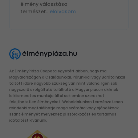
élmény választása
természet
...
elolvasom
Az ÉlményPláza Csapata egyetért abban, hogy ma
Magyarországon a Családunkkal, Párunkkal vagy Barátainkkal
töltött időre nagyobb szükség van mint valaha. Igen sok
nagyszerű szolgáltató található a Magyar piacon akiknek
lelkiismeretes munkája által sok ember szerezhet
felejthetetlen élményeket. Weboldalunkon természetesen
mindenki megtalálhatja maga számára vagy ajándéknak
szánt élményét melyekhez jó szórakozást és tartalmas
időtöltést kívánunk.