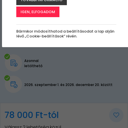
IGEN, ELFOGADOM
Bármikor módosíthatod a beállításodat a lap alján
lévő „Cookie-beállítások” révén.
Azonnal
letölthető
2026. szeptember 1. és 2026. december 20. között
78 000 Ft-tól
Válassz 2 lehetőség közül