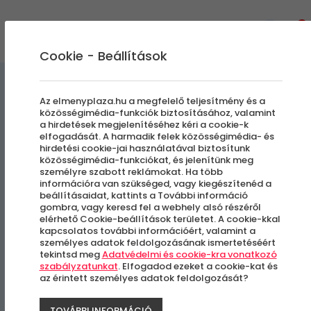
0
Cookie - Beállítások
Szállás és Wellness
Az elmenyplaza.hu a megfelelő teljesítmény és a
közösségimédia-funkciók biztosításához, valamint
a hirdetések megjelenítéséhez kéri a cookie-k
Árnyas Vendégházak
elfogadását. A harmadik felek közösségimédia- és
hirdetési cookie-jai használatával biztosítunk
közösségimédia-funkciókat, és jelenítünk meg
Utószezon Hétvégén is
személyre szabott reklámokat. Ha több
információra van szükséged, vagy kiegészítenéd a
felhasználható
beállításaidat, kattints a További információ
gombra, vagy keresd fel a webhely alsó részéről
Balatonalmádi
elérhető Cookie-beállítások területet. A cookie-kkal
kapcsolatos további információért, valamint a
személyes adatok feldolgozásának ismertetéséért
tekintsd meg
Adatvédelmi és cookie-kra vonatkozó
szabályzatunkat
. Elfogadod ezeket a cookie-kat és
az érintett személyes adatok feldolgozását?
TOVÁBBI INFORMÁCIÓ