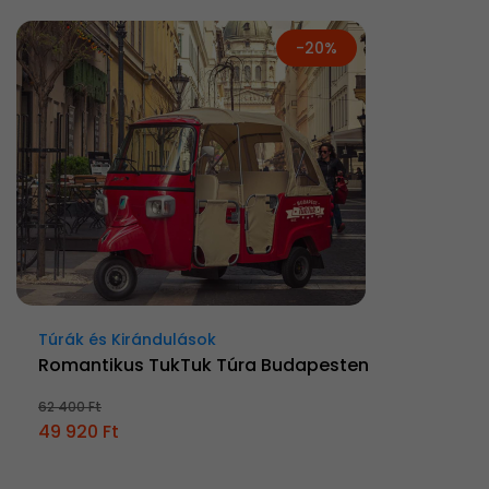
-20%
Túrák és Kirándulások
Romantikus TukTuk Túra Budapesten
62 400 Ft
49 920 Ft