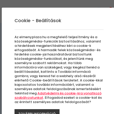
0
Cookie - Beállítások
Egyedi Élmények
Az elmenyplaza.hu a megfelelő teljesítmény és a
közösségimédia-funkciók biztosításához, valamint
a hirdetések megjelenítéséhez kéri a cookie-k
Baráti Fiesta Latinos
elfogadását. A harmadik felek közösségimédia- és
hirdetési cookie-jai használatával biztosítunk
ritmusokkal Táncoktatás | 3
közösségimédia-funkciókat, és jelenítünk meg
személyre szabott reklámokat. Ha több
alkalom
információra van szükséged, vagy kiegészítenéd a
beállításaidat, kattints a További információ
gombra, vagy keresd fel a webhely alsó részéről
elérhető Cookie-beállítások területet. A cookie-kkal
Budapest
kapcsolatos további információért, valamint a
személyes adatok feldolgozásának ismertetéséért
tekintsd meg
Adatvédelmi és cookie-kra vonatkozó
szabályzatunkat
. Elfogadod ezeket a cookie-kat és
az érintett személyes adatok feldolgozását?
TOVÁBBI INFORMÁCIÓ