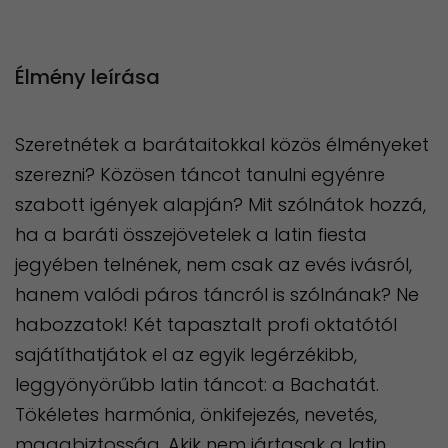
Élmény leírása
Szeretnétek a barátaitokkal közös élményeket
szerezni? Közösen táncot tanulni egyénre
szabott igények alapján? Mit szólnátok hozzá,
ha a baráti összejövetelek a latin fiesta
jegyében telnének, nem csak az evés ivásról,
hanem valódi páros táncról is szólnának? Ne
habozzatok! Két tapasztalt profi oktatótól
sajátíthatjátok el az egyik legérzékibb,
leggyönyörűbb latin táncot: a Bachatát.
Tökéletes harmónia, önkifejezés, nevetés,
magabiztosság. Akik nem jártasak a latin