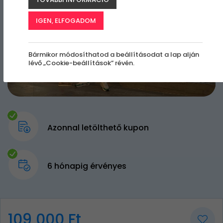
IGEN, ELFOGADOM
Bármikor módosíthatod a beállításodat a lap alján
lévő „Cookie-beállítások” révén.
Azonnal letölthető kupon
6 hónapig érvényes
109 000 Ft