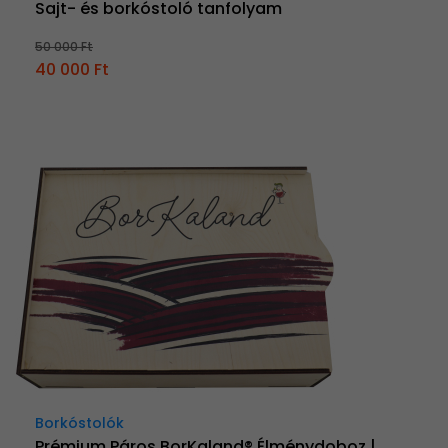
Sajt- és borkóstoló tanfolyam
50 000 Ft
40 000 Ft
Borkóstolók
Prémium Páros BorKaland® Élménydoboz |