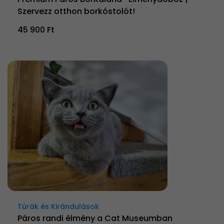
Szervezz otthon borkóstolót!
45 900 Ft
Túrák és Kirándulások
Páros randi élmény a Cat Museumban