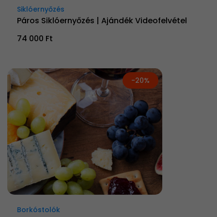
Siklóernyőzés
Páros Siklóernyőzés | Ajándék Videofelvétel
74 000 Ft
-20%
Borkóstolók