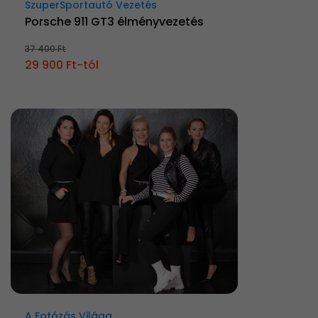
SzuperSportautó Vezetés
Porsche 911 GT3 élményvezetés
37 400 Ft
29 900 Ft-tól
A Fotózás Világa