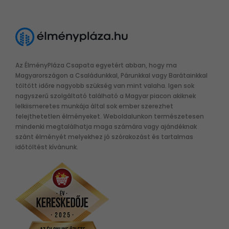
Az ÉlményPláza Csapata egyetért abban, hogy ma
Magyarországon a Családunkkal, Párunkkal vagy Barátainkkal
töltött időre nagyobb szükség van mint valaha. Igen sok
nagyszerű szolgáltató található a Magyar piacon akiknek
lelkiismeretes munkája által sok ember szerezhet
felejthetetlen élményeket. Weboldalunkon természetesen
mindenki megtalálhatja maga számára vagy ajándéknak
szánt élményét melyekhez jó szórakozást és tartalmas
időtöltést kívánunk.