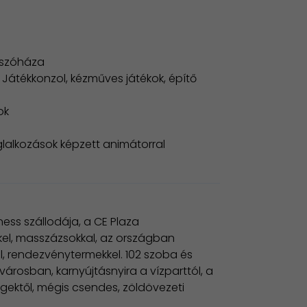
tszóháza
 Játékkonzol, kézműves játékok, építő
ok
lalkozások képzett animátorral
ness szállodája, a CE Plaza
kel, masszázsokkal, az országban
l, rendezvénytermekkel. 102 szoba és
árosban, karnyújtásnyira a vízparttól, a
égektől, mégis csendes, zöldövezeti