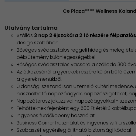
Ce Plaza**** Wellness Kaland
Utalvány tartalma
Szállás
3 nap 2 éjszakára
2 fő részére félpanziós
design szobában​
Bőséges svédasztalos reggeli hideg és meleg étele
péksütemény különlegességekkel
Bőséges svédasztalos vacsora a szálloda 300 év
Az étkezésénél a gyerekek részére külön büfé üzem
a gyerek menükből.
Újdonság: szezonálisan üzemelő Kültéri medence
használható napozóágyak, napozószigeteket, na
Napozóterasz jakuzzival napozóágyakkal - szezon
Felnőtteknek fejenként egy 500 Ft értékű koktélkup
Ingyenes fürdőköpeny használat
Business Corner használat és ingyenes wifi a szállo
Szobaszéf egyénileg állítható biztonsági kóddal