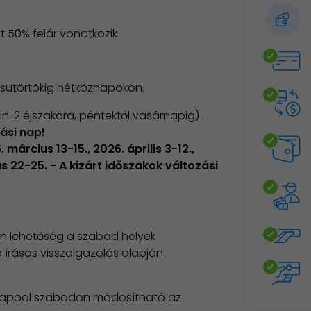
tt 50% felár vonatkozik
csütörtökig hétköznapokon.
in. 2 éjszakára, péntektől vasárnapig) .
zási nap!
március 13-15., 2026. április 3-12.,
us 22-25. - A kizárt időszakok változási
an lehetőség a szabad helyek
 írásos visszaigazolás alapján
 nappal szabadon módosítható az