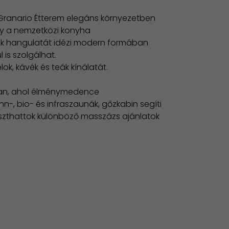
Granario Étterem
elegáns környezetben
ely a nemzetközi konyha
cék hangulatát idézi modern formában
 is szolgálhat.
ok, kávék és teák kínálatát.
ban, ahol élménymedence
nn-, bio- és infraszaunák, gőzkabin segíti
aszthattok különböző masszázs ajánlatok