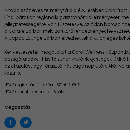
A több száz éves terménytároló épületében kialakított 
kínál páratlan regionális gasztronómiai élményeket, m
jellegzetességeivel van fűszerezve. Az ódon borospin
a Carafe Borbár, mely zártkörű rendezvények helyszínéül
A Coppa Lounge Bárban élvezhetitek a különleges koktél
​Kényeztessétek magatokat a Coral Wellness Központ
pezsgőfürdővel, frissítő zuhanykülönlegességek, üdítő fi
az ellazulást egy fárasztó hét vagy nap után. Akár vál
közül is.
NTAK regisztrációs szám: SZ19000206
NTAK szerinti besorolás: Szálloda
Megosztás