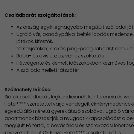
Családbarát szolgáltatások:
Az ország egyik legnagyobb megújúlt szállodai já
Ugráló vár, akadálypálya, beltéri labdás medence,
játékok, kifestők,
​társasjátékok, kirakók, ping-pong, labdák,tranbulin
Baba- és ovis úszás, vízhez szoktatás
Hétvégente és kiemelt időszakokban kézműves fog
A szálloda mellett játszótér
Szálláshely leírása
Siófok családbarát, légkondicionált konferencia és well
Hotel**** szeretettel várja vendégeit élménymedencék
egyedülálló méretű gyerekjátszó szobával, ugráló várra
apartmanok biztosítják a nyugodt kikapcsolódást a belv
megújult Fő tértől, a bevásárlási és szórakozási lehetős
környezetben. A CE Plaza Hotel**** kisállatbarát is.