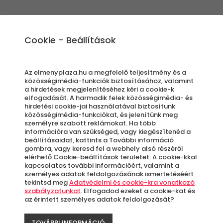
Élmények
Ajándék ötletek
Újdonságok
A
Cookie - Beállítások
Az elmenyplaza.hu a megfelelő teljesítmény és a
közösségimédia-funkciók biztosításához, valamint
a hirdetések megjelenítéséhez kéri a cookie-k
CE Plaz
elfogadását. A harmadik felek közösségimédia- és
hirdetési cookie-jai használatával biztosítunk
közösségimédia-funkciókat, és jelenítünk meg
Wellne
személyre szabott reklámokat. Ha több
információra van szükséged, vagy kiegészítenéd a
beállításaidat, kattints a További információ
Siófok
gombra, vagy keresd fel a webhely alsó részéről
elérhető Cookie-beállítások területet. A cookie-kkal
kapcsolatos további információért, valamint a
személyes adatok feldolgozásának ismertetéséért
Azo
tekintsd meg
Adatvédelmi és cookie-kra vonatkozó
letö
szabályzatunkat
. Elfogadod ezeket a cookie-kat és
az érintett személyes adatok feldolgozását?
TOVÁBBI INFORMÁCIÓ