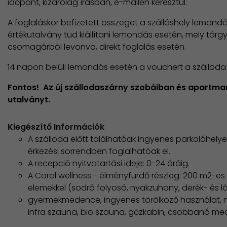
időpont, kizárólag írásban, e-mailen keresztül.
A foglaláskor befizetett összeget a szálláshely lemondás
értékutalvány tud kiállítani lemondás esetén, mely tárgy
csomagárból levonva, direkt foglalás esetén.
14 napon belüli lemondás esetén a vouchert a szálloda f
Fontos! Az új szállodaszárny szobáiban és apartma
utalványt.
Kiegészítő Információk
A szálloda előtt találhatóak ingyenes parkolóhelyek
érkezési sorrendben foglalhatóak el.
A recepció nyitvatartási ideje: 0-24 óráig.
A Coral wellness - élményfürdő részleg: 200 m2-
elemekkel (sodró folyosó, nyakzuhany, derék- és l
gyermekmedence, ingyenes törölköző használat, n
infra szauna, bio szauna, gőzkabin, csobbanó me