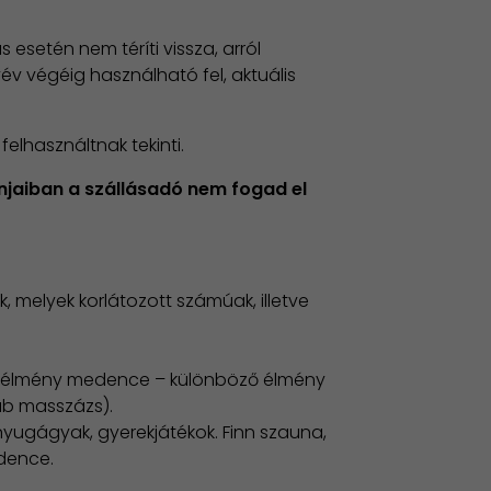
 esetén nem téríti vissza, arról
év végéig használható fel, aktuális
elhasználtnak tekinti.
njaiban a szállásadó nem fogad el
, melyek korlátozott számúak, illetve
es élmény medence – különböző élmény
áb masszázs).
yugágyak, gyerekjátékok. Finn szauna,
dence.