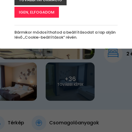
84 9
IGEN, ELFOGADOM
Elfogy
Bármikor módosíthatod a beállításodat a lap alján
lévő „Cookie-beállítások” révén.
2 
+36
TOVÁBBI KÉPEK
Térkép
Csomagolóanyagok