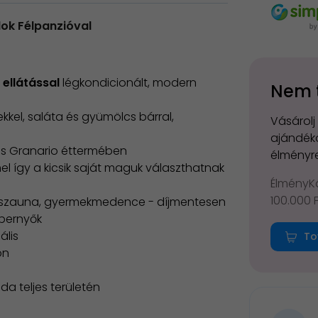
ok Félpanzióval
 ellátással
légkondicionált, modern
Nem 
kkel, saláta és gyümölcs bárral,
Vásárolj
ajándéko
es Granario éttermében
élményre
el így a kicsik saját maguk választhatnak
ÉlményKá
100.000 
, szauna, gyermekmedence - díjmentesen
pernyők
ális
To
on
da teljes területén