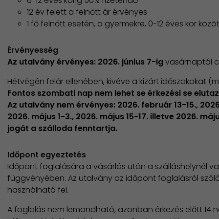
6-12 éves korig 50% fizetendő
12 év felett a felnőtt ár érvényes
1 fő felnőtt esetén, a gyermekre, 0-12 éves kor közö
Érvényesség
Az utalvány érvényes: 2026. június 7-ig
vasárnaptól 
Hétvégén felár ellenében, kivéve a kizárt időszakokat (m
Fontos szombati nap nem lehet se érkezési se eluta
Az utalvány nem érvényes: 2026. február 13-15., 2026. 
2026. május 1-3., 2026. május 15-17. illetve 2026. máj
jogát a szálloda fenntartja.
Időpont egyeztetés
Időpont foglalására a vásárlás után a szálláshelynél v
függvényében. Az utalvány az időpont foglalásról szóló
használható fel.
A foglalás nem lemondható, azonban érkezés előtt 14