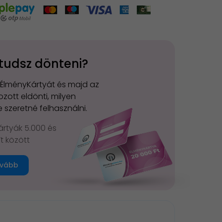
tudsz dönteni?
 ÉlményKártyát és majd az
zott eldönti, milyen
 szeretné felhasználni.
rtyák 5.000 és
Ft között
vább