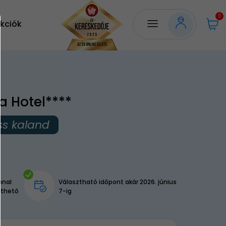
0
kciók
a Hotel****
ss kaland
nnal
Választható időpont akár 2026. június
lthető
7-ig