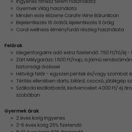
Ingyenes fitnesz terem használata
Gyermek Világ használata
Minden este élőzene Carafe Wine Bárunkban
Bejelentkezés 15 órától, kijelentkezés 11 óráig
Coral wellness élményfürdő részleg használata
Felárak
Idegenforgalmi adó extra fizetendő: 750 Ft/fő/éj - 1
Zárt Mélygarázs: 1.500 Ft/nap, a jármű rendszámá
biztonsági őrzéssel
Hétvégi felár - egyszeri péntek és/vagy szombat é
Térítés ellenében darts, biliárd, csocsó, játékgép 
Szálloda kisállatbarát, kedvenceket 4.000 Ft/ éj ár
szobában
Gyermek árak
2 éves korig ingyenes
2-6 éves korig 25% fizetendő