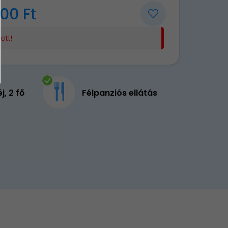
00 Ft
ott!
éj, 2 fő
Félpanziós ellátás