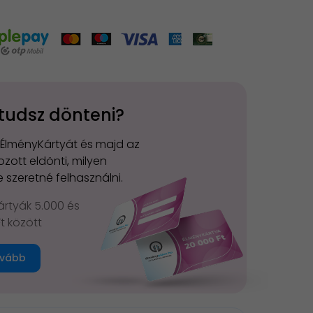
tudsz dönteni?
 ÉlményKártyát és majd az
zott eldönti, milyen
 szeretné felhasználni.
rtyák 5.000 és
Ft között
vább