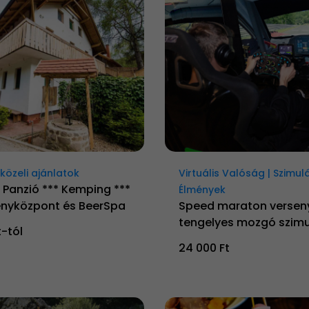
özeli ajánlatok
Virtuális Valóság | Szimul
 Panzió *** Kemping ***
Élmények
nyközpont és BeerSpa
Speed maraton versen
tengelyes mozgó szimu
t-tól
24 000 Ft