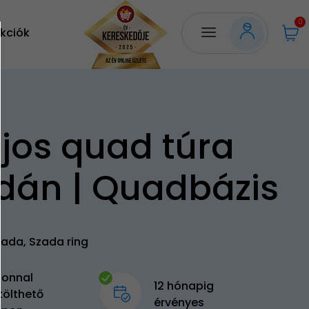
0
kciók
jos quad túra
dán | Quadbázis
zada, Szada ring
zonnal
12 hónapig
tölthető
érvényes