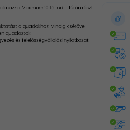
rtalmazza. Maximum 10 fő tud a túrán részt
 oktatást a quadokhoz. Mindig kisérővel
pen quadoztok!
yezés és felelősségvállalási nyilatkozat