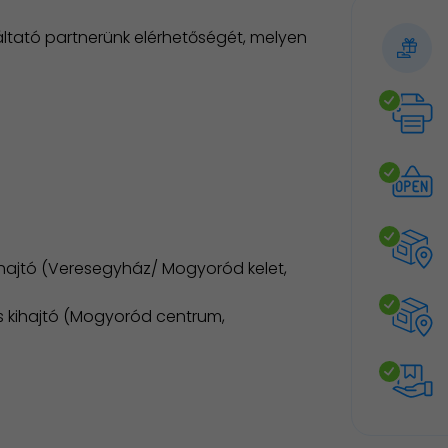
tató partnerünk elérhetőségét, melyen
ihajtó (Veresegyház/ Mogyoród kelet,
s kihajtó (Mogyoród centrum,