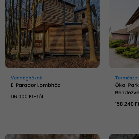
Vendégházak
Természetk
El Parador Lombház
Öko-Park
Rendezvé
116 000 Ft-tól
158 240 F