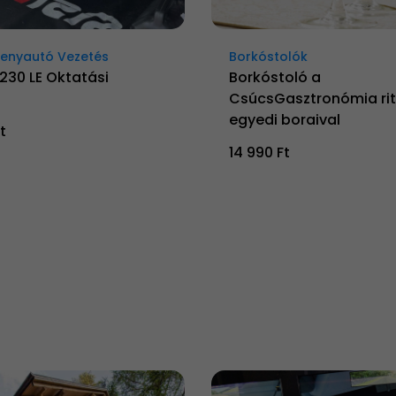
senyautó Vezetés
Borkóstolók
230 LE Oktatási
Borkóstoló a
CsúcsGasztronómia rit
egyedi boraival
t
14 990 Ft