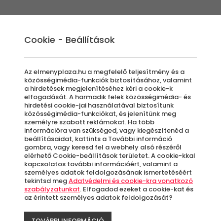
Élmények
Ajándék ötletek
Újdonságok
A
Cookie - Beállítások
Az elmenyplaza.hu a megfelelő teljesítmény és a
közösségimédia-funkciók biztosításához, valamint
a hirdetések megjelenítéséhez kéri a cookie-k
Csa
elfogadását. A harmadik felek közösségimédia- és
hirdetési cookie-jai használatával biztosítunk
közösségimédia-funkciókat, és jelenítünk meg
személyre szabott reklámokat. Ha több
Sza
információra van szükséged, vagy kiegészítenéd a
beállításaidat, kattints a További információ
gombra, vagy keresd fel a webhely alsó részéről
elérhető Cookie-beállítások területet. A cookie-kkal
kapcsolatos további információért, valamint a
S
személyes adatok feldolgozásának ismertetéséért
tekintsd meg
Adatvédelmi és cookie-kra vonatkozó
szabályzatunkat
. Elfogadod ezeket a cookie-kat és
az érintett személyes adatok feldolgozását?
A
le
TOVÁBBI INFORMÁCIÓ