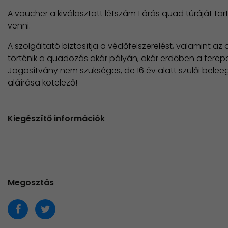
A voucher a kiválasztott létszám 1 órás quad túráját ta
venni.
A szolgáltató biztosítja a védőfelszerelést, valamint az
történik a quadozás akár pályán, akár erdőben a tere
​Jogosítvány nem szükséges, de 16 év alatt szülői beleeg
aláírása kötelező!
Kiegészítő információk
Megosztás