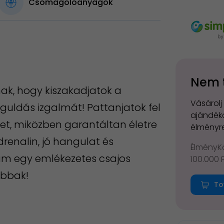
Csomagolóanyagok
Nem 
ak, hogy kiszakadjatok a
Vásárolj
guldás izgalmát! Pattanjatok fel
ajándéko
t, miközben garantáltan életre
élményre
drenalin, jó hangulat és
ÉlményKá
am egy emlékezetes csajos
100.000 
abbak!
To