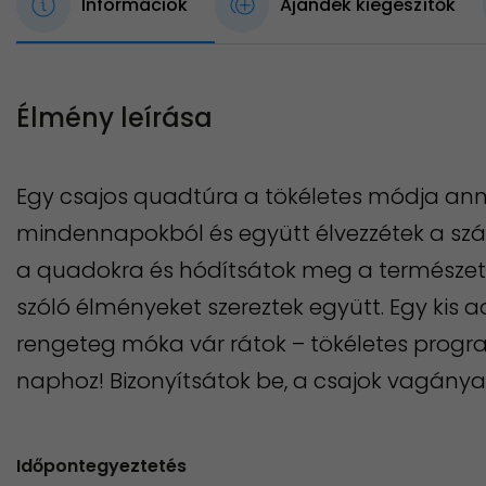
Információk
Ajándék kiegészítők
Élmény leírása
Egy csajos quadtúra a tökéletes módja ann
mindennapokból és együtt élvezzétek a szá
a quadokra és hódítsátok meg a természete
szóló élményeket szereztek együtt. Egy kis a
rengeteg móka vár rátok – tökéletes progr
naphoz! Bizonyítsátok be, a csajok vagány
Időpontegyeztetés