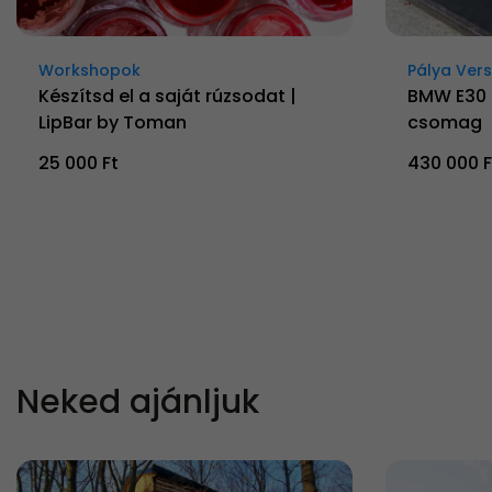
Workshopok
Pálya Ver
Készítsd el a saját rúzsodat |
BMW E30 
LipBar by Toman
csomag
25 000 Ft
430 000 F
Neked ajánljuk