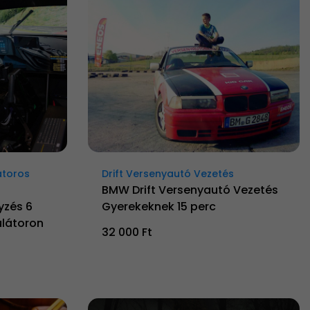
átoros
Drift Versenyautó Vezetés
BMW Drift Versenyautó Vezetés
yzés 6
Gyerekeknek 15 perc
látoron
32 000 Ft