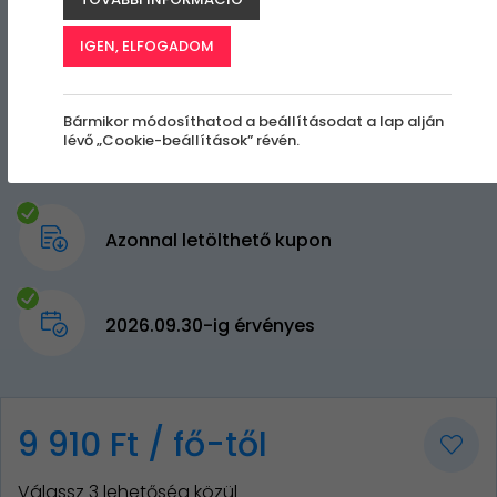
IGEN, ELFOGADOM
Bármikor módosíthatod a beállításodat a lap alján
lévő „Cookie-beállítások” révén.
Azonnal letölthető kupon
2026.09.30-ig érvényes
9 910 Ft / fő-től
Válassz 3 lehetőség közül