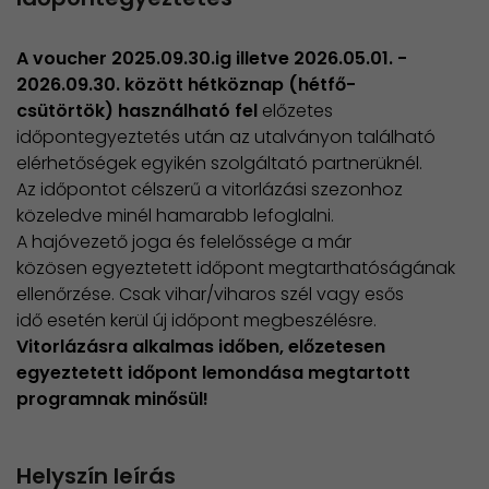
A voucher 2025.09.30.ig illetve 2026.05.01. -
2026.09.30. között hétköznap (hétfő-
csütörtök) használható fel
előzetes
időpontegyeztetés után az utalványon található
elérhetőségek egyikén szolgáltató partnerüknél.
Az időpontot célszerű a vitorlázási szezonhoz
közeledve minél hamarabb lefoglalni.
A hajóvezető joga és felelőssége a már
közösen egyeztetett időpont megtarthatóságának
ellenőrzése. Csak vihar/viharos szél vagy esős
idő esetén kerül új időpont megbeszélésre.
​Vitorlázásra alkalmas időben, előzetesen
egyeztetett időpont lemondása megtartott
programnak minősül!
Helyszín leírás