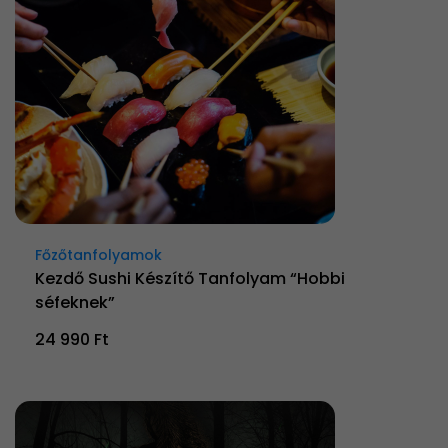
Főzőtanfolyamok
Kezdő Sushi Készítő Tanfolyam “Hobbi
séfeknek”
24 990 Ft