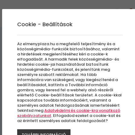
0
Cookie - Beállítások
Kültéri Programok
Csapatépítő
Az elmenyplaza.hu a megfelelő teljesítmény és a
közösségimédia-funkciók biztosításához, valamint
a hirdetések megjelenítéséhez kéri a cookie-k
Csapatépítő balatoni
elfogadását. A harmadik felek közösségimédia- és
hirdetési cookie-jai használatával biztosítunk
vitorlázás | Hétköznap
közösségimédia-funkciókat, és jelenítünk meg
személyre szabott reklámokat. Ha több
információra van szükséged, vagy kiegészítenéd a
beállításaidat, kattints a További információ
Balatonfűzfő
gombra, vagy keresd fel a webhely alsó részéről
elérhető Cookie-beállítások területet. A cookie-kkal
kapcsolatos további információért, valamint a
személyes adatok feldolgozásának ismertetéséért
tekintsd meg
Adatvédelmi és cookie-kra vonatkozó
szabályzatunkat
. Elfogadod ezeket a cookie-kat és
az érintett személyes adatok feldolgozását?
TOVÁBBI INFORMÁCIÓ