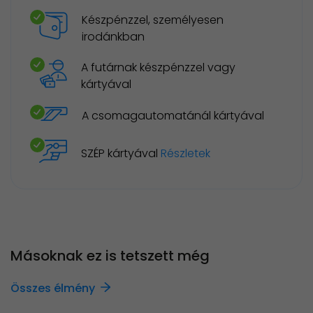
Készpénzzel, személyesen
irodánkban
A futárnak készpénzzel vagy
kártyával
A csomagautomatánál kártyával
SZÉP kártyával
Részletek
Másoknak ez is tetszett még
Összes élmény