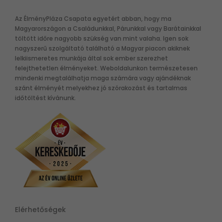
Az ÉlményPláza Csapata egyetért abban, hogy ma
Magyarországon a Családunkkal, Párunkkal vagy Barátainkkal
töltött időre nagyobb szükség van mint valaha. Igen sok
nagyszerű szolgáltató található a Magyar piacon akiknek
lelkiismeretes munkája által sok ember szerezhet
felejthetetlen élményeket. Weboldalunkon természetesen
mindenki megtalálhatja maga számára vagy ajándéknak
szánt élményét melyekhez jó szórakozást és tartalmas
időtöltést kívánunk.
Elérhetőségek