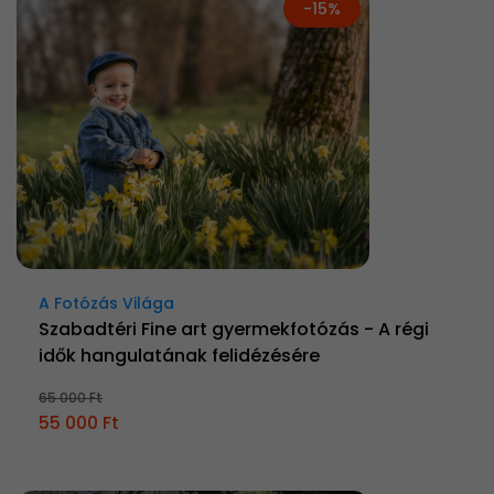
-15%
A Fotózás Világa
Szabadtéri Fine art gyermekfotózás - A régi
idők hangulatának felidézésére
65 000 Ft
55 000 Ft