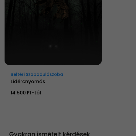
Beltéri Szabadulószoba
Lidércnyomás
14 500 Ft-tól
Gyakran ismételt kérdések