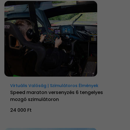
Virtuális Valóság | Szimulátoros Élmények
Speed maraton versenyzés 6 tengelyes
mozgó szimulátoron
24 000 Ft