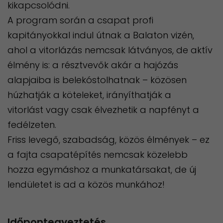
kikapcsolódni.
A program során a csapat profi
kapitányokkal indul útnak a Balaton vizén,
ahol a vitorlázás nemcsak látványos, de aktív
élmény is: a résztvevők akár a hajózás
alapjaiba is belekóstolhatnak – közösen
húzhatják a köteleket, irányíthatják a
vitorlást vagy csak élvezhetik a napfényt a
fedélzeten.
Friss levegő, szabadság, közös élmények – ez
a fajta csapatépítés nemcsak közelebb
hozza egymáshoz a munkatársakat, de új
lendületet is ad a közös munkához!
Időpontegyeztetés