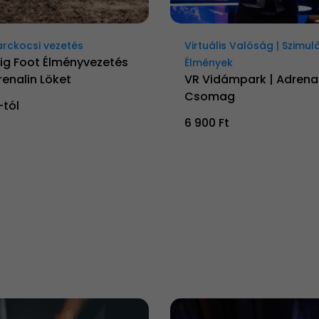
arckocsi vezetés
Virtuális Valóság | Szimul
Big Foot Élményvezetés
Élmények
renalin Löket
VR Vidámpark | Adrenal
Csomag
-tól
6 900 Ft