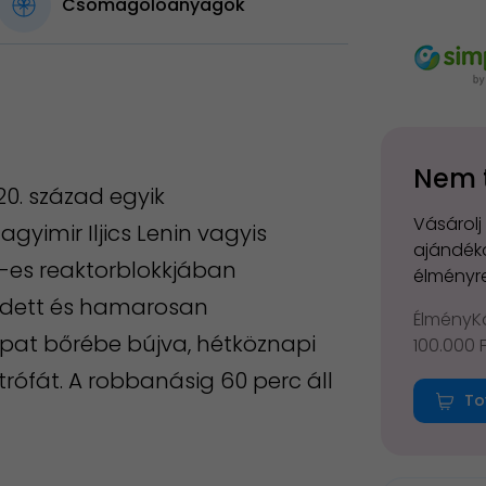
Csomagolóanyagok
Nem 
20. század egyik
Vásárolj
yimir Iljics Lenin vagyis
ajándéko
-es reaktorblokkjában
élményre
edett és hamarosan
ÉlményKá
apat bőrébe bújva, hétköznapi
100.000 
ófát. A robbanásig 60 perc áll
To