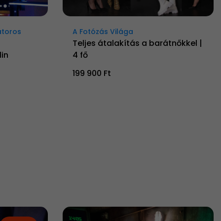
átoros
A Fotózás Világa
Teljes átalakítás a barátnőkkel |
in
4 fő
199 900 Ft