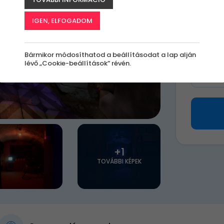
22 9
IGEN, ELFOGADOM
Válassz 
Bármikor módosíthatod a beállításodat a lap alján
lévő „Cookie-beállítások” révén.
Milye
+1
TOVÁBBI KÉPEK