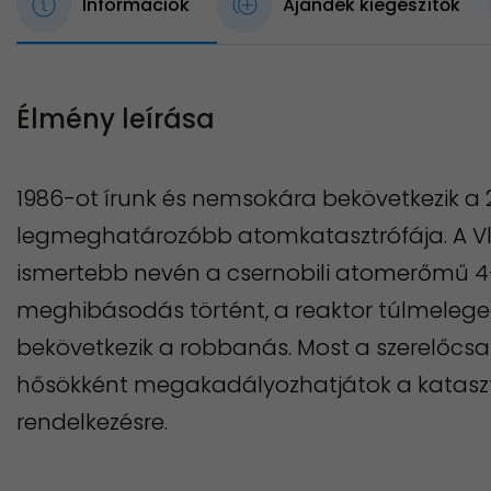
Információk
Ajándék kiegészítők
Élmény leírása
1986-ot írunk és nemsokára bekövetkezik a 
legmeghatározóbb atomkatasztrófája. A Vlag
ismertebb nevén a csernobili atomerőmű 4
meghibásodás történt, a reaktor túlmeleg
bekövetkezik a robbanás. ​Most a szerelőcs
hősökként megakadályozhatjátok a katasztr
rendelkezésre.