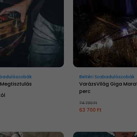
zabadulószobák
Beltéri Szabadulószobák
 Megtisztulás
VarázsVilág Giga Marat
perc
tól
74 700 Ft
63 700 Ft