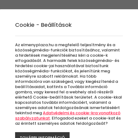
Élmények
Ajándék ötletek
Újdonságok
A
Cookie - Beállítások
Az elmenyplaza.hu a megfelelő teljesítmény és a
közösségimédia-funkciók biztosításához, valamint
a hirdetések megjelenítéséhez kéri a cookie-k
Cse
elfogadását. A harmadik felek közösségimédia- és
hirdetési cookie-jai használatával biztosítunk
közösségimédia-funkciókat, és jelenítünk meg
személyre szabott reklámokat. Ha több
információra van szükséged, vagy kiegészítenéd a
beállításaidat, kattints a További információ
Bu
gombra, vagy keresd fel a webhely alsó részéről
elérhető Cookie-beállítások területet. A cookie-kkal
kapcsolatos további információért, valamint a
A
személyes adatok feldolgozásának ismertetéséért
le
tekintsd meg
Adatvédelmi és cookie-kra vonatkozó
szabályzatunkat
. Elfogadod ezeket a cookie-kat és
k
az érintett személyes adatok feldolgozását?
TOVÁBBI INFORMÁCIÓ