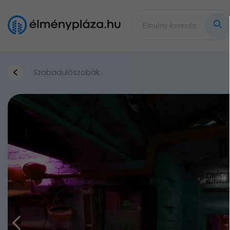
Szabadulószobák