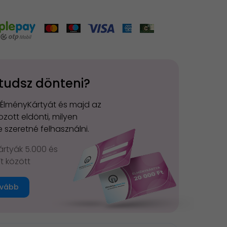
tudsz dönteni?
 ÉlményKártyát és majd az
zott eldönti, milyen
 szeretné felhasználni.
rtyák 5.000 és
Ft között
vább