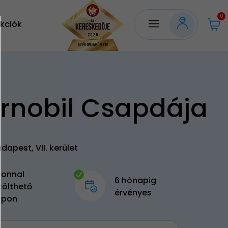
0
kciók
rnobil Csapdája
dapest, VII. kerület
zonnal
6 hónapig
tölthető
érvényes
upon