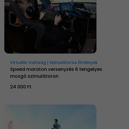
Virtuális Valóság | Szimulátoros Élmények
Speed maraton versenyzés 6 tengelyes
mozgó szimulátoron
24 000 Ft