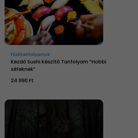
Főzőtanfolyamok
Kezdő Sushi Készítő Tanfolyam “Hobbi
séfeknek”
24 990 Ft