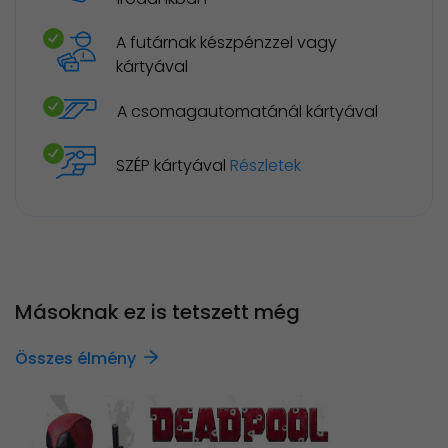
A futárnak készpénzzel vagy
kártyával
A csomagautomatánál kártyával
SZÉP kártyával
Részletek
Másoknak ez is tetszett még
Összes élmény