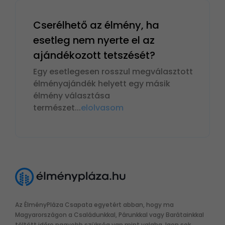
Cserélhető az élmény, ha
esetleg nem nyerte el az
ajándékozott tetszését?
Egy esetlegesen rosszul megválasztott
élményajándék helyett egy másik
élmény választása
természet
...
elolvasom
Az ÉlményPláza Csapata egyetért abban, hogy ma
Magyarországon a Családunkkal, Párunkkal vagy Barátainkkal
töltött időre nagyobb szükség van mint valaha. Igen sok