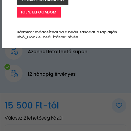
IGEN, ELFOGADOM
Bármikor módosíthatod a beállításodat a lap alján
lévő „Cookie-beállítások” révén.
Azonnal letölthető kupon
12 hónapig érvényes
15 500 Ft-tól
Válassz 2 lehetőség közül