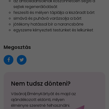
az antioxidánsoknak köszönhetően segíti a
sejtek regenerálódását
feszesíti és mélyen táplálja a kiszáradt bőrt
simává és puhává varázsolja a bőrt
jótékony hatással bír a narancsbőrre
egyszerre kényezteti testünket és lelkünket
Megosztás
Nem tudsz dönteni?
Vásárolj ÉlményKártyát és majd az
ajándékozott eldönti, milyen
élményre szeretné felhasználni.