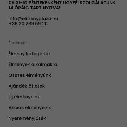
08.31-IG PÉNTEKENKÉNT ÜGYFÉLSZOLGÁLATUNK
14 ÓRÁIG TART NYITVA!
info@elmenyplaza.hu
+36 20 239 59 20
Élmények
Élmény kategóriák
Élmények alkalmakra
Összes élményünk
Ajándék ötletek
Új élményeink
Akciós élményeink
Nyereményjáték