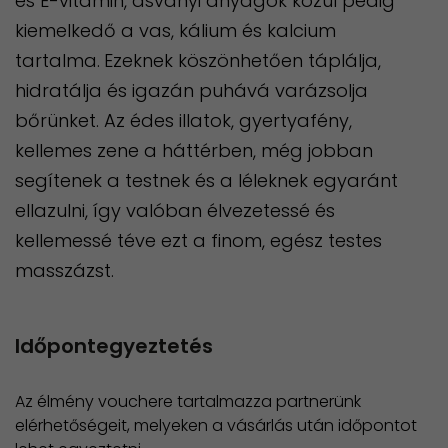
és E-vitamin, ásványi anyagok közül pedig
kiemelkedő a vas, kálium és kalcium
tartalma.
Ezeknek köszönhetően táplálja,
hidratálja és igazán puhává varázsolja
bőrünket. Az édes illatok, gyertyafény,
kellemes zene a háttérben, még jobban
segítenek a testnek és a léleknek egyaránt
ellazulni, így valóban élvezetessé és
kellemessé téve ezt a finom, egész testes
masszázst.
Időpontegyeztetés
Az élmény vouchere tartalmazza partnerünk
elérhetőségeit, melyeken a vásárlás után időpontot