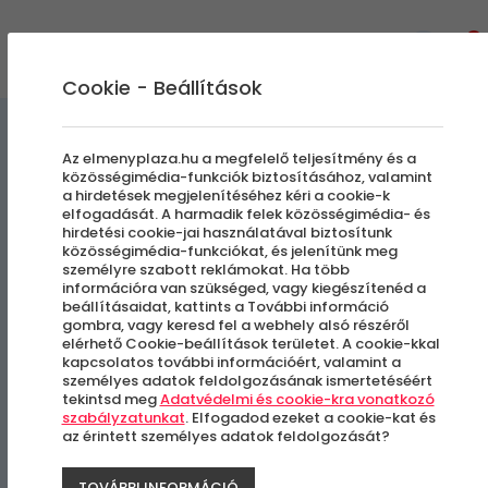
0
Cookie - Beállítások
Kényeztető pillanatok
Az elmenyplaza.hu a megfelelő teljesítmény és a
közösségimédia-funkciók biztosításához, valamint
a hirdetések megjelenítéséhez kéri a cookie-k
Csokoládé masszázs
elfogadását. A harmadik felek közösségimédia- és
hirdetési cookie-jai használatával biztosítunk
közösségimédia-funkciókat, és jelenítünk meg
személyre szabott reklámokat. Ha több
Budapest, V. kerület
információra van szükséged, vagy kiegészítenéd a
beállításaidat, kattints a További információ
gombra, vagy keresd fel a webhely alsó részéről
elérhető Cookie-beállítások területet. A cookie-kkal
kapcsolatos további információért, valamint a
személyes adatok feldolgozásának ismertetéséért
tekintsd meg
Adatvédelmi és cookie-kra vonatkozó
szabályzatunkat
. Elfogadod ezeket a cookie-kat és
az érintett személyes adatok feldolgozását?
TOVÁBBI INFORMÁCIÓ