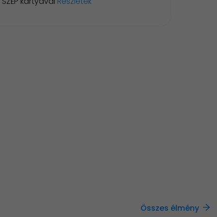
SZÉP kártyával
Részletek
Összes élmény