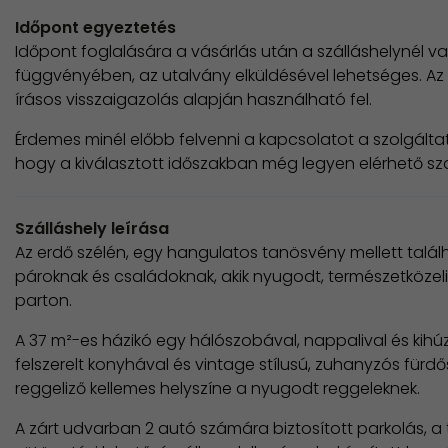
Időpont egyeztetés
Időpont foglalására a vásárlás után a szálláshelynél v
függvényében, az utalvány elküldésével lehetséges. Az 
írásos visszaigazolás alapján használható fel.
Érdemes minél előbb felvenni a kapcsolatot a szolgált
hogy a kiválasztott időszakban még legyen elérhető sz
Szálláshely leírása
Az erdő szélén, egy hangulatos tanösvény mellett talá
pároknak és családoknak, akik nyugodt, természetközel
parton.
A 37 m²-es házikó egy hálószobával, nappalival és kihú
felszerelt konyhával és vintage stílusú, zuhanyzós fürd
reggeliző kellemes helyszíne a nyugodt reggeleknek.
A zárt udvarban 2 autó számára biztosított parkolás, 