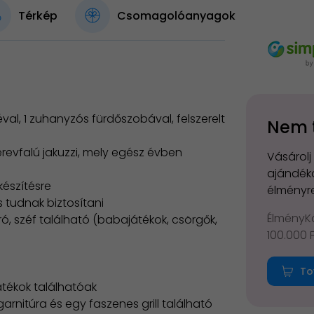
Térkép
Csomagolóanyagok
val, 1 zuhanyzós fürdőszobával, felszerelt
Nem 
erevfalú jakuzzi, mely egész évben
Vásárolj
ajándéko
észítésre
élményre
s tudnak biztosítani
ÉlményKá
ró, széf található (babajátékok, csörgők,
100.000 
To
tékok találhatóak
rnitúra és egy faszenes grill található