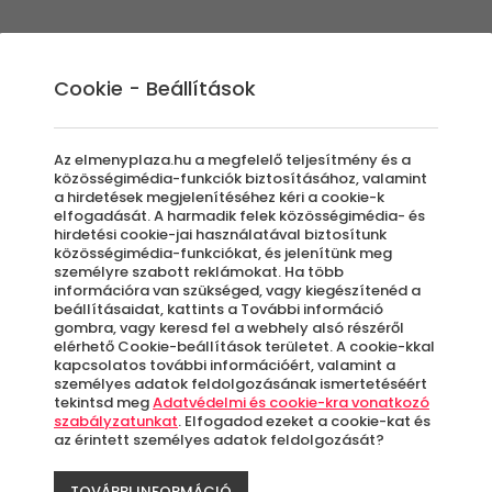
Élmények
Ajándék ötletek
Újdonságok
A
Cookie - Beállítások
Az elmenyplaza.hu a megfelelő teljesítmény és a
közösségimédia-funkciók biztosításához, valamint
a hirdetések megjelenítéséhez kéri a cookie-k
Cute C
elfogadását. A harmadik felek közösségimédia- és
hirdetési cookie-jai használatával biztosítunk
közösségimédia-funkciókat, és jelenítünk meg
Balaton
személyre szabott reklámokat. Ha több
információra van szükséged, vagy kiegészítenéd a
beállításaidat, kattints a További információ
Balato
gombra, vagy keresd fel a webhely alsó részéről
elérhető Cookie-beállítások területet. A cookie-kkal
kapcsolatos további információért, valamint a
személyes adatok feldolgozásának ismertetéséért
Azo
tekintsd meg
Adatvédelmi és cookie-kra vonatkozó
letö
szabályzatunkat
. Elfogadod ezeket a cookie-kat és
az érintett személyes adatok feldolgozását?
TOVÁBBI INFORMÁCIÓ