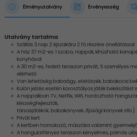
Élményutalvány
Érvényesség
Utalvány tartalma
Szállás 3 nap 2 éjszakára 2 fő részére önellátással
A ház 37 m2-es: 1 szoba, nappali, kihúzható kanapé
konyhával
A 30 m2-es, fedett teraszon privát, 5 személyes m
elérhető
Van lehetőség babaágy, etetőszék, babakocsi bek
Külön jelzés esetén korosztályos játék bekészítést i
A nappaliban TV, Netflix, Wifi, hordozható hangszó
készségfejlesztők,
társasjátékok, babakönyvek, ifjúsági könyvek stb.)
Privát kert
A kertben homokozó, mászóka valamint gyermekjá
A hangulatfényes teraszon kényelmes, párnás ülőga