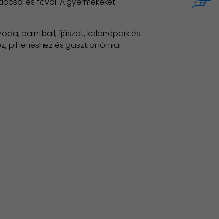
áccsal és fával. A gyermekeket
oda, paintball, íjászat, kalandpark és
hoz, pihenéshez és gasztronómiai