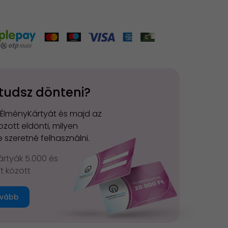
tudsz dönteni?
 ÉlményKártyát és majd az
zott eldönti, milyen
 szeretné felhasználni.
rtyák 5.000 és
Ft között
vább