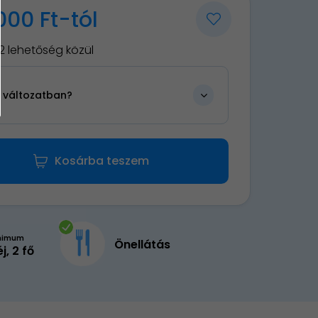
000 Ft-tól
2 lehetőség közül
n változatban?
Kosárba teszem
nimum
Önellátás
éj, 2 fő