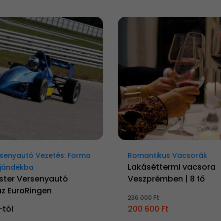
senyautó Vezetés: Forma
Romantikus Vacsorák
Lakáséttermi vacsora
ajándékba
ster Versenyautó
Veszprémben | 8 fő
az EuroRingen
236 000 Ft
-tól
200 600 Ft