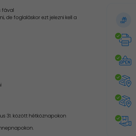
 fával
i, de foglaláskor ezt jelezni kell a
ni
tus 31. között hétköznapokon
 ünnepnapokon.