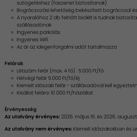
sütögetéshez (faszenet biztosítanak)
Bográcsozási lehetőség bekészített bográccsal és
A nyaralóhoz 2 db felnőtt biciklit is tudnak biztosítan
szállásadónak
Ingyenes parkolás
Ingyenes Wifi
Az ár az idegenforgalmi adót tartalmazza
Felárak
Létszám felár (max. 4 fő) : 5.000 Ft/fő
Hétvégi felár 5.000 Ft/fő/éj
Kiemelt időszaki felár - szállásadóval kell egyeztet
Kisállat felára: 10 000 Ft/háziállat
Érvényesség
Az utalvány érvényes:
2026. május 15. és 2026. augusz
Az utalvány nem érvényes:
​Kiemelt időszakokban és