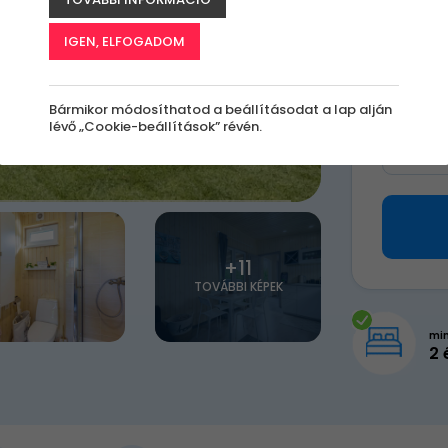
156 
IGEN, ELFOGADOM
Válassz 
Bármikor módosíthatod a beállításodat a lap alján
lévő „Cookie-beállítások” révén.
Milye
+11
TOVÁBBI KÉPEK
mi
2 