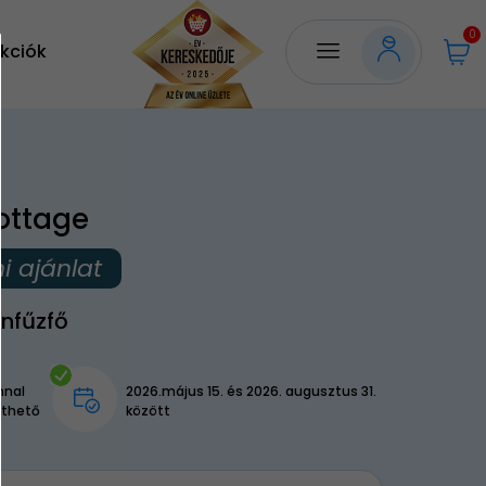
0
kciók
ottage
i ajánlat
nfűzfő
nnal
2026.május 15. és 2026. augusztus 31.
lthető
között