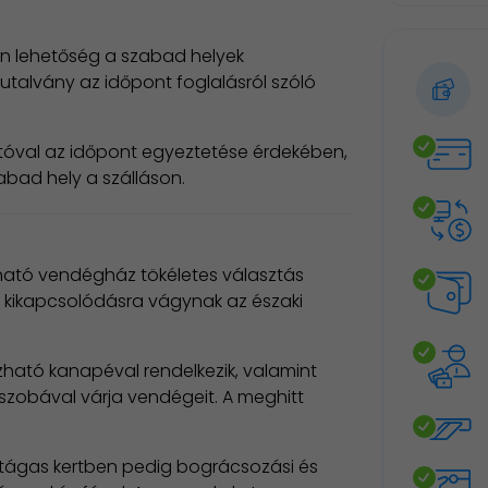
an lehetőség a szabad helyek
utalvány az időpont foglalásról szóló
atóval az időpont egyeztetése érdekében,
abad hely a szálláson.
lható vendégház tökéletes választás
i kikapcsolódásra vágynak az északi
zható kanapéval rendelkezik, valamint
őszobával várja vendégeit. A meghitt
a tágas kertben pedig bográcsozási és