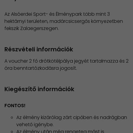
Az Alsóerdei Sport- és Élménypark több mint 3
hektárnyi területen, madárcsicsergős környezetben
fekszik Zalaegerszegen.
Részvételi információk
A voucher 2 fő drótkötélpálya jegyét tartalmazza és 2
óra benntartózkodásra jogosít.
Kiegészítő információk
FONTOS!
Az élmény kizárólag zárt cipőben és nadrágban
vehető igénybe.
Az élmény után még rengeteg mást is