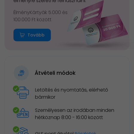
élményre szeretné felhasználni.
ÉlményKártyák 5.000 és
100.000 Ft között
Tovább
Átvételi módok
Letöltés és nyomtatás, elérhető
bármikor
Személyesen az irodában minden
hétköznap 8:00 - 16:00 között
GLS pont átvétel
Részletek