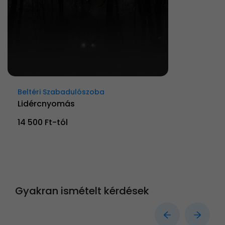
Beltéri Szabadulószoba
Lidércnyomás
14 500 Ft-tól
Gyakran ismételt kérdések