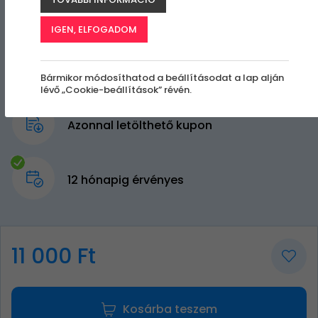
IGEN, ELFOGADOM
Bármikor módosíthatod a beállításodat a lap alján
lévő „Cookie-beállítások” révén.
Azonnal letölthető kupon
12 hónapig érvényes
11 000 Ft
Kosárba teszem