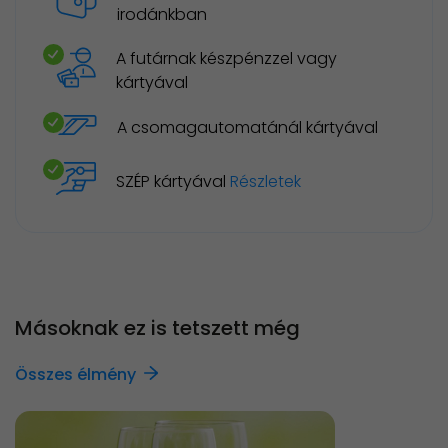
irodánkban
A futárnak készpénzzel vagy
kártyával
A csomagautomatánál kártyával
SZÉP kártyával
Részletek
Másoknak ez is tetszett még
Összes élmény