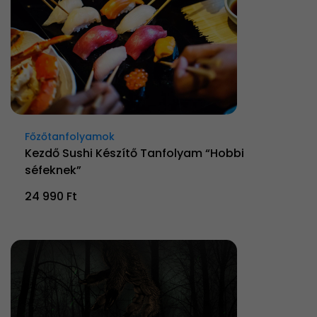
Főzőtanfolyamok
Kezdő Sushi Készítő Tanfolyam “Hobbi
séfeknek”
24 990 Ft