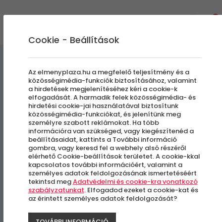
0
Cookie - Beállítások
Egyedi Élmények
Az elmenyplaza.hu a megfelelő teljesítmény és a
közösségimédia-funkciók biztosításához, valamint
a hirdetések megjelenítéséhez kéri a cookie-k
Drótkötélpálya jegy | 2 fő
elfogadását. A harmadik felek közösségimédia- és
hirdetési cookie-jai használatával biztosítunk
közösségimédia-funkciókat, és jelenítünk meg
személyre szabott reklámokat. Ha több
Zalaegerszeg
információra van szükséged, vagy kiegészítenéd a
beállításaidat, kattints a További információ
gombra, vagy keresd fel a webhely alsó részéről
elérhető Cookie-beállítások területet. A cookie-kkal
kapcsolatos további információért, valamint a
személyes adatok feldolgozásának ismertetéséért
tekintsd meg
Adatvédelmi és cookie-kra vonatkozó
szabályzatunkat
. Elfogadod ezeket a cookie-kat és
az érintett személyes adatok feldolgozását?
TOVÁBBI INFORMÁCIÓ