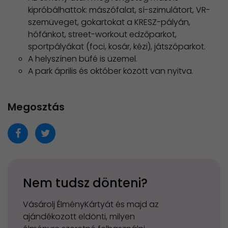
kipróbálhattok: mászófalat, sí-szimulátort, VR-
szemüveget, gokartokat a KRESZ-pályán,
hófánkot, street-workout edzőparkot,
sportpályákat (foci, kosár, kézi), játszóparkot.
A helyszínen büfé is üzemel.
A park április és október között van nyitva.
Megosztás
Nem tudsz dönteni?
Vásárolj ÉlményKártyát és majd az
ajándékozott eldönti, milyen