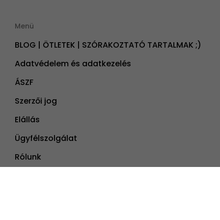
Menü
BLOG | ÖTLETEK | SZÓRAKOZTATÓ TARTALMAK ;)
Adatvédelem és adatkezelés
ÁSZF
Szerzői jog
Elállás
Ügyfélszolgálat
Rólunk
Partnereknek
Szállásos partnereknek
Kívánságlista