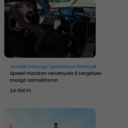
Virtuális Valóság | Szimulátoros Élmények
Speed maraton versenyzés 6 tengelyes
mozgó szimulátoron
24 000 Ft