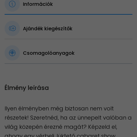
Információk
Ajándék kiegészítők
Csomagolóanyagok
Élmény leírása
Ilyen élményben még biztosan nem volt
részetek! Szeretnéd, ha az ünnepelt valóban a
világ közepén érezné magát? Képzeld el,
ahogy egy vérbeli, lüktető cabaret show