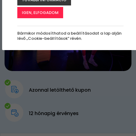
IGEN, ELFOGADOM
Bármikor módosíthatod a beállításodat a lap alján
lévő „Cookie-beállítások” révén.
Azonnal letölthető kupon
12 hónapig érvényes