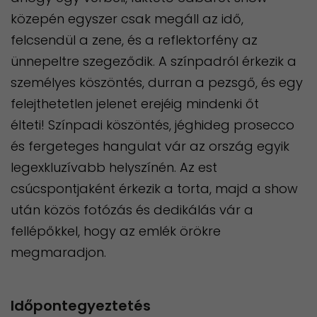
közepén egyszer csak megáll az idő,
felcsendül a zene, és a reflektorfény az
ünnepeltre szegeződik. A színpadról érkezik a
személyes köszöntés, durran a pezsgő, és egy
felejthetetlen jelenet erejéig mindenki őt
élteti! Színpadi köszöntés, jéghideg prosecco
és fergeteges hangulat vár az ország egyik
legexkluzívabb helyszínén. Az est
csúcspontjaként érkezik a torta, majd a show
után közös fotózás és dedikálás vár a
fellépőkkel, hogy az emlék örökre
megmaradjon.
Időpontegyeztetés