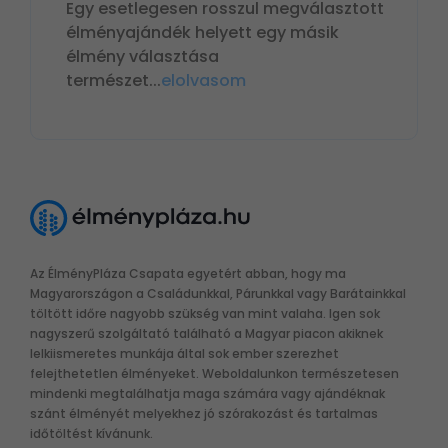
Egy esetlegesen rosszul megválasztott
élményajándék helyett egy másik
élmény választása
természet
...
elolvasom
Az ÉlményPláza Csapata egyetért abban, hogy ma
Magyarországon a Családunkkal, Párunkkal vagy Barátainkkal
töltött időre nagyobb szükség van mint valaha. Igen sok
nagyszerű szolgáltató található a Magyar piacon akiknek
lelkiismeretes munkája által sok ember szerezhet
felejthetetlen élményeket. Weboldalunkon természetesen
mindenki megtalálhatja maga számára vagy ajándéknak
szánt élményét melyekhez jó szórakozást és tartalmas
időtöltést kívánunk.