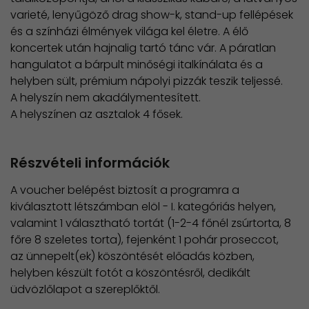
varieté, lenyűgöző drag show-k, stand-up fellépések
és a színházi élmények világa kel életre. A élő
koncertek után hajnalig tartó tánc vár. A páratlan
hangulatot a bárpult minőségi italkínálata és a
helyben sült, prémium nápolyi pizzák teszik teljessé.
A helyszín nem akadálymentesített.
​A helyszínen az asztalok 4 fősek.
Részvételi információk
A voucher belépést biztosít a programra a
kiválasztott létszámban elöl - I. kategóriás helyen,
valamint 1 választható tortát (1-2-4 főnél zsúrtorta, 8
főre 8 szeletes torta), fejenként 1 pohár proseccot,
az ünnepelt(ek) köszöntését előadás közben,
helyben készült fotót a köszöntésről, dedikált
üdvözlőlapot a szereplőktől.