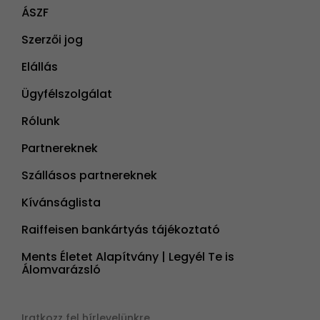
ÁSZF
Szerzői jog
Elállás
Ügyfélszolgálat
Rólunk
Partnereknek
Szállásos partnereknek
Kívánságlista
Raiffeisen bankártyás tájékoztató
Ments Életet Alapítvány | Legyél Te is
Álomvarázsló
Iratkozz fel hírlevelünkre