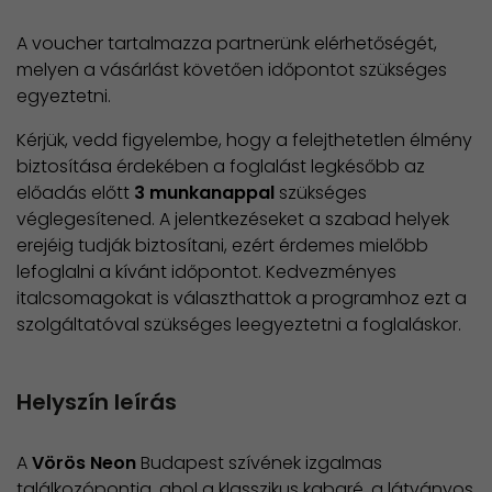
A voucher tartalmazza partnerünk elérhetőségét,
melyen a vásárlást követően időpontot szükséges
egyeztetni.
Kérjük, vedd figyelembe, hogy a felejthetetlen élmény
biztosítása érdekében a foglalást legkésőbb az
előadás előtt
3 munkanappal
szükséges
véglegesítened. A jelentkezéseket a szabad helyek
erejéig tudják biztosítani, ezért érdemes mielőbb
lefoglalni a kívánt időpontot. Kedvezményes
italcsomagokat is választhattok a programhoz ezt a
szolgáltatóval szükséges leegyeztetni a foglaláskor.
Helyszín leírás
A
Vörös Neon
Budapest szívének izgalmas
találkozópontja, ahol a klasszikus kabaré, a látványos