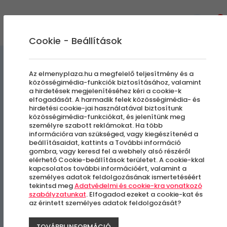
0
Cookie - Beállítások
Egyedi Élmények
Az elmenyplaza.hu a megfelelő teljesítmény és a
közösségimédia-funkciók biztosításához, valamint
a hirdetések megjelenítéséhez kéri a cookie-k
Exkluzív szórakoztató est
elfogadását. A harmadik felek közösségimédia- és
hirdetési cookie-jai használatával biztosítunk
színpadi köszöntéssel | Elöl
közösségimédia-funkciókat, és jelenítünk meg
személyre szabott reklámokat. Ha több
- I. kategóriás helyen |
információra van szükséged, vagy kiegészítenéd a
beállításaidat, kattints a További információ
gombra, vagy keresd fel a webhely alsó részéről
Vörös Neon
elérhető Cookie-beállítások területet. A cookie-kkal
kapcsolatos további információért, valamint a
személyes adatok feldolgozásának ismertetéséért
tekintsd meg
Adatvédelmi és cookie-kra vonatkozó
Budapest, VII. kerület
szabályzatunkat
. Elfogadod ezeket a cookie-kat és
az érintett személyes adatok feldolgozását?
-23%
TOVÁBBI INFORMÁCIÓ