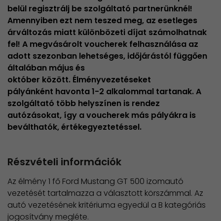
belül regisztrálj be szolgáltató partnerünknél!
Amennyiben ezt nem teszed meg, az esetleges
árváltozás miatt különbözeti díjat számolhatnak
fel! A megvásárolt voucherek felhasználása az
adott szezonban lehetséges, időjárástól függően
általában május és
október között. Élményvezetéseket
pályánként havonta 1-2 alkalommal tartanak. A
szolgáltató több helyszínen is rendez
autózásokat, így a voucherek más pályákra is
beválthatók, értékegyeztetéssel.
Részvételi információk
Az élmény 1 fő Ford Mustang GT 500 izomautó
vezetését tartalmazza a választott körszámmal. Az
autó vezetésének kritériuma egyedül a B kategóriás
jogosítvány megléte.