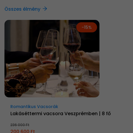
Összes élmény
-15%
Romantikus Vacsorák
Lakáséttermi vacsora Veszprémben | 8 fő
236 000 Ft
200 600 Ft