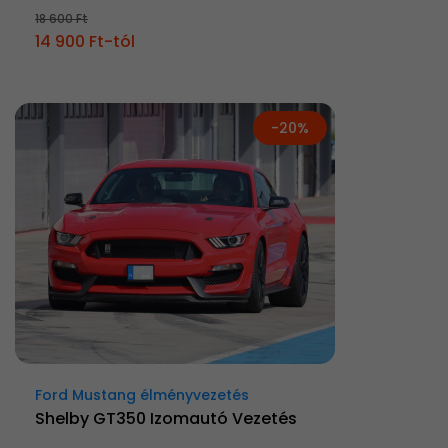
18 600 Ft
14 900 Ft-tól
-20%
Ford Mustang élményvezetés
Shelby GT350 Izomautó Vezetés