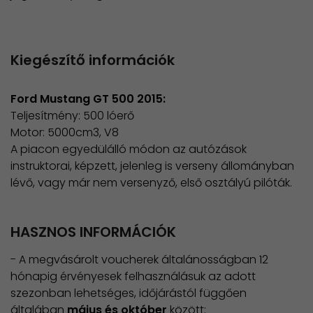
Kiegészítő információk
Ford Mustang GT 500 2015:
Teljesítmény: 500 lóerő
Motor: 5000cm3, V8​
​A piacon egyedülálló módon az autózások
instruktorai, képzett, jelenleg is verseny állományban
lévő, vagy már nem versenyző, első osztályú pilóták.
HASZNOS INFORMÁCIÓK
​- A megvásárolt voucherek általánosságban 12
hónapig érvényesek felhasználásuk az adott
szezonban lehetséges, időjárástól függően
általában
május és október
között;