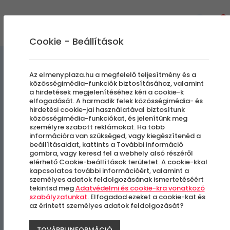
0
Cookie - Beállítások
Amerikai
Élményvezetés és élményautózás
Az elmenyplaza.hu a megfelelő teljesítmény és a
közösségimédia-funkciók biztosításához, valamint
Izomautó Vezetés
a hirdetések megjelenítéséhez kéri a cookie-k
elfogadását. A harmadik felek közösségimédia- és
hirdetési cookie-jai használatával biztosítunk
Ford Mustang GT 500
közösségimédia-funkciókat, és jelenítünk meg
személyre szabott reklámokat. Ha több
Lóerős Izomautó Vezetés
információra van szükséged, vagy kiegészítenéd a
beállításaidat, kattints a További információ
gombra, vagy keresd fel a webhely alsó részéről
elérhető Cookie-beállítások területet. A cookie-kkal
Több Helyszín
kapcsolatos további információért, valamint a
személyes adatok feldolgozásának ismertetéséért
tekintsd meg
Adatvédelmi és cookie-kra vonatkozó
szabályzatunkat
. Elfogadod ezeket a cookie-kat és
-20%
az érintett személyes adatok feldolgozását?
TOVÁBBI INFORMÁCIÓ