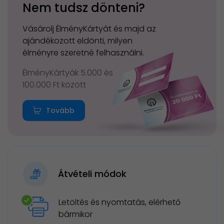
Nem tudsz dönteni?
Vásárolj ÉlményKártyát és majd az
ajándékozott eldönti, milyen
élményre szeretné felhasználni.
ÉlményKártyák 5.000 és
100.000 Ft között
Tovább
Átvételi módok
Letöltés és nyomtatás, elérhető
bármikor