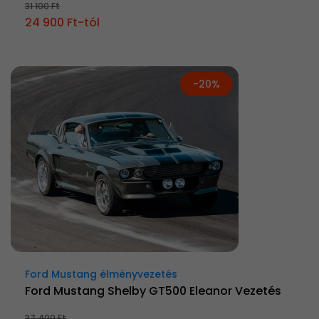
31 100 Ft
24 900 Ft-tól
-20%
Ford Mustang élményvezetés
Ford Mustang Shelby GT500 Eleanor Vezetés
37 400 Ft