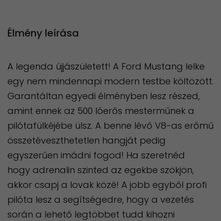
Élmény leírása
A legenda újjászületett! A Ford Mustang lelke
egy nem mindennapi modern testbe költözött.
Garantáltan egyedi élményben lesz részed,
amint ennek az 500 lóerős mesterműnek a
pilótafülkéjébe ülsz. A benne lévő V8-as erőmű
összetéveszthetetlen hangját pedig
egyszerűen imádni fogod! Ha szeretnéd
hogy adrenalin szinted az egekbe szökjön,
akkor csapj a lovak közé! A jobb egyből profi
pilóta lesz a segítségedre, hogy a vezetés
során a lehető legtöbbet tudd kihozni