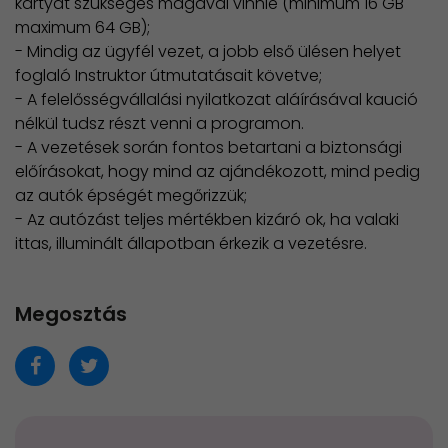
kártyát szükséges magával vinnie (minimum 16 GB
maximum 64 GB);
- Mindig az ügyfél vezet, a jobb első ülésen helyet
foglaló Instruktor útmutatásait követve;
- A felelősségvállalási nyilatkozat aláírásával kaució
nélkül tudsz részt venni a programon.
- A vezetések során fontos betartani a biztonsági
előírásokat, hogy mind az ajándékozott, mind pedig
az autók épségét megőrizzük;
- Az autózást teljes mértékben kizáró ok, ha valaki
ittas, illuminált állapotban érkezik a vezetésre.
Megosztás