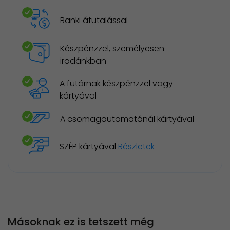
Banki átutalással
Készpénzzel, személyesen
irodánkban
A futárnak készpénzzel vagy
kártyával
A csomagautomatánál kártyával
SZÉP kártyával
Részletek
Másoknak ez is tetszett még