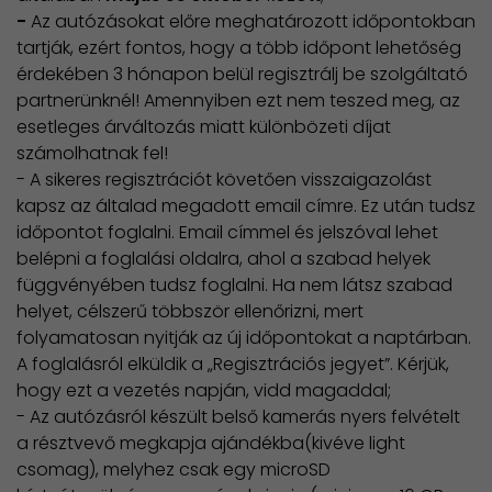
-
Az autózásokat előre meghatározott időpontokban
tartják, ezért fontos, hogy a több időpont lehetőség
érdekében 3 hónapon belül regisztrálj be szolgáltató
partnerünknél! Amennyiben ezt nem teszed meg, az
esetleges árváltozás miatt különbözeti díjat
számolhatnak fel!
- A sikeres regisztrációt követően visszaigazolást
kapsz az általad megadott email címre. Ez után tudsz
időpontot foglalni. Email címmel és jelszóval lehet
belépni a foglalási oldalra, ahol a szabad helyek
függvényében tudsz foglalni. Ha nem látsz szabad
helyet, célszerű többször ellenőrizni, mert
folyamatosan nyitják az új időpontokat a naptárban.
A foglalásról elküldik a „Regisztrációs jegyet”. Kérjük,
hogy ezt a vezetés napján, vidd magaddal;
- Az autózásról készült belső kamerás nyers felvételt
a résztvevő megkapja ajándékba(kivéve light
csomag), melyhez csak egy microSD