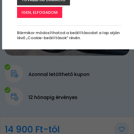
IGEN, ELFOGADOM
Bármikor módosíthatod a beállításodat a lap alján
lévő „Cookie-beállítások” révén.
Azonnal letölthető kupon
12 hónapig érvényes
14 900 Ft-tól