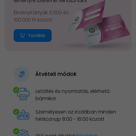
élményre szeretné felhasználni.
ÉlményKártyák 5.000 és
100.000 Ft között
Tovább
Átvételi módok
Letöltés és nyomtatás, elérhető
bármikor
Személyesen az irodában minden
hétköznap 8:00 - 16:00 között
GLS pont átvétel
Részletek