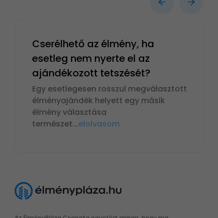
Cserélhető az élmény, ha
esetleg nem nyerte el az
ajándékozott tetszését?
Egy esetlegesen rosszul megválasztott
élményajándék helyett egy másik
élmény választása
természet
...
elolvasom
Az ÉlményPláza Csapata egyetért abban, hogy ma