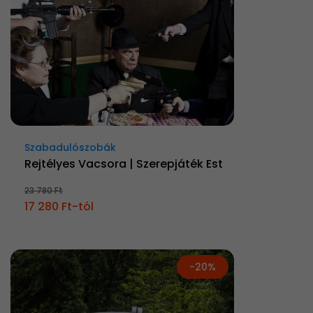
Szabadulószobák
Rejtélyes Vacsora | Szerepjáték Est
23 780 Ft
17 280 Ft-tól
-20%