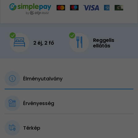
Reggelis
2 éj, 2 fő
ellátás
Élményutalvány
Érvényesség
Térkép