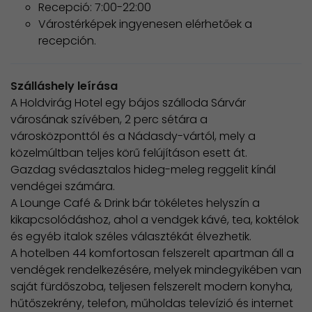
Recepció: 7:00-22:00
Várostérképek ingyenesen elérhetőek a
recepción.
Szálláshely leírása
A Holdvirág Hotel egy bájos szálloda Sárvár
városának szívében, 2 perc sétára a
városközponttól és a Nádasdy-vártól, mely a
közelmúltban teljes körű felújításon esett át.
Gazdag svédasztalos hideg-meleg reggelit kínál
vendégei számára.
A Lounge Café & Drink bár tökéletes helyszín a
kikapcsolódáshoz, ahol a vendgek kávé, tea, koktélok
és egyéb italok széles választékát élvezhetik.
A hotelben 44 komfortosan felszerelt apartman áll a
vendégek rendelkezésére, melyek mindegyikében van
saját fürdőszoba, teljesen felszerelt modern konyha,
hűtőszekrény, telefon, műholdas televízió és internet