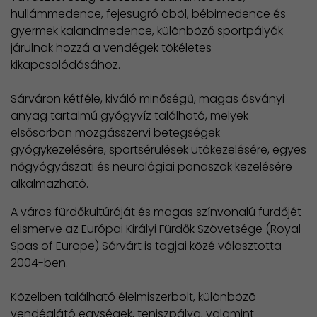
hullámmedence, fejesugró öböl, bébimedence és
gyermek kalandmedence, különböző sportpályák
járulnak hozzá a vendégek tökéletes
kikapcsolódásához.
Sárváron kétféle, kiváló minőségű, magas ásványi
anyag tartalmú gyógyvíz található, melyek
elsősorban mozgásszervi betegségek
gyógykezelésére, sportsérülések utókezelésére, egyes
nőgyógyászati és neurológiai panaszok kezelésére
alkalmazható.
A város fürdőkultúráját és magas színvonalú fürdőjét
elismerve az Európai Királyi Fürdők Szövetsége (Royal
Spas of Europe) Sárvárt is tagjai közé választotta
2004-ben.
Közelben található élelmiszerbolt, különbözõ
vendéglátó egységek, teniszpálya, valamint