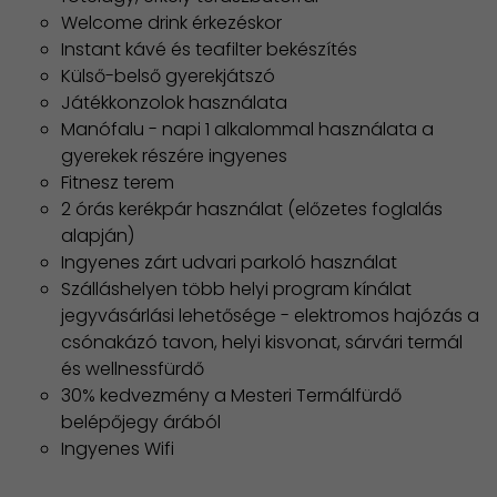
Welcome drink érkezéskor
Instant kávé és teafilter bekészítés
Külső-belső gyerekjátszó
Játékkonzolok használata
Manófalu - napi 1 alkalommal használata a
gyerekek részére ingyenes
Fitnesz terem
2 órás kerékpár használat (előzetes foglalás
alapján)
Ingyenes zárt udvari parkoló használat
Szálláshelyen több helyi program kínálat
jegyvásárlási lehetősége - elektromos hajózás a
csónakázó tavon, helyi kisvonat, sárvári termál
és wellnessfürdő
30% kedvezmény a Mesteri Termálfürdő
belépőjegy árából
Ingyenes Wifi