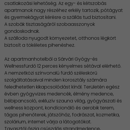
csatlakozási lehetőség. Az egy- és kétszobás
apartmanok nagy részéhez erkély tartozik, pótágyat
és gyermekágyat kérésre a szállás tud biztosítani.
A szobák tisztaságáról szobaasszonyok
gondoskodnak.
A szálloda nyugodt környezetet, otthonos légkört
biztosít a tökéletes pihenéshez.
Az apartmanhotelből a Sárvári Gyógy-és
Wellnessfürdő 12 perces kényelmes sétával elérhető.
A nemzetközi színvonalú fürdő széleskörű
szolgáltatásaival minden korosztály számára
feledhetetlen kikapcsolódást kínál. Területén egész
évben gyógyvizes medencék, élmény medence,
bébipancsoló, exkluzív szauna világ, gyógyászati és
wellness központ, kondícionáló és aerobik terem,
tágas pihenőterek, játszóház, fodrászat, kozmetika,
szolárium, internet várja a látogatókat.
Tavasztól őszig csúszdás strandmedence,