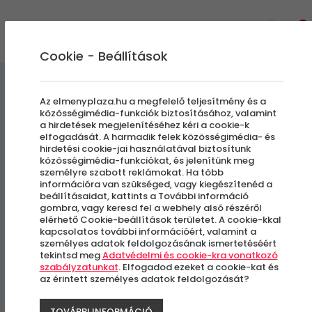
0
Cookie - Beállítások
Szállás és Wellness
Az elmenyplaza.hu a megfelelő teljesítmény és a
közösségimédia-funkciók biztosításához, valamint
a hirdetések megjelenítéséhez kéri a cookie-k
Holdvirág Hotel***
elfogadását. A harmadik felek közösségimédia- és
hirdetési cookie-jai használatával biztosítunk
közösségimédia-funkciókat, és jelenítünk meg
Sárvári relax
személyre szabott reklámokat. Ha több
információra van szükséged, vagy kiegészítenéd a
beállításaidat, kattints a További információ
Sárvár
gombra, vagy keresd fel a webhely alsó részéről
elérhető Cookie-beállítások területet. A cookie-kkal
kapcsolatos további információért, valamint a
személyes adatok feldolgozásának ismertetéséért
tekintsd meg
Adatvédelmi és cookie-kra vonatkozó
szabályzatunkat
. Elfogadod ezeket a cookie-kat és
az érintett személyes adatok feldolgozását?
TOVÁBBI INFORMÁCIÓ