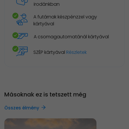
irodánkban
A futárnak készpénzzel vagy
kártyával
A csomagautomatánál kártyával
SZÉP kártyával
Részletek
Másoknak ez is tetszett még
Összes élmény