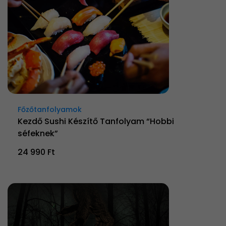
Főzőtanfolyamok
Kezdő Sushi Készítő Tanfolyam “Hobbi
séfeknek”
24 990 Ft