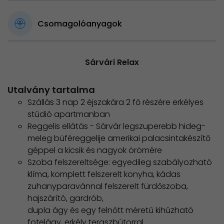
Csomagolóanyagok
Sárvári Relax
Utalvány tartalma
Szállás 3 nap 2 éjszakára 2 fő részére erkélyes
stúdió apartmanban
Reggelis ellátás - Sárvár legszuperebb hideg-
meleg büféreggelije amerikai palacsintakészítő
géppel a kicsik és nagyok örömére
Szoba felszereltsége: egyedileg szabályozható
klíma, komplett felszerelt konyha, kádas
zuhanyparavánnal felszerelt fürdőszoba,
hajszárító, gardrób,
dupla ágy és egy felnőtt méretű kihúzható
fotelágy, erkély teraszbútorral