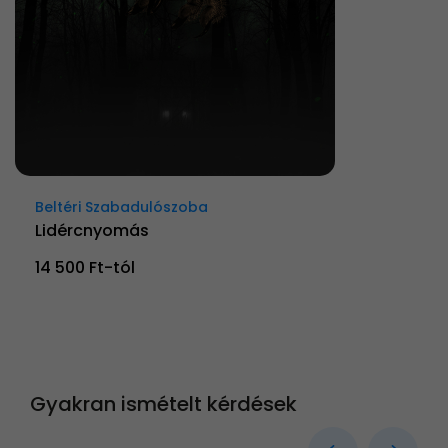
Beltéri Szabadulószoba
Lidércnyomás
14 500 Ft-tól
Gyakran ismételt kérdések