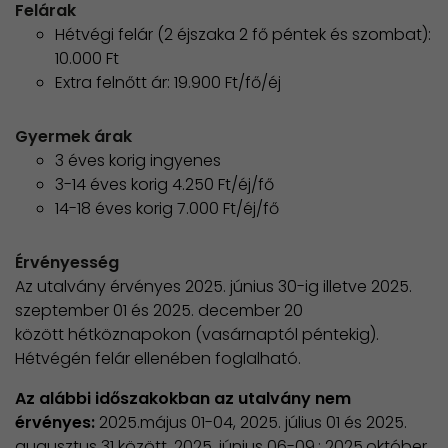
Felárak
Hétvégi felár (2 éjszaka 2 fő péntek és szombat):
10.000 Ft
Extra felnőtt ár: 19.900 Ft/fő/éj
Gyermek árak
3 éves korig ingyenes
3-14 éves korig 4.250 Ft/éj/fő
14-18 éves korig 7.000 Ft/éj/fő
Érvényesség
Az utalvány érvényes 2025. június 30-ig illetve 2025.
szeptember 01 és 2025. december 20
között hétköznapokon (vasárnaptól péntekig).
Hétvégén felár ellenében foglalható.
Az alábbi időszakokban az utalvány nem
érvényes:
2025.május 01-04, 2025. július 01 és 2025.
augusztus 31 között, 2025. június 06-09.; 2025.október