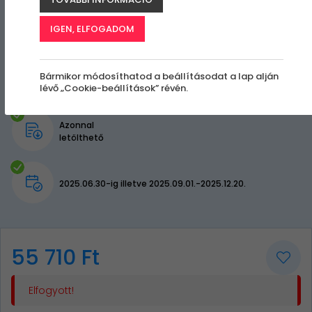
IGEN, ELFOGADOM
Bármikor módosíthatod a beállításodat a lap alján
lévő „Cookie-beállítások” révén.
Azonnal
letölthető
2025.06.30-ig illetve 2025.09.01.-2025.12.20.
55 710 Ft
Elfogyott!