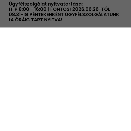
Ügyfélszolgálat nyitvatartása:
H-P 8:00 - 16:00 | FONTOS! 2026.06.26-TÓL
08.31-IG PÉNTEKENKÉNT ÜGYFÉLSZOLGÁLATUNK
14 ÓRÁIG TART NYITVA!
info@elmenyplaza.hu
+36 20 239 59 20
Élmények
Élmény kategóriák
Élmények alkalmakra
Összes élményünk
Ajándék ötletek
Új élményeink
Akciós élményeink