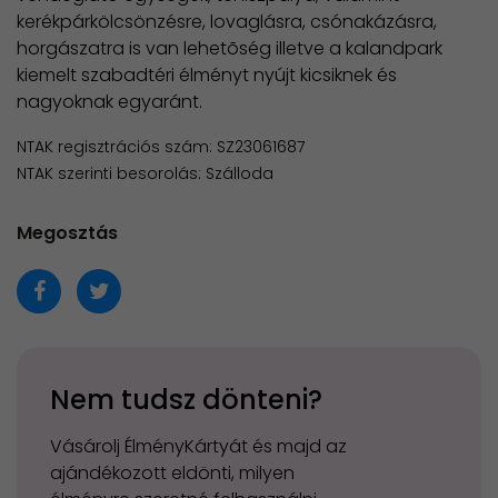
kerékpárkölcsönzésre, lovaglásra, csónakázásra,
horgászatra is van lehetõség illetve a kalandpark
kiemelt szabadtéri élményt nyújt kicsiknek és
nagyoknak egyaránt.
NTAK regisztrációs szám: SZ23061687
NTAK szerinti besorolás: Szálloda
Megosztás
Nem tudsz dönteni?
Vásárolj ÉlményKártyát és majd az
ajándékozott eldönti, milyen