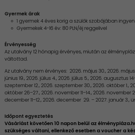
Gyermek árak
1 gyermek 4 éves korig a szülők szobájában ingye
Gyermekek 4-16 év: 80 PLN/éj reggelivel
Érvényesség
Az utalvány 12 hónapig érvényes, miután az élményplá
váltottad.
Az utalvány nem érvényes: 2026. május 30., 2026. május 31.
június 19., 2026. július 4., 2026. július 5., 2026. augusztus 
szeptember 12., 2026. szeptember 30., 2026. október 1., 20
október 26–27., 2026. november 11–14., 2026. november 
december 11–12., 2026. december 29. – 2027. január 3.,
Időpont egyeztetés
Vásárlást követően 10 napon belül az élménypláza.
szükséges váltani, ellenkező esetben a voucher a k