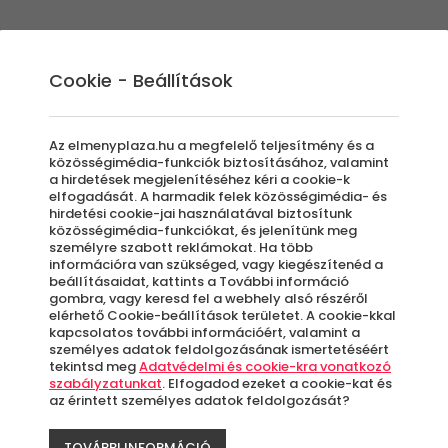
Élmények
Ajándék ötletek
Újdonságok
A
Cookie - Beállítások
Az elmenyplaza.hu a megfelelő teljesítmény és a
közösségimédia-funkciók biztosításához, valamint
a hirdetések megjelenítéséhez kéri a cookie-k
Hotel 
elfogadását. A harmadik felek közösségimédia- és
hirdetési cookie-jai használatával biztosítunk
-48%
közösségimédia-funkciókat, és jelenítünk meg
Külföld
személyre szabott reklámokat. Ha több
információra van szükséged, vagy kiegészítenéd a
beállításaidat, kattints a További információ
Krakkó
gombra, vagy keresd fel a webhely alsó részéről
elérhető Cookie-beállítások területet. A cookie-kkal
kapcsolatos további információért, valamint a
személyes adatok feldolgozásának ismertetéséért
Azo
tekintsd meg
Adatvédelmi és cookie-kra vonatkozó
letö
szabályzatunkat
. Elfogadod ezeket a cookie-kat és
az érintett személyes adatok feldolgozását?
TOVÁBBI INFORMÁCIÓ