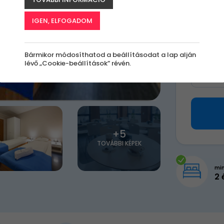
41 9
IGEN, ELFOGADOM
Válassz 
Bármikor módosíthatod a beállításodat a lap alján
lévő „Cookie-beállítások” révén.
Milye
+5
TOVÁBBI KÉPEK
mi
2 