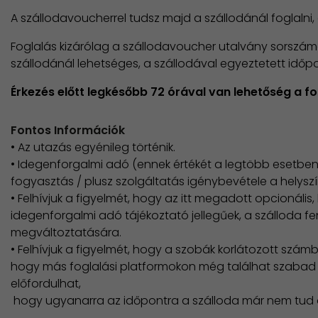
A szállodavoucherrel tudsz majd a szállodánál foglalni
Foglalás kizárólag a szállodavoucher utalvány sorszá
szállodánál lehetséges, a szállodával egyeztetett időpo
Érkezés előtt legkésőbb 72 órával van lehetőség a 
Fontos Információk
• Az utazás egyénileg történik.
• Idegenforgalmi adó (ennek értékét a legtöbb esetben k
fogyasztás / plusz szolgáltatás igénybevétele a helyszí
• Felhívjuk a figyelmét, hogy az itt megadott opcionális,
idegenforgalmi adó tájékoztató jellegűek, a szálloda fe
megváltoztatására.
• Felhívjuk a figyelmét, hogy a szobák korlátozott számb
hogy más foglalási platformokon még találhat szabad
előfordulhat,
​ hogy ugyanarra az időpontra a szálloda már nem tud a