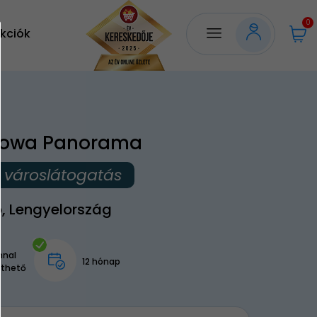
0
kciók
Nowa Panorama
i városlátogatás
, Lengyelország
nnal
12 hónap
lthető