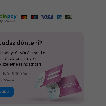
tudsz dönteni?
 ÉlményKártyát és majd az
zott eldönti, milyen
 szeretné felhasználni.
rtyák 5.000 és
Ft között
vább