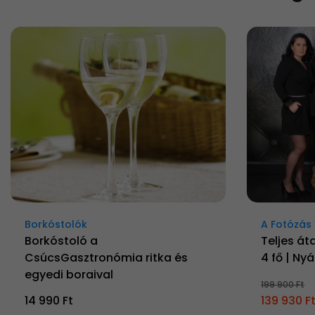
Borkóstolók
A Fotózás 
Borkóstoló a
Teljes át
CsúcsGasztronómia ritka és
4 fő | Ny
egyedi boraival
199 900 Ft
14 990 Ft
139 930 F