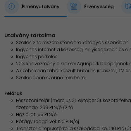
Élményutalvány
Érvényesség
Utalvány tartalma
Szállás 2 fő részére standard kétágyas szobában 
Ingyenes internet a közösségi helyiségekben és 
Ingyenes parkolás
20% kedvezmény a krakkói Aquapark belépőjének 
A szobákban fából készült bútorok, íróasztal, TV é
Szállodában szauna található
Felárak
Főszezoni felár (március 31-október 31. közötti fe
fizetendő: 269 PLN/éj/2 fő
Háziállat: 55 PLN/éj
Pótágy reggelivel: 120 PLN/éj
Transzfer a repülőtérről a szállodába: kb. 140 PLN/ú