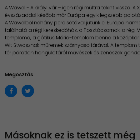
A Wawel - A királyi vár – igen régi múltra tekint vissza. A
évszázaddal később már Európa egyik legszebb palotáj
A Wawelből néhány perc sétával jutunk el Európa harmad
található a régi kereskedőház, a Posztócsarnok, a régi
temploma, a gótikus Mária-templom benne a középkor 
Wit Stwosznak műremek szárnyasoltárával. A templom to
tér páratlan hangulatáról művészek és zenészek gond
Megosztás
Másoknak ez is tetszett még