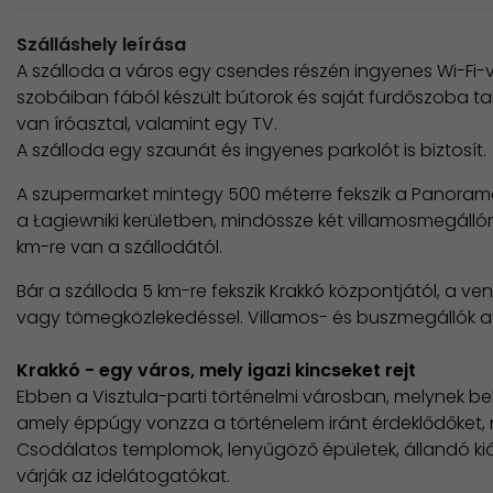
Szálláshely leírása
A szálloda a város egy csendes részén ingyenes Wi-Fi-v
szobáiban fából készült bútorok és saját fürdőszoba t
van íróasztal, valamint egy TV.
​A szálloda egy szaunát és ingyenes parkolót is biztosít.
A szupermarket mintegy 500 méterre fekszik a Panorama 
a Łagiewniki kerületben, mindössze két villamosmegálló
km-re van a szállodától.
Bár a szálloda 5 km-re fekszik Krakkó központjától, a
vagy tömegközlekedéssel. Villamos- és buszmegállók a s
Krakkó - egy város, mely igazi kincseket rejt
Ebben a Visztula-parti történelmi városban, melynek be
amely éppúgy vonzza a történelem iránt érdeklődőket, 
Csodálatos templomok, lenyűgöző épületek, állandó kiá
várják az idelátogatókat.