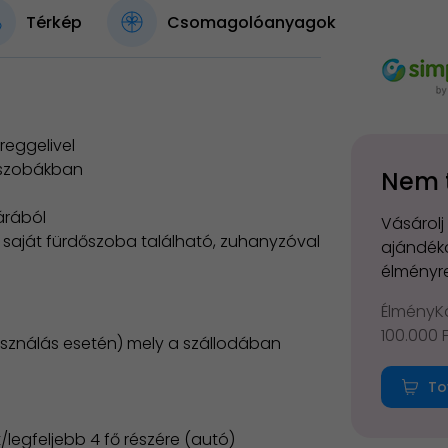
Térkép
Csomagolóanyagok
reggelivel
a szobákban
Nem 
árából
Vásárolj
s saját fürdőszoba található, zuhanyzóval
ajándéko
élményre
ÉlményKá
100.000 
lhasználás esetén) mely a szállodában
To
t/legfeljebb 4 fő részére (autó)