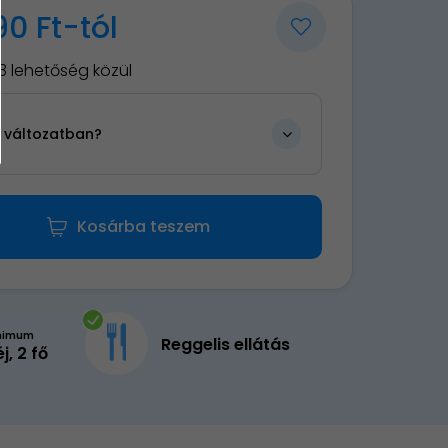
90 Ft-tól
3 lehetőség közül
n változatban?
Kosárba teszem
nimum
Reggelis ellátás
éj, 2 fő