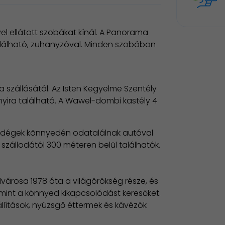
el ellátott szobákat kínál. A Panorama
alálható, zuhanyzóval. Minden szobában
szállásától. Az Isten Kegyelme Szentély
nyira található. A Wawel-dombi kastély 4
 vendégek könnyedén odatalálnak autóval
zállodától 300 méteren belül találhatók.
lvárosa 1978 óta a világörökség része, és
mint a könnyed kikapcsolódást keresőket.
llítások, nyüzsgő éttermek és kávézók