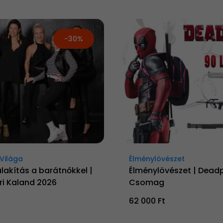
-30%
Világa
Élménylövészet
alakítás a barátnőkkel |
Élménylövészet | Dead
ári Kaland 2026
Csomag
62 000 Ft
t