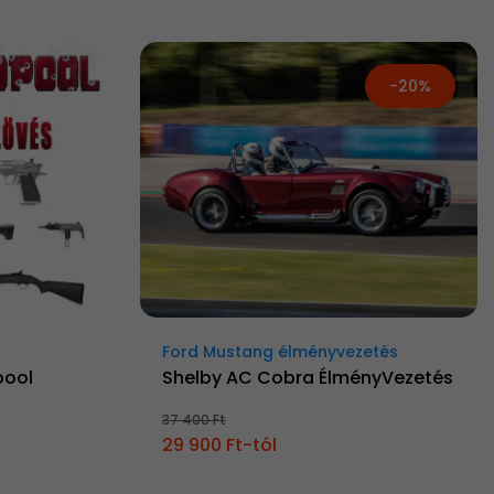
-20%
Ford Mustang élményvezetés
pool
Shelby AC Cobra ÉlményVezetés
37 400 Ft
29 900 Ft-tól