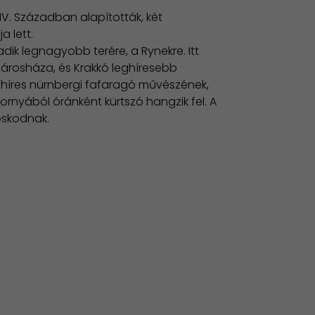
 XIV. Században alapították, két
a lett.
ik legnagyobb terére, a Rynekre. Itt
 Városháza, és Krakkó leghíresebb
híres nürnbergi fafaragó művészének,
rnyából óránként kürtszó hangzik fel. A
oskodnak.