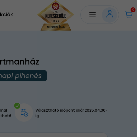
0
kciók
rtmanház
napi pihenés
nnal
Választható időpont akár 2025.04.30-
lthető
ig