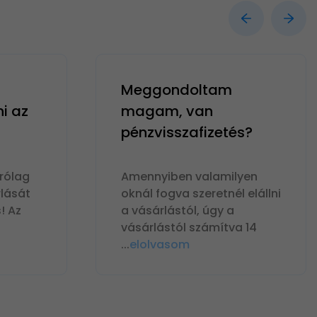
Meggondoltam
ni az
magam, van
pénzvisszafizetés?
rólag
Amennyiben valamilyen
lását
oknál fogva szeretnél elállni
! Az
a vásárlástól, úgy a
vásárlástól számítva 14
...
elolvasom