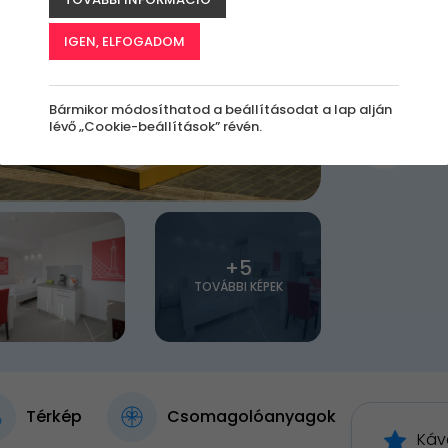
Jelen
IGEN, ELFOGADOM
Bármikor módosíthatod a beállításodat a lap alján
lévő „Cookie-beállítások” révén.
2 
+5
TOVÁBBI KÉPEK
Térkép
Csomagolóanyagok
Káv