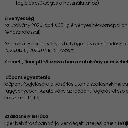
foglalás szükséges a használatához)
Érvényesség
Az utalvány 2025. április 30-ig érvényes hétköznapokon 
felhasználással)
Az utalvány nem érvényes hétvégén és a kizárt időszakokb
2025.01.05., 2025.04.18-21. között.
Kiemelt, ünnepi időszakokban az utalvány nem vehe
Időpont egyeztetés
Időpont foglalására a vásárlás után a szálláshelynél v
függvényében. Az utalvány az időpont foglalásról szóló
használható fel.
Szálláshely leírása
Eger belvárosában várja Vendégeit, a teljeskörűen felújí