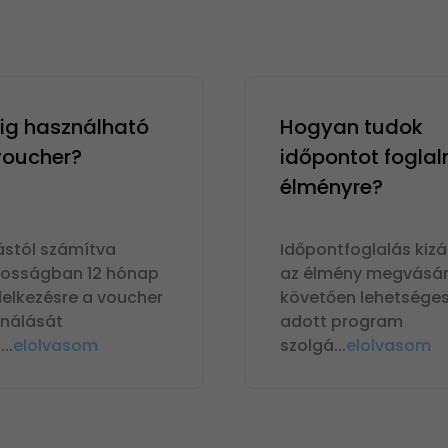
g használható
Hogyan tudok
 voucher?
időpontot foglal
élményre?
ástól számítva
Időpontfoglalás kizá
nosságban 12 hónap
az élmény megvásár
delkezésre a voucher
követően lehetséges
ználását
adott program
n
...
elolvasom
szolgá
...
elolvasom