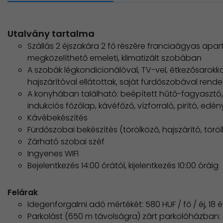
Utalvány tartalma
Szállás 2 éjszakára 2 fő részére franciaágyas apa
megközelíthető emeleti, klimatizált szobában
A szobák légkondicionálóval, TV-vel, étkezősarokkal
hajszárítóval ellátottak, saját fürdőszobával rend
A konyhában található: beépített hűtő-fagyasztó, 
indukciós főzőlap, kávéfőző, vízforraló, pirító, edén
Kávébekészítés
Fürdőszobai bekészítés (törölköző, hajszárító, törö
Zárható szobai széf
Ingyenes WIFI
Bejelentkezés 14:00 órától, kijelentkezés 10:00 óráig
Felárak
Idegenforgalmi adó mértékét: 580 HUF / fő / éj, 18 é
Parkolást (650 m távolságra) zárt parkolóházban: 2