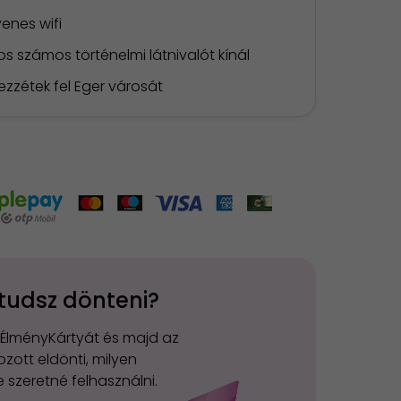
enes wifi
s számos történelmi látnivalót kínál
ezzétek fel Eger városát
tudsz dönteni?
 ÉlményKártyát és majd az
zott eldönti, milyen
 szeretné felhasználni.