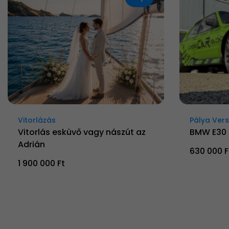
Vitorlázás
Pálya Ver
Vitorlás esküvő vagy nászút az
BMW E30 
Adrián
630 000 F
1 900 000 Ft