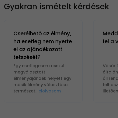
Gyakran ismételt kérdések
Cserélhető az élmény,
Meddi
ha esetleg nem nyerte
fel a
el az ajándékozott
tetszését?
Egy esetlegesen rosszul
Vásárl
megválasztott
általá
élményajándék helyett egy
áll ren
másik élmény választása
felhas
természet
...
elolvasom
illetőe