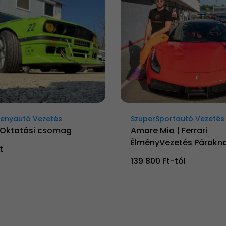
senyautó Vezetés
SzuperSportautó Vezetés
Oktatási csomag
Amore Mio | Ferrari
ÉlményVezetés Párokn
t
139 800 Ft-tól