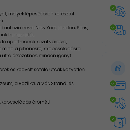
t, melyek lépcsősoron keresztül
k.
 fantázia nevei New York, London, Paris,
nok hangulatát.
edő apartmanok közül városra,
jt mind a pihenésre, kikapcsolódásra
 útra érkezőknek, minden igényt
orok és kedvelt sétáló utcák közvetlen
zeum, a Bazilika, a Vár, Strand-és
kikapcsolódás örömét!