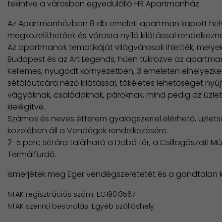
tekintve a városban egyedülálló HR Apartmanház.
Az Apartmanházban 8 db emeleti apartman kapott helye
megközelíthetőek és városra nyíló kilátással rendelkezne
Az apartmanok tematikáját világvárosok ihlették, melyek
Budapest és az Art Legends, hűen tükrözve az apartma
Kellemes, nyugodt környezetben, 3 emeleten elhelyezk
sétálóutcára néző kilátással, tökéletes lehetőséget nyú
vágyóknak, családoknak, pároknak, mind pedig az üzleti
kielégítve.
Számos és neves étterem gyalogszerrel elérhető, üzlets
közelében áll a Vendégek rendelkezésére.
2-5 perc sétára található a Dobó tér, a Csillagászati Mú
Termálfürdő.
Ismerjétek meg Eger vendégszeretetét és a gondtalan 
NTAK regisztrációs szám: EG19013567
NTAK szerinti besorolás: Egyéb szálláshely