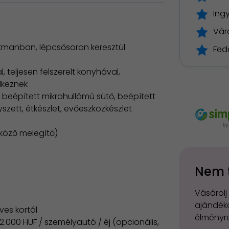
Ingy
Váro
rtmanban, lépcsősoron keresztül
Fed
, teljesen felszerelt konyhával,
elkeznek
beépített mikrohullámú sütő, beépített
yszett, étkészlet, evőeszközkészlet
lköző melegítő)
Nem 
Vásárolj
ajándéko
ves kortól
élményre
.000 HUF / személyautó / éj (opcionális,