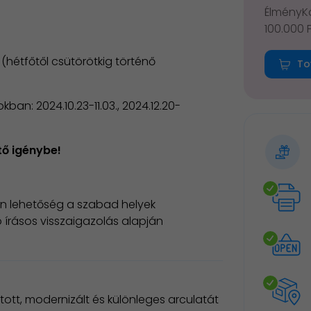
ÉlményKá
100.000 
(hétfőtől csütörötkig történő
To
an: 2024.10.23-11.03., 2024.12.20-
tő igénybe!
an lehetőség a szabad helyek
 írásos visszaigazolás alapján
tott, modernizált és különleges arculatát