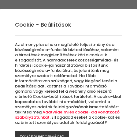
Élmények
Ajándék ötletek
Újdonságok
A
Cookie - Beállítások
Az elmenyplaza.hu a megfelelő teljesítmény és a
közösségimédia-funkciók biztosításához, valamint
a hirdetések megjelenítéséhez kéri a cookie-k
HR Apa
elfogadását. A harmadik felek közösségimédia- és
hirdetési cookie-jai használatával biztosítunk
közösségimédia-funkciókat, és jelenítünk meg
Hétköz
személyre szabott reklámokat. Ha több
információra van szükséged, vagy kiegészítenéd a
beállításaidat, kattints a További információ
Eger
gombra, vagy keresd fel a webhely alsó részéről
elérhető Cookie-beállítások területet. A cookie-kkal
kapcsolatos további információért, valamint a
személyes adatok feldolgozásának ismertetéséért
Azo
tekintsd meg
Adatvédelmi és cookie-kra vonatkozó
letö
szabályzatunkat
. Elfogadod ezeket a cookie-kat és
az érintett személyes adatok feldolgozását?
TOVÁBBI INFORMÁCIÓ