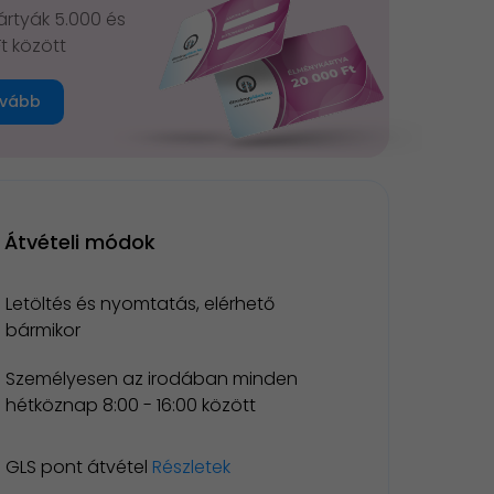
rtyák 5.000 és
Ft között
vább
Átvételi módok
Letöltés és nyomtatás, elérhető
bármikor
Személyesen az irodában minden
hétköznap 8:00 - 16:00 között
GLS pont átvétel
Részletek