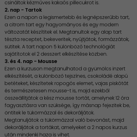
csináltok kézműves kakaós pillecukrot is.
2. nap - Tartok
Ezen a napon a legismertebb és legnépszerűbb tart,
a citrom tart egy hagyományos és egy modern
változatát készítitek el. Megtanultok egy alap tart
tészta receptet, bekeveritek, nyújtjátok, formázzátok,
sütitek. A tart napon 5 különböző technológiát
sajátítotok el 2 desszert elkészítése közben.
3. és 4. nap - Mousse
Ezen a kurzuson megtanulhatod a gyümölcs inzert
elkészítését, a különböző tejszínes, csokoládé alapú
betéteket, készítetek ropogós elemet, vajas piskótát
és természetesen mousse-t is, majd ezekből
összeállítjátok a kész mousse tortát, amelynek 12 óra
fagyasztásra van szüksége, így másnap fejezitek be,
öntitek le tükörmázzal és dekoráljátok.
Megtanuljátok a tükörmázzal való bevonást, majd
dekoráljátok a tortákat, amelyeket a 2 napos kurzus
után mindenki haza is vihet.​