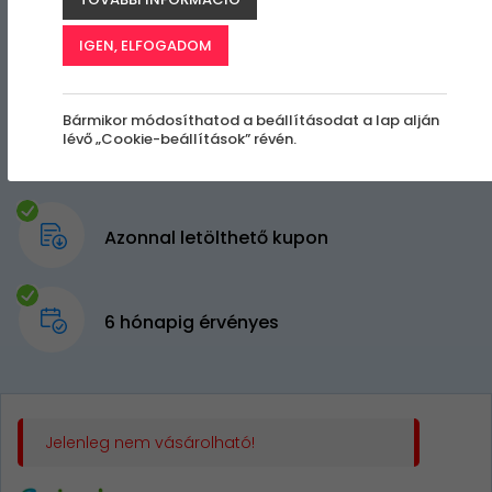
IGEN, ELFOGADOM
Bármikor módosíthatod a beállításodat a lap alján
lévő „Cookie-beállítások” révén.
Azonnal letölthető kupon
6 hónapig érvényes
Jelenleg nem vásárolható!