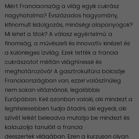
Miért Franciaország a világ egyik cukrász
nagyhatalma? Évszázados hagyomány,
kifinomult kidolgozás, minőségi alapanyogok?
Mi lehet a titok? A válasz egyértelmű: a
finomság, a művészeti és innovatív kinézet és
a különleges ízvilág. Ezek tették a francia
cukrászatot méltán világhíressé és
meghatározóvá! A gasztrokultúra bölcsője
Franciaországban van, ezzel valószínűleg
nem sokan vitáznának, legalábbis
Európában. Kell azonban valaki, aki mindezt a
leghitelesebben tudja átadni, aki egyedi, aki
szívét lelkét beleadva mutatja be mindezt és
kalauzolja tanulóit a francia
desszertek világában. Ezen a kurzuson olyan