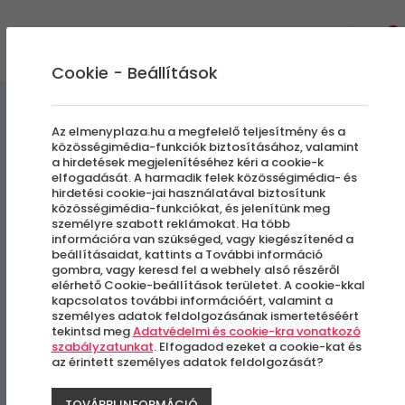
0
Cookie - Beállítások
Főzőtanfolyamok
Gasztronómiai Kalandok
Az elmenyplaza.hu a megfelelő teljesítmény és a
közösségimédia-funkciók biztosításához, valamint
a hirdetések megjelenítéséhez kéri a cookie-k
Kalandozások a Francia
elfogadását. A harmadik felek közösségimédia- és
hirdetési cookie-jai használatával biztosítunk
Cukrászatban
közösségimédia-funkciókat, és jelenítünk meg
személyre szabott reklámokat. Ha több
információra van szükséged, vagy kiegészítenéd a
beállításaidat, kattints a További információ
Budapest, IX. kerület
gombra, vagy keresd fel a webhely alsó részéről
elérhető Cookie-beállítások területet. A cookie-kkal
kapcsolatos további információért, valamint a
személyes adatok feldolgozásának ismertetéséért
tekintsd meg
Adatvédelmi és cookie-kra vonatkozó
szabályzatunkat
. Elfogadod ezeket a cookie-kat és
az érintett személyes adatok feldolgozását?
TOVÁBBI INFORMÁCIÓ