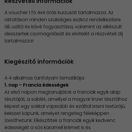
Részvételi információk
A voucher 1 fő 4x4 órás kurzusát tartalmazza. Az
oktatáson minden szükséges eszköz rendelkezésre
áll, üdítő és kávé fogyasztása, valamint az elkészült
desszertek csomagolását és elvitelét a részvételi díj
tartalmazza!
Kiegészítő információk
A 4 alkalmas tanfolyam tematikája:
1. nap - Francia édességek
Az első napon megtanuljátok a franciák egyik alap
tésztáját, a sablét, amellyel a magyar linzer tésztához
képest egy sokkal vajasabb és ezáltal isteni textúrájú
kekszet kapunk, amelyet rengeteg féleképpen
ízesíthetünk. Elkészítitek a franciák egyik kedvenc
édességét a sós karamell krémet is és