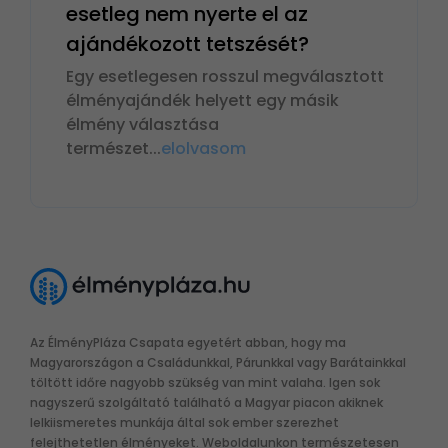
esetleg nem nyerte el az
ajándékozott tetszését?
Egy esetlegesen rosszul megválasztott
élményajándék helyett egy másik
élmény választása
természet
...
elolvasom
Az ÉlményPláza Csapata egyetért abban, hogy ma
Magyarországon a Családunkkal, Párunkkal vagy Barátainkkal
töltött időre nagyobb szükség van mint valaha. Igen sok
nagyszerű szolgáltató található a Magyar piacon akiknek
lelkiismeretes munkája által sok ember szerezhet
felejthetetlen élményeket. Weboldalunkon természetesen