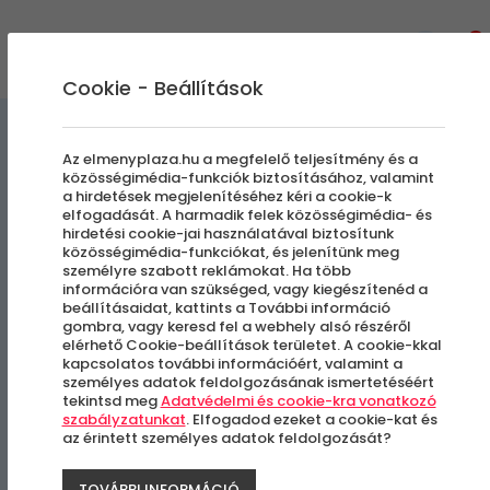
0
Cookie - Beállítások
Szabadulószobák
Az elmenyplaza.hu a megfelelő teljesítmény és a
közösségimédia-funkciók biztosításához, valamint
a hirdetések megjelenítéséhez kéri a cookie-k
Kalóz-öböl
elfogadását. A harmadik felek közösségimédia- és
hirdetési cookie-jai használatával biztosítunk
közösségimédia-funkciókat, és jelenítünk meg
személyre szabott reklámokat. Ha több
Budapest, V. kerület
információra van szükséged, vagy kiegészítenéd a
beállításaidat, kattints a További információ
gombra, vagy keresd fel a webhely alsó részéről
elérhető Cookie-beállítások területet. A cookie-kkal
kapcsolatos további információért, valamint a
személyes adatok feldolgozásának ismertetéséért
tekintsd meg
Adatvédelmi és cookie-kra vonatkozó
szabályzatunkat
. Elfogadod ezeket a cookie-kat és
az érintett személyes adatok feldolgozását?
TOVÁBBI INFORMÁCIÓ