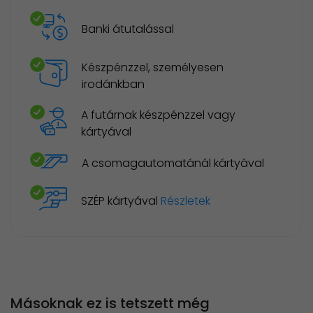
Banki átutalással
Készpénzzel, személyesen
irodánkban
A futárnak készpénzzel vagy
kártyával
A csomagautomatánál kártyával
SZÉP kártyával
Részletek
Másoknak ez is tetszett még