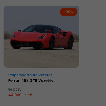
-20%
SzuperSportautó Vezetés
Ferrari 488 GTB Vezetés
56 100 Ft
44 900 Ft-tól