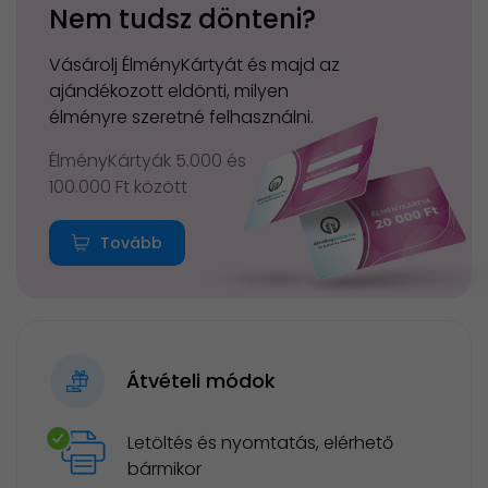
Nem tudsz dönteni?
Vásárolj ÉlményKártyát és majd az
ajándékozott eldönti, milyen
élményre szeretné felhasználni.
ÉlményKártyák 5.000 és
100.000 Ft között
Tovább
Átvételi módok
Letöltés és nyomtatás, elérhető
bármikor