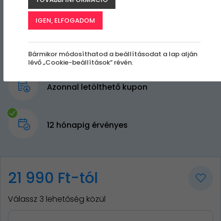
IGEN, ELFOGADOM
Bármikor módosíthatod a beállításodat a lap alján
lévő „Cookie-beállítások” révén.
Azonnal letölthető kupon
12 hónapig érvényes
21 990 Ft-tól
Válassz 3 lehetőség közül