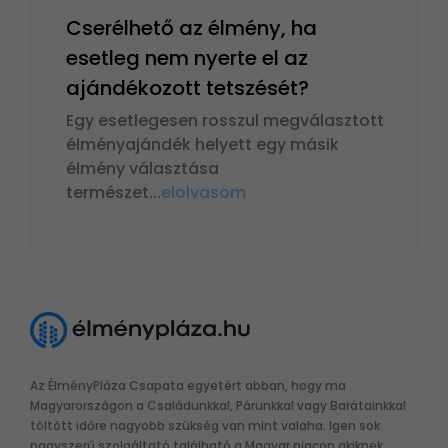
Cserélhető az élmény, ha
esetleg nem nyerte el az
ajándékozott tetszését?
Egy esetlegesen rosszul megválasztott
élményajándék helyett egy másik
élmény választása
természet
...
elolvasom
Az ÉlményPláza Csapata egyetért abban, hogy ma
Magyarországon a Családunkkal, Párunkkal vagy Barátainkkal
töltött időre nagyobb szükség van mint valaha. Igen sok
nagyszerű szolgáltató található a Magyar piacon akiknek