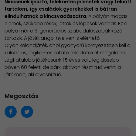
Nincsenek ijesztő, félelmetes jelenetek vagy felnőtt
tartalom, így családok gyerekekkel is bátran
elindulhatnak a kincsvadászatra
. A pályán magas
elemek, szűkebb rések, létrák és lépcsők vannak. Ez a
pálya már a 3. generációs szabadulószobák közé
tartozik. A játék angol nyelven is elérhető.
Olyan kalandjáték, ahol gyönyörű környezetben kell a
kalandos, logikai- és kutató feladatokat megoldani.
Legfiatalabb játékosunk 1,5 éves volt, legidősebb
bőven 60 felett, de bárki aktívan részt tud venni a
játékban, aki olvasni tud.
Megosztás