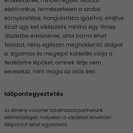
érzékelőknek, minden egyes feladat
elektronikus, természetesen a szoba
környezetébe, hangulatába igazítva, elrejtve.
Kicsit úgy kell elképzelni, mintha egy filmes
díszletbe érkeznének, ahol bármi lehet
feladat, néha egészen meghökkentő dolgok
is. Izgalmas és meglepő küldetés várja a
fedélzetre lépőket, aminek tétje nem
kevesebb, mint maga az örök élet.
Időpontegyeztetés
Az élmény voucher tatalmazza partnerünk
elérhetőségeit, melyeken a vásárlást követően
időpontot lehet egyeztetni.