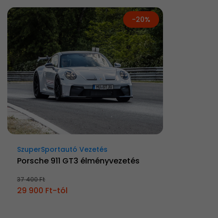
-20%
SzuperSportautó Vezetés
Porsche 911 GT3 élményvezetés
37 400 Ft
29 900 Ft-tól