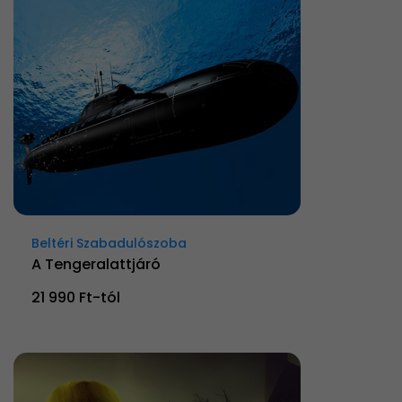
Beltéri Szabadulószoba
A Tengeralattjáró
21 990 Ft-tól