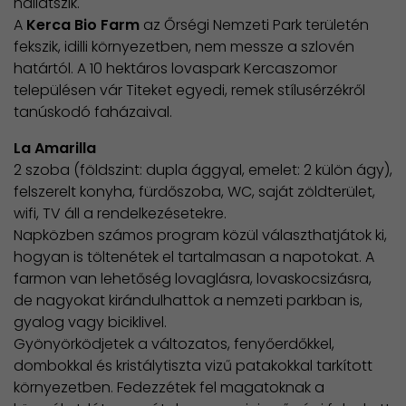
hallatszik.
A
Kerca Bio Farm
az Őrségi Nemzeti Park területén
fekszik, idilli környezetben, nem messze a szlovén
határtól. A 10 hektáros lovaspark Kercaszomor
településen vár Titeket egyedi, remek stílusérzékről
tanúskodó faházaival.
La Amarilla
2 szoba (földszint: dupla ággyal, emelet: 2 külön ágy),
felszerelt konyha, fürdőszoba, WC, saját zöldterület,
wifi, TV áll a rendelkezésetekre.
Napközben számos program közül választhatjátok ki,
hogyan is töltenétek el tartalmasan a napotokat. A
farmon van lehetőség lovaglásra, lovaskocsizásra,
de nagyokat kirándulhattok a nemzeti parkban is,
gyalog vagy biciklivel.
Gyönyörködjetek a változatos, fenyőerdőkkel,
dombokkal és kristálytiszta vizű patakokkal tarkított
környezetben. Fedezzétek fel magatoknak a