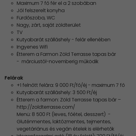
Maximum 7 fő fér el a 2 szobában
Jól felszerelt konyha
Fürdőszoba, WC
Nagy, zárt, saját zöldterület
TV
Kutyabarát szálláshely - felár ellenében
Ingyenes Wifi
Étterem a Farmon Zöld Terrasse tapas bár
- márciustól-novemberig működik
Felárak
+1 felnőtt felára: 9 000 Ft/fő/éj - maximum 7 fő
Kutyabarát szálláshely: 3 500 Ft/éj
Étterem a farmon: Zöld Terrasse tapas bár –
http://zoldterrasse.com/
Menü: 8 500 Ft (leves, főétel, desszert) -
Gluténmentes, laktózmentes, tejmentes,
vegetáriánus és vegán ételek is elérhetők