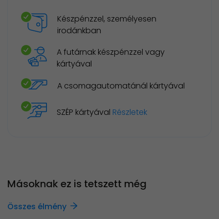
Készpénzzel, személyesen
irodánkban
A futárnak készpénzzel vagy
kártyával
A csomagautomatánál kártyával
SZÉP kártyával
Részletek
Másoknak ez is tetszett még
Összes élmény