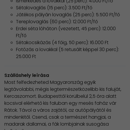
Ismerkedés a lovakkal (25 perc): 4.000 Ft/fő
Sétalovaglás (15 perc): 3.500 Ft/fő
Játékos pályán lovaglás (25 perc): 5.500 Ft/fő
Tereplovaglás (60 perc): 12.000 Ft/fő
Erdei séta lóháton (vezetett, 45 perc): 12.000
Ft/fő
Sétakocsikázás (4 főig, 50 perc): 16.000 Ft
Fotózás a lovakkal (5 retusált képpel 30 perc):
25.000 Ft
Szálláshely leírása
Most felfedezheted Magyarország egyik
legtávolabbi, mégis legtermészetközelibb kis faluját,
Kercaszomort. Budapesttől körülbelül 2,5 óra alatt
kocsival elérhető kis faluban egy mesés faház vár
Rátok. Távol a város zajától, az autópályától és
mindenkitől. Csend, csak a természet hangjai, a
madarak dallamai, a fák lombjainak susogása