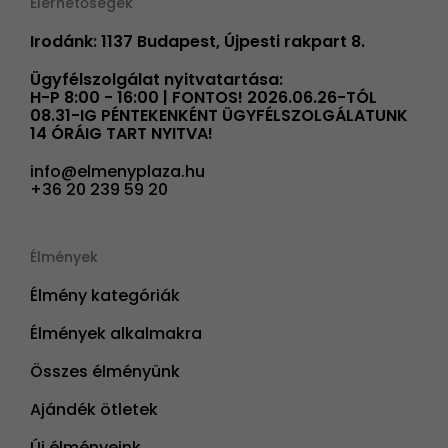
Elérhetőségek
Irodánk: 1137 Budapest, Újpesti rakpart 8.
Ügyfélszolgálat nyitvatartása:
H-P 8:00 - 16:00 | FONTOS! 2026.06.26-TÓL
08.31-IG PÉNTEKENKÉNT ÜGYFÉLSZOLGÁLATUNK
14 ÓRÁIG TART NYITVA!
info@elmenyplaza.hu
+36 20 239 59 20
Élmények
Élmény kategóriák
Élmények alkalmakra
Összes élményünk
Ajándék ötletek
Új élményeink