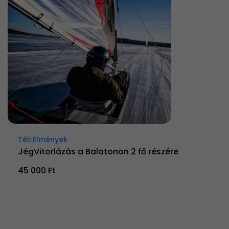
Téli Élmények
JégVitorlázás a Balatonon 2 fő részére
45 000 Ft