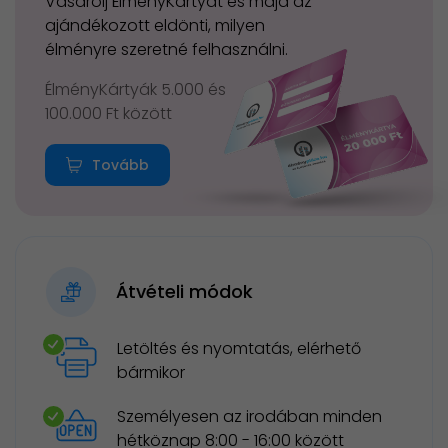
Vásárolj ÉlményKártyát és majd az
ajándékozott eldönti, milyen
élményre szeretné felhasználni.
ÉlményKártyák 5.000 és
100.000 Ft között
Tovább
Átvételi módok
Letöltés és nyomtatás, elérhető
bármikor
Személyesen az irodában minden
hétköznap 8:00 - 16:00 között