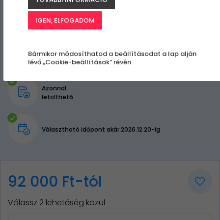
IGEN, ELFOGADOM
Bármikor módosíthatod a beállításodat a lap alján
lévő „Cookie-beállítások” révén.
Azonnal
letölthető
Választható időpont akár 2026.12.20-ig
92 000 Ft-tól
Válassz 2 lehetőség közül