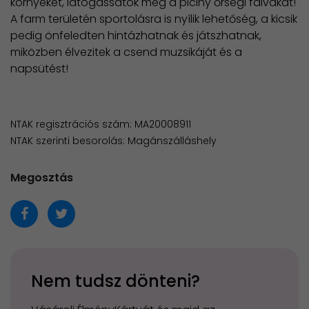
környéket, látogassátok meg a piciny őrségi falvakat!
A farm területén sportolásra is nyílik lehetőség, a kicsik
pedig önfeledten hintázhatnak és játszhatnak,
miközben élvezitek a csend muzsikáját és a
napsütést!
NTAK regisztrációs szám: MA20008911
NTAK szerinti besorolás: Magánszálláshely
Megosztás
Nem tudsz dönteni?