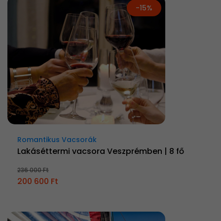
-15%
Romantikus Vacsorák
Lakáséttermi vacsora Veszprémben | 8 fő
236 000 Ft
200 600 Ft