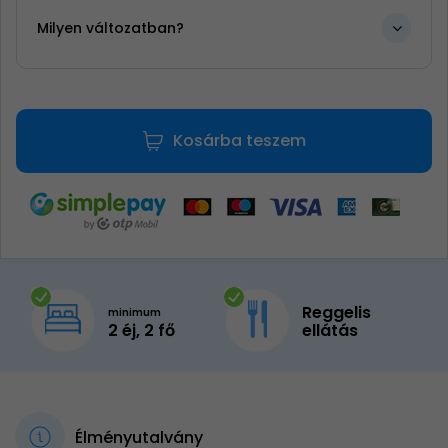
Milyen változatban?
Kosárba teszem
Reggelis
minimum
2 éj, 2 fő
ellátás
Élményutalvány