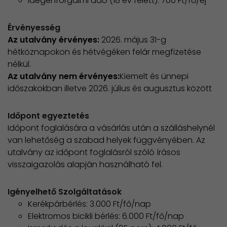
Idegenforgalmi adó (18 év felett): 700 Ft/fő/éj
Érvényesség
Az utalvány érvényes:
2026. május 31-g
hétköznapokon és hétvégéken felár megfizetése
nélkül.
Az utalvány nem érvényes:
Kiemelt és ünnepi
időszakokban illetve 2026. július és augusztus között
Időpont egyeztetés
Időpont foglalására a vásárlás után a szálláshelynél
van lehetőség a szabad helyek függvényében. Az
utalvány az időpont foglalásról szóló írásos
visszaigazolás alapján használható fel.
Igényelhető Szolgáltatások
Kerékpárbérlés: 3.000 Ft/fő/nap
Elektromos bicikli bérlés: 6.000 Ft/fő/nap