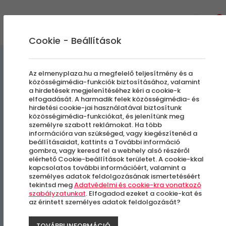
0
Cookie - Beállítások
Szállás és Wellness
Az elmenyplaza.hu a megfelelő teljesítmény és a
közösségimédia-funkciók biztosításához, valamint
a hirdetések megjelenítéséhez kéri a cookie-k
La Amarilla
elfogadását. A harmadik felek közösségimédia- és
hirdetési cookie-jai használatával biztosítunk
közösségimédia-funkciókat, és jelenítünk meg
Természetközeli pihenés
személyre szabott reklámokat. Ha több
információra van szükséged, vagy kiegészítenéd a
beállításaidat, kattints a További információ
Kercaszomor
gombra, vagy keresd fel a webhely alsó részéről
elérhető Cookie-beállítások területet. A cookie-kkal
kapcsolatos további információért, valamint a
személyes adatok feldolgozásának ismertetéséért
tekintsd meg
Adatvédelmi és cookie-kra vonatkozó
szabályzatunkat
. Elfogadod ezeket a cookie-kat és
az érintett személyes adatok feldolgozását?
TOVÁBBI INFORMÁCIÓ