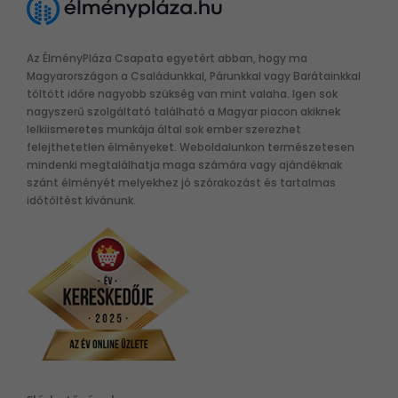
Az ÉlményPláza Csapata egyetért abban, hogy ma
Magyarországon a Családunkkal, Párunkkal vagy Barátainkkal
töltött időre nagyobb szükség van mint valaha. Igen sok
nagyszerű szolgáltató található a Magyar piacon akiknek
lelkiismeretes munkája által sok ember szerezhet
felejthetetlen élményeket. Weboldalunkon természetesen
mindenki megtalálhatja maga számára vagy ajándéknak
szánt élményét melyekhez jó szórakozást és tartalmas
időtöltést kívánunk.