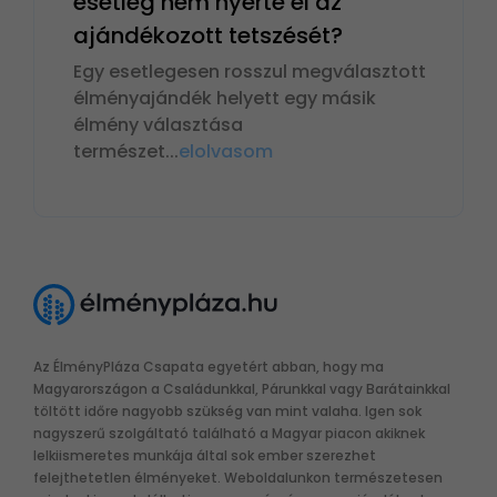
esetleg nem nyerte el az
ajándékozott tetszését?
Egy esetlegesen rosszul megválasztott
élményajándék helyett egy másik
élmény választása
természet
...
elolvasom
Az ÉlményPláza Csapata egyetért abban, hogy ma
Magyarországon a Családunkkal, Párunkkal vagy Barátainkkal
töltött időre nagyobb szükség van mint valaha. Igen sok
nagyszerű szolgáltató található a Magyar piacon akiknek
lelkiismeretes munkája által sok ember szerezhet
felejthetetlen élményeket. Weboldalunkon természetesen