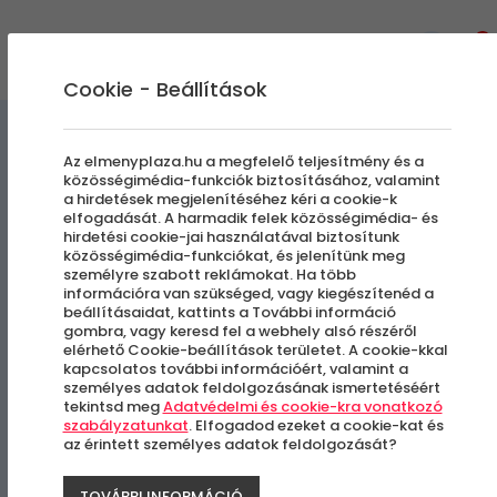
0
Cookie - Beállítások
Gasztronómiai Kalandok
Az elmenyplaza.hu a megfelelő teljesítmény és a
közösségimédia-funkciók biztosításához, valamint
a hirdetések megjelenítéséhez kéri a cookie-k
Macaron készítő workshop
elfogadását. A harmadik felek közösségimédia- és
hirdetési cookie-jai használatával biztosítunk
közösségimédia-funkciókat, és jelenítünk meg
személyre szabott reklámokat. Ha több
Budapest, VI. kerület
információra van szükséged, vagy kiegészítenéd a
beállításaidat, kattints a További információ
gombra, vagy keresd fel a webhely alsó részéről
elérhető Cookie-beállítások területet. A cookie-kkal
kapcsolatos további információért, valamint a
személyes adatok feldolgozásának ismertetéséért
tekintsd meg
Adatvédelmi és cookie-kra vonatkozó
szabályzatunkat
. Elfogadod ezeket a cookie-kat és
az érintett személyes adatok feldolgozását?
TOVÁBBI INFORMÁCIÓ