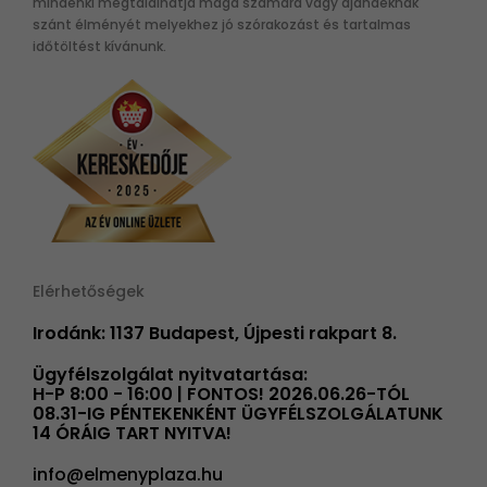
mindenki megtalálhatja maga számára vagy ajándéknak
szánt élményét melyekhez jó szórakozást és tartalmas
időtöltést kívánunk.
Elérhetőségek
Irodánk: 1137 Budapest, Újpesti rakpart 8.
Ügyfélszolgálat nyitvatartása:
H-P 8:00 - 16:00 | FONTOS! 2026.06.26-TÓL
08.31-IG PÉNTEKENKÉNT ÜGYFÉLSZOLGÁLATUNK
14 ÓRÁIG TART NYITVA!
info@elmenyplaza.hu