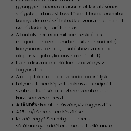
gyöngyszemébe, a macaronok készítésének
világába, a kurzust követően otthon is bármikor
könnyedén elkészítheted kedvenc macaronod
családodnak, barátaidnak
A tanfolyamra semmit sem szükséges
magaddal hoznod, mi biztosítunk mindent (
konyhai eszközöket, a sütéshez szükséges
alapanyagokat, kötény használatot)
Ezen a kurzuson korlátlan az ásványvíz
fogyasztás
A recepteket rendelkezésedre bocsátjuk
Folyamatosan képzett cukrászunk adja át
szakmai tudását miközben szórakoztató
kurzuson veszel részt
AJÁNDÉK:
korlátlan ásványvíz fogyasztás
A 15 db/fő macaron készítése
Kezdő vagy? Semmi gond, mert a
sütőtanfolyam időtartama alatt ellátunk a