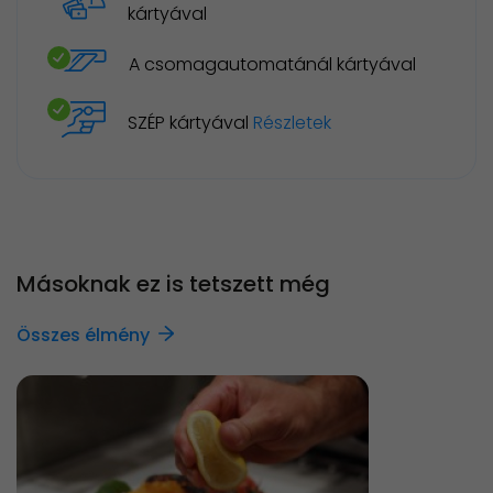
kártyával
A csomagautomatánál kártyával
SZÉP kártyával
Részletek
Másoknak ez is tetszett még
Összes élmény