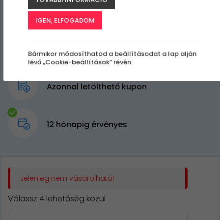
IGEN, ELFOGADOM
Bármikor módosíthatod a beállításodat a lap alján
lévő „Cookie-beállítások” révén.
Azonnal letölthető kupon
12 hónapig érvényes
Jelenleg nem vásárolható!
Válassz 4 lehetőség közül