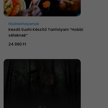
Főzőtanfolyamok
Kezdő Sushi Készítő Tanfolyam “Hobbi
séfeknek”
24 990 Ft