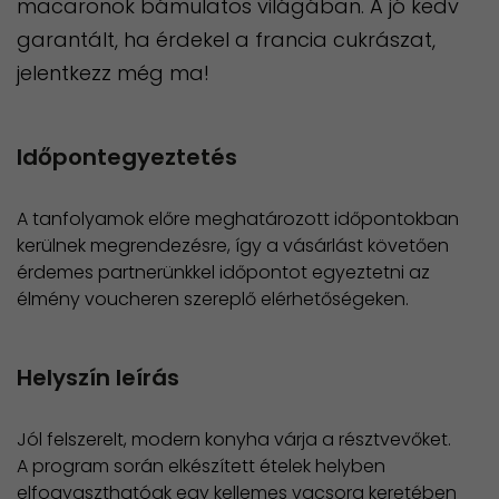
macaronok bámulatos világában. A jó kedv
garantált, ha érdekel a francia cukrászat,
jelentkezz még ma!
Időpontegyeztetés
A tanfolyamok előre meghatározott időpontokban
kerülnek megrendezésre, így a vásárlást követően
érdemes partnerünkkel időpontot egyeztetni az
élmény voucheren szereplő elérhetőségeken.
Helyszín leírás
Jól felszerelt, modern konyha várja a résztvevőket.
A program során elkészített ételek helyben
elfogyaszthatóak egy kellemes vacsora keretében