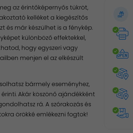
eg az érintőképernyős tükröt,
koztató kelléket a kiegészítős
ózt és már készülhet is a fénykép.
nyképet különböző effektekkel,
zthatod, hogy egyszeri vagy
ilben menjen el az elkészült
zsolhatsz bármely eseményhez,
érinti. Akár köszönő ajándékként
ondolhatsz rá. A szórakozás és
atokra örökké emlékezni fogtok!