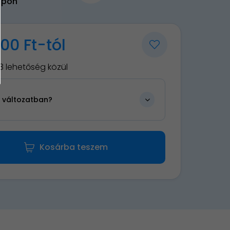
upon
000 Ft-tól
3 lehetőség közül
n változatban?
Kosárba teszem