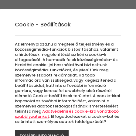
Élmények
Ajándék ötletek
Újdonságok
A
Cookie - Beállítások
Az elmenyplaza.hu a megfelelő teljesítmény és a
közösségimédia-funkciók biztosításához, valamint
a hirdetések megjelenítéséhez kéri a cookie-k
Mag
elfogadását. A harmadik felek közösségimédia- és
hirdetési cookie-jai használatával biztosítunk
közösségimédia-funkciókat, és jelenítünk meg
személyre szabott reklámokat. Ha több
sel
információra van szükséged, vagy kiegészítenéd a
beállításaidat, kattints a További információ
gombra, vagy keresd fel a webhely alsó részéről
elérhető Cookie-beállítások területet. A cookie-kkal
kapcsolatos további információért, valamint a
O
személyes adatok feldolgozásának ismertetéséért
tekintsd meg
Adatvédelmi és cookie-kra vonatkozó
szabályzatunkat
. Elfogadod ezeket a cookie-kat és
az érintett személyes adatok feldolgozását?
A
le
TOVÁBBI INFORMÁCIÓ