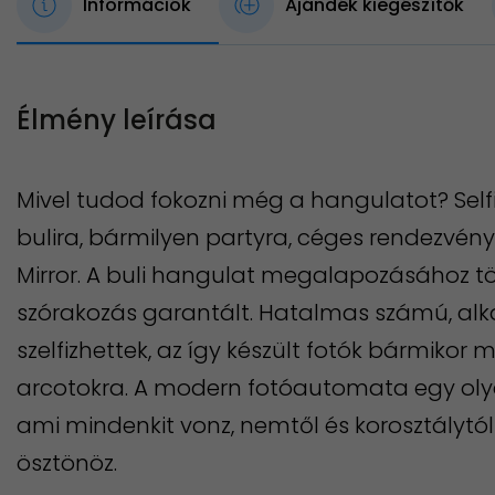
Információk
Ajándék kiegészítők
Élmény leírása
Mivel tudod fokozni még a hangulatot? Selfie
bulira, bármilyen partyra, céges rendezvén
Mirror. A buli hangulat megalapozásához tök
szórakozás garantált. Hatalmas számú, alka
szelfizhettek, az így készült fotók bármikor
arcotokra. A modern fotóautomata egy olya
ami mindenkit vonz, nemtől és korosztálytól
ösztönöz.