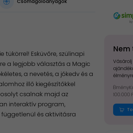
Csomagolóanyagok
Nem 
 tükörrel! Esküvőre, szülinapi
Vásárolj
yre a legjobb választás a Magic
ajándéko
életes, a nevetés, a jókedv és a
élményre
lomhoz illő kiegészítőkkel
ÉlményKá
 mosolyt csalnak majd az
100.000 
n interaktív program,
To
 függetlenül és aktivitásra