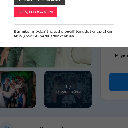
k
IGEN, ELFOGADOM
110 
Bármikor módosíthatod a beállításodat a lap alján
lévő „Cookie-beállítások” révén.
Válassz 
Milye
+7
TOVÁBBI KÉPEK