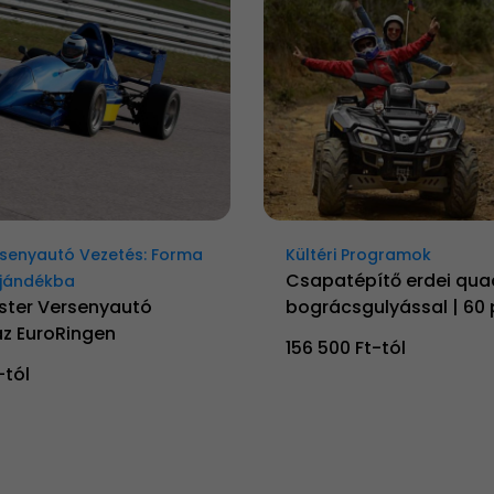
senyautó Vezetés: Forma
Kültéri Programok
Csapatépítő erdei qua
ajándékba
ster Versenyautó
bográcsgulyással | 60 
az EuroRingen
156 500 Ft-tól
-tól