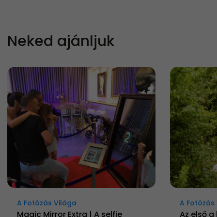
Neked ajánljuk
A Fotózás Világa
A Fotózás 
Magic Mirror Extra | A selfie
Az első a