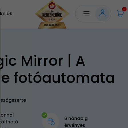
0
kciók
ic Mirror | A
fie fotóautomata
rszágszerte
zonnal
6 hónapig
tölthető
érvényes