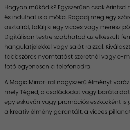
Hogyan működik? Egyszerűen csak érintsd m
és indulhat is a móka. Ragadj meg egy szóra
asztalról, találj ki egy vicces vagy merész p
Digitálisan testre szabhatod az elkészült fé
hangulatjelekkel vagy saját rajzzal. Kiválas
többszörös nyomtatást szeretnél vagy e-ma
fotó egyenesen a telefonodra.
A Magic Mirror-ral nagyszerű élményt vará
mely Téged, a családodat vagy barátaidat 
egy esküvőn vagy promóciós eszközként is g
a kreatív élmény garantált, a vicces pillan