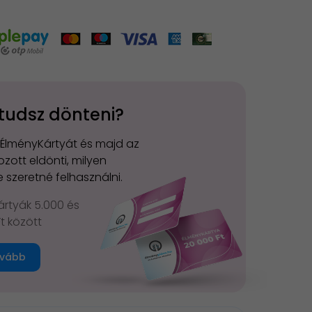
tudsz dönteni?
 ÉlményKártyát és majd az
zott eldönti, milyen
 szeretné felhasználni.
rtyák 5.000 és
Ft között
vább