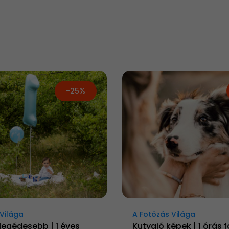
-25%
Világa
A Fotózás Világa
 legédesebb | 1 éves
Kutyajó képek | 1 órás 