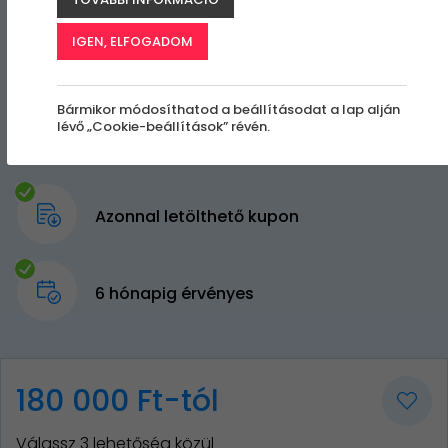
IGEN, ELFOGADOM
Bármikor módosíthatod a beállításodat a lap alján
lévő „Cookie-beállítások” révén.
Azonnal letölthető kupon
6 hónapig érvényes
180 000 Ft-tól
Válassz 3 lehetőség közül