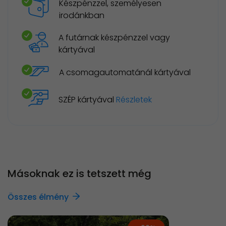
Készpénzzel, személyesen
irodánkban
A futárnak készpénzzel vagy
kártyával
A csomagautomatánál kártyával
SZÉP kártyával
Részletek
Másoknak ez is tetszett még
Összes élmény