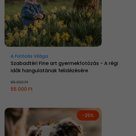
A Fotózás Világa
Szabadtéri Fine art gyermekfotózás - A régi
idők hangulatának felidézésére
65 000 Ft
55 000 Ft
-25%