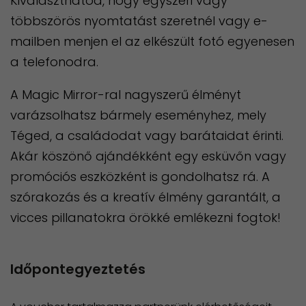
Kiválaszthatod, hogy egyszeri vagy
többszörös nyomtatást szeretnél vagy e-
mailben menjen el az elkészült fotó egyenesen
a telefonodra.
A Magic Mirror-ral nagyszerű élményt
varázsolhatsz bármely eseményhez, mely
Téged, a családodat vagy barátaidat érinti.
Akár köszönő ajándékként egy esküvőn vagy
promóciós eszközként is gondolhatsz rá. A
szórakozás és a kreatív élmény garantált, a
vicces pillanatokra örökké emlékezni fogtok!
Időpontegyeztetés