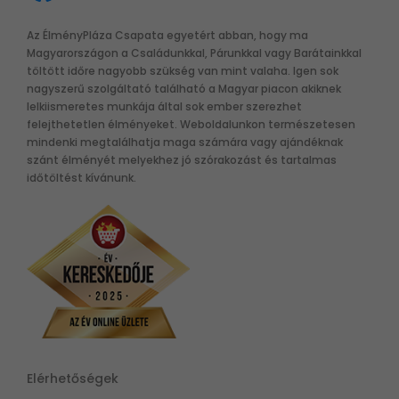
Az ÉlményPláza Csapata egyetért abban, hogy ma
Magyarországon a Családunkkal, Párunkkal vagy Barátainkkal
töltött időre nagyobb szükség van mint valaha. Igen sok
nagyszerű szolgáltató található a Magyar piacon akiknek
lelkiismeretes munkája által sok ember szerezhet
felejthetetlen élményeket. Weboldalunkon természetesen
mindenki megtalálhatja maga számára vagy ajándéknak
szánt élményét melyekhez jó szórakozást és tartalmas
időtöltést kívánunk.
Elérhetőségek