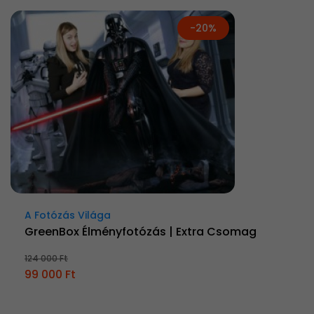
-20%
A Fotózás Világa
GreenBox Élményfotózás | Extra Csomag
124 000 Ft
99 000 Ft