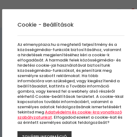
0
Cookie - Beállítások
Egyedi Élmények
Az elmenyplaza.hu a megfelelő teljesítmény és a
közösségimédia-funkciók biztosításához, valamint
a hirdetések megjelenítéséhez kéri a cookie-k
Magic Mirror Extra | A selfie
elfogadását. A harmadik felek közösségimédia- és
hirdetési cookie-jai használatával biztosítunk
fotóautomata
közösségimédia-funkciókat, és jelenítünk meg
személyre szabott reklámokat. Ha több
információra van szükséged, vagy kiegészítenéd a
beállításaidat, kattints a További információ
Országszerte
gombra, vagy keresd fel a webhely alsó részéről
elérhető Cookie-beállítások területet. A cookie-kkal
kapcsolatos további információért, valamint a
személyes adatok feldolgozásának ismertetéséért
tekintsd meg
Adatvédelmi és cookie-kra vonatkozó
szabályzatunkat
. Elfogadod ezeket a cookie-kat és
az érintett személyes adatok feldolgozását?
TOVÁBBI INFORMÁCIÓ