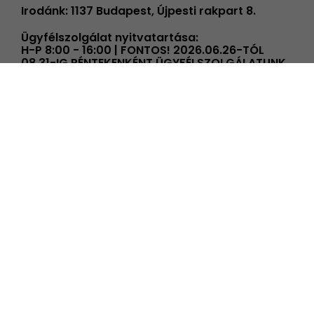
Irodánk: 1137 Budapest, Újpesti rakpart 8.
Ügyfélszolgálat nyitvatartása:
H-P 8:00 - 16:00 | FONTOS! 2026.06.26-TÓL
08.31-IG PÉNTEKENKÉNT ÜGYFÉLSZOLGÁLATUNK
14 ÓRÁIG TART NYITVA!
info@elmenyplaza.hu
+36 20 239 59 20
Élmények
Élmény kategóriák
Élmények alkalmakra
Összes élményünk
Ajándék ötletek
Új élményeink