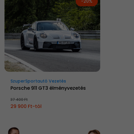
-20%
SzuperSportautó Vezetés
Porsche 911 GT3 élményvezetés
37 400 Ft
29 900 Ft-tól