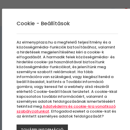
0
Cookie - Beállítások
Egyedi Élmények
Az elmenyplaza.hu a megfelelő teljesítmény és a
közösségimédia-funkciók biztosításához, valamint
a hirdetések megjelenítéséhez kéri a cookie-k
E-bike túra a Bükkben |
elfogadását. A harmadik felek közösségimédia- és
hirdetési cookie-jai használatával biztosítunk
Haladó
közösségimédia-funkciókat, és jelenítünk meg
személyre szabott reklámokat. Ha több
információra van szükséged, vagy kiegészítenéd a
beállításaidat, kattints a További információ
Miskolc
gombra, vagy keresd fel a webhely alsó részéről
elérhető Cookie-beállítások területet. A cookie-kkal
kapcsolatos további információért, valamint a
személyes adatok feldolgozásának ismertetéséért
tekintsd meg
Adatvédelmi és cookie-kra vonatkozó
szabályzatunkat
. Elfogadod ezeket a cookie-kat és
az érintett személyes adatok feldolgozását?
TOVÁBBI INFORMÁCIÓ