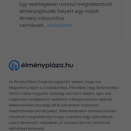
Egy esetlegesen rosszul megválasztott
élményajándék helyett egy másik
élmény választása
természet
...
elolvasom
Az ÉlményPláza Csapata egyetért abban, hogy ma
Magyarországon a Családunkkal, Párunkkal vagy Barátainkkal
töltött időre nagyobb szükség van mint valaha. Igen sok
nagyszerű szolgáltató található a Magyar piacon akiknek
lelkiismeretes munkája által sok ember szerezhet
felejthetetlen élményeket. Weboldalunkon természetesen
mindenki megtalálhatja maga számára vagy ajándéknak
szánt élményét melyekhez jó szórakozást és tartalmas
időtöltést kívánunk.