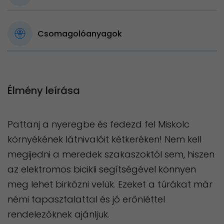
Csomagolóanyagok
Élmény leírása
Pattanj a nyeregbe és fedezd fel Miskolc
környékének látnivalóit kétkeréken! Nem kell
megijedni a meredek szakaszoktól sem, hiszen
az elektromos bicikli segítségével könnyen
meg lehet birkózni velük. Ezeket a túrákat már
némi tapasztalattal és jó erőnléttel
rendelezőknek ajánljuk.