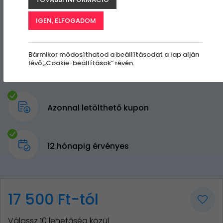
IGEN, ELFOGADOM
Bármikor módosíthatod a beállításodat a lap alján
lévő „Cookie-beállítások” révén.
Azonnal letölthető kupon
12 hónapig érvényes
17 500 Ft-tól
Válassz 10 lehetőség közül