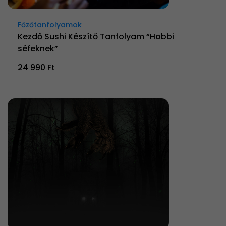
Főzőtanfolyamok
Kezdő Sushi Készítő Tanfolyam “Hobbi
séfeknek”
24 990 Ft