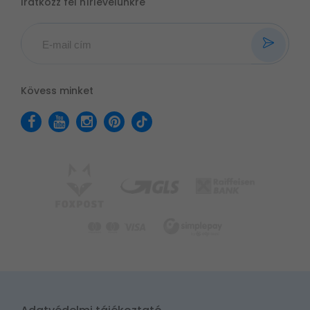
Iratkozz fel hírlevelünkre
Kövess minket