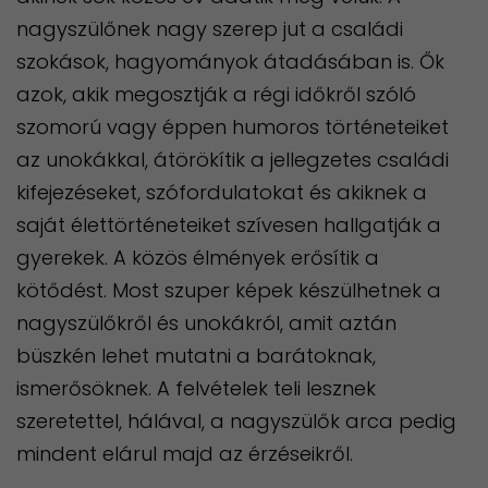
nagyszülőnek nagy szerep jut a családi
szokások, hagyományok átadásában is. Ők
azok, akik megosztják a régi időkről szóló
szomorú vagy éppen humoros történeteiket
az unokákkal, átörökítik a jellegzetes családi
kifejezéseket, szófordulatokat és akiknek a
saját élettörténeteiket szívesen hallgatják a
gyerekek. A közös élmények erősítik a
kötődést. Most szuper képek készülhetnek a
nagyszülőkről és unokákról, amit aztán
büszkén lehet mutatni a barátoknak,
ismerősöknek. A felvételek teli lesznek
szeretettel, hálával, a nagyszülők arca pedig
mindent elárul majd az érzéseikről.