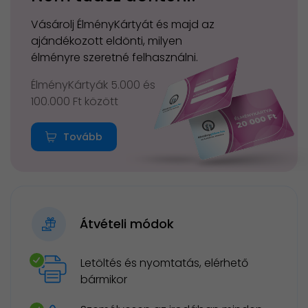
Vásárolj ÉlményKártyát és majd az
ajándékozott eldönti, milyen
élményre szeretné felhasználni.
ÉlményKártyák 5.000 és
100.000 Ft között
Tovább
Átvételi módok
Letöltés és nyomtatás, elérhető
bármikor