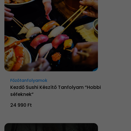
Főzőtanfolyamok
Kezdő Sushi Készítő Tanfolyam “Hobbi
séfeknek”
24 990 Ft