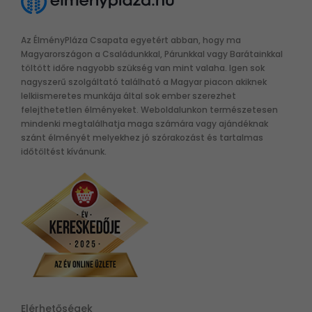
Az ÉlményPláza Csapata egyetért abban, hogy ma
Magyarországon a Családunkkal, Párunkkal vagy Barátainkkal
töltött időre nagyobb szükség van mint valaha. Igen sok
nagyszerű szolgáltató található a Magyar piacon akiknek
lelkiismeretes munkája által sok ember szerezhet
felejthetetlen élményeket. Weboldalunkon természetesen
mindenki megtalálhatja maga számára vagy ajándéknak
szánt élményét melyekhez jó szórakozást és tartalmas
időtöltést kívánunk.
Elérhetőségek