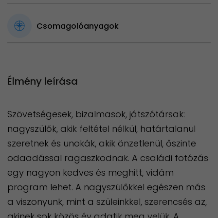
Csomagolóanyagok
Élmény leírása
Szövetségesek, bizalmasok, játszótársak:
nagyszülők, akik feltétel nélkül, határtalanul
szeretnek és unokák, akik önzetlenül, őszinte
odaadással ragaszkodnak. A családi fotózás
egy nagyon kedves és meghitt, vidám
program lehet. A nagyszülőkkel egészen más
a viszonyunk, mint a szüleinkkel, szerencsés az,
akinek sok közös év adatik meg velük. A