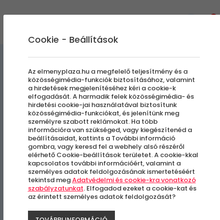
0
Cookie - Beállítások
Egyedi Élmények
Az elmenyplaza.hu a megfelelő teljesítmény és a
közösségimédia-funkciók biztosításához, valamint
a hirdetések megjelenítéséhez kéri a cookie-k
Nagyszülők-unokák fotózás
elfogadását. A harmadik felek közösségimédia- és
hirdetési cookie-jai használatával biztosítunk
közösségimédia-funkciókat, és jelenítünk meg
személyre szabott reklámokat. Ha több
Több Helyszín
információra van szükséged, vagy kiegészítenéd a
beállításaidat, kattints a További információ
gombra, vagy keresd fel a webhely alsó részéről
-36%
elérhető Cookie-beállítások területet. A cookie-kkal
kapcsolatos további információért, valamint a
személyes adatok feldolgozásának ismertetéséért
tekintsd meg
Adatvédelmi és cookie-kra vonatkozó
szabályzatunkat
. Elfogadod ezeket a cookie-kat és
az érintett személyes adatok feldolgozását?
TOVÁBBI INFORMÁCIÓ