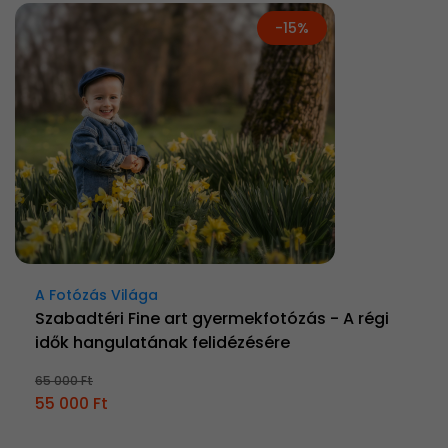
-15%
A Fotózás Világa
Szabadtéri Fine art gyermekfotózás - A régi
idők hangulatának felidézésére
65 000 Ft
55 000 Ft