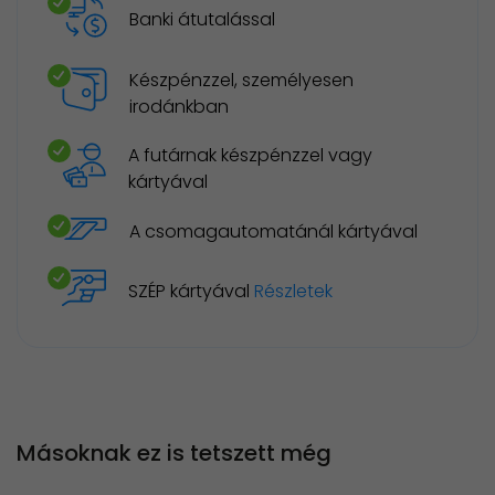
Banki átutalással
Készpénzzel, személyesen
irodánkban
A futárnak készpénzzel vagy
kártyával
A csomagautomatánál kártyával
SZÉP kártyával
Részletek
Másoknak ez is tetszett még