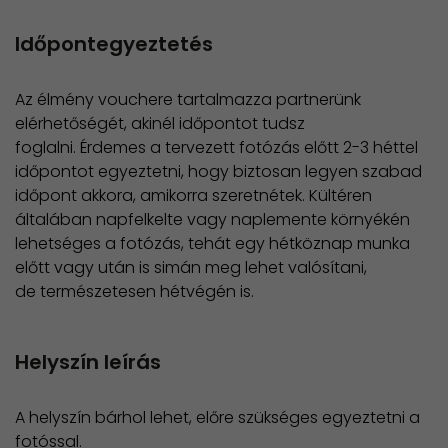
Időpontegyeztetés
Az élmény vouchere tartalmazza partnerünk
elérhetőségét, akinél időpontot tudsz
foglalni. Érdemes a tervezett fotózás előtt 2-3 héttel
időpontot egyeztetni, hogy biztosan legyen szabad
időpont akkora, amikorra szeretnétek. Kültéren
általában napfelkelte vagy naplemente környékén
lehetséges a fotózás, tehát egy hétköznap munka
előtt vagy után is simán meg lehet valósítani,
de természetesen hétvégén is.
Helyszín leírás
A helyszín bárhol lehet, előre szükséges egyeztetni a
fotóssal.