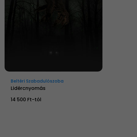
Beltéri Szabadulószoba
Lidércnyomás
14 500 Ft-tól