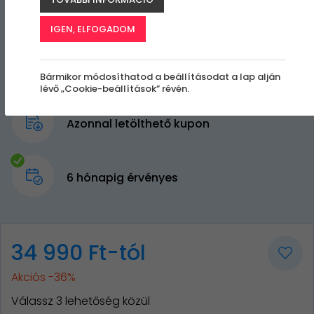
IGEN, ELFOGADOM
Bármikor módosíthatod a beállításodat a lap alján
lévő „Cookie-beállítások” révén.
Azonnal letölthető kupon
6 hónapig érvényes
34 990 Ft-tól
Akciós -36%
Válassz 3 lehetőség közül