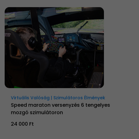
Virtuális Valóság | Szimulátoros Élmények
Speed maraton versenyzés 6 tengelyes
mozgó szimulátoron
24 000 Ft