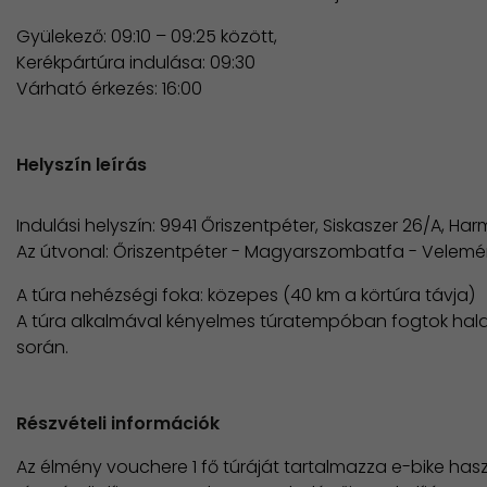
Gyülekező: 09:10 – 09:25 között,
​Kerékpártúra indulása: 09:30
Várható érkezés: 16:00
Helyszín leírás
Indulási helyszín: 9941 Őriszentpéter, Siskaszer 26/A, Har
Az útvonal: Őriszentpéter - Magyarszombatfa - Velemé
A túra nehézségi foka: közepes (40 km a körtúra távja)
A túra alkalmával kényelmes túratempóban fogtok halad
során.
Részvételi információk
Az élmény vouchere 1 fő túráját tartalmazza e-bike hasz