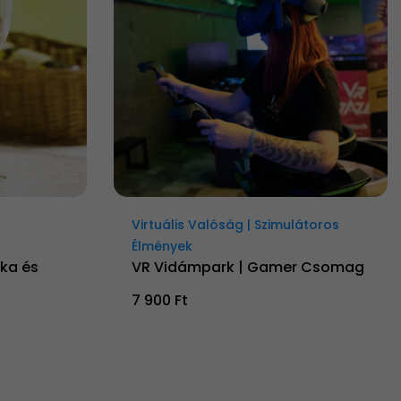
Virtuális Valóság | Szimulátoros
Élmények
ka és
VR Vidámpark | Gamer Csomag
7 900 Ft