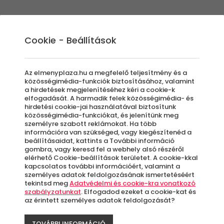
Élmények
Ajándék ötletek
Újdonságok
A
Cookie - Beállítások
Az elmenyplaza.hu a megfelelő teljesítmény és a
közösségimédia-funkciók biztosításához, valamint
a hirdetések megjelenítéséhez kéri a cookie-k
Őrs
elfogadását. A harmadik felek közösségimédia- és
hirdetési cookie-jai használatával biztosítunk
közösségimédia-funkciókat, és jelenítünk meg
személyre szabott reklámokat. Ha több
útja
információra van szükséged, vagy kiegészítenéd a
beállításaidat, kattints a További információ
gombra, vagy keresd fel a webhely alsó részéről
elérhető Cookie-beállítások területet. A cookie-kkal
kapcsolatos további információért, valamint a
Ő
személyes adatok feldolgozásának ismertetéséért
tekintsd meg
Adatvédelmi és cookie-kra vonatkozó
szabályzatunkat
. Elfogadod ezeket a cookie-kat és
az érintett személyes adatok feldolgozását?
A
le
TOVÁBBI INFORMÁCIÓ