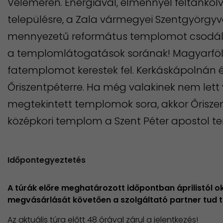
Veleméren. Energiával, élménnyel feltankol
településre, a Zala vármegyei Szentgyörgyvö
mennyezetű református templomot csodáljá
a templomlátogatások sorának! Magyarfö
fatemplomot kerestek fel. Kerkáskápolnán é
Őriszentpéterre. Ha még valakinek nem let
megtekintett templomok sora, akkor Őriszen
középkori templom a Szent Péter apostol 
Időpontegyeztetés
A túrák előre meghatározott időpontban áprilistól o
megvásárlását követően a szolgáltató partner tud t
Az aktuális túra előtt 48 órával zárul a jelentkezés!