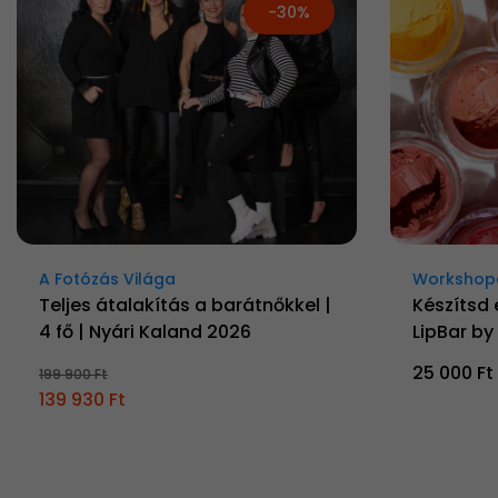
-30%
A Fotózás Világa
Workshop
Teljes átalakítás a barátnőkkel |
Készítsd 
4 fő | Nyári Kaland 2026
LipBar b
25 000 Ft
199 900 Ft
139 930 Ft