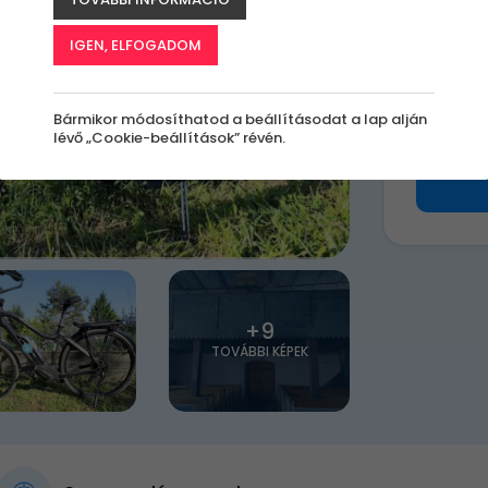
k
IGEN, ELFOGADOM
15 0
Bármikor módosíthatod a beállításodat a lap alján
lévő „Cookie-beállítások” révén.
+9
TOVÁBBI KÉPEK