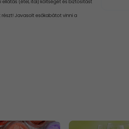
llátás (étel, ital) költségét és biztosítást
 részt! Javasolt esőkabátot vinni a