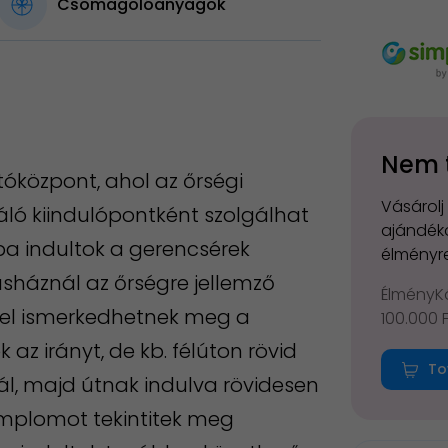
Csomagolóanyagok
Nem 
óközpont, ahol az őrségi
Vásárolj
váló kiindulópontként szolgálhat
ajándéko
ba indultok a gerencsérek
élményre
sháznál az őrségre jellemző
ÉlményKá
vel ismerkedhetnek meg a
100.000 
 az irányt, de kb. félúton rövid
To
l, majd útnak indulva rövidesen
emplomot tekintitek meg