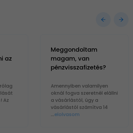
Meggondoltam
ni az
magam, van
pénzvisszafizetés?
rólag
Amennyiben valamilyen
lását
oknál fogva szeretnél elállni
! Az
a vásárlástól, úgy a
vásárlástól számítva 14
...
elolvasom