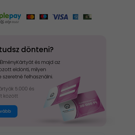
tudsz dönteni?
 ÉlményKártyát és majd az
zott eldönti, milyen
 szeretné felhasználni.
rtyák 5.000 és
Ft között
vább