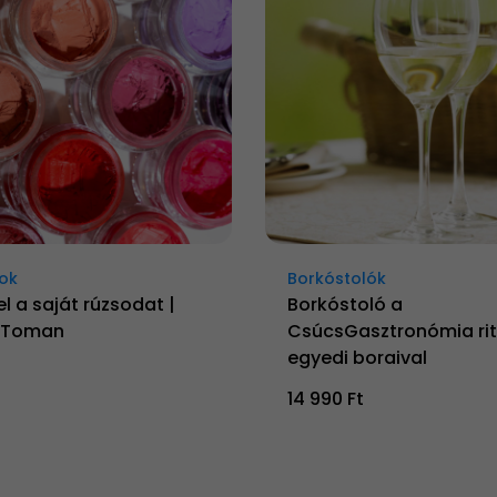
ok
Borkóstolók
el a saját rúzsodat |
Borkóstoló a
y Toman
CsúcsGasztronómia rit
egyedi boraival
14 990 Ft