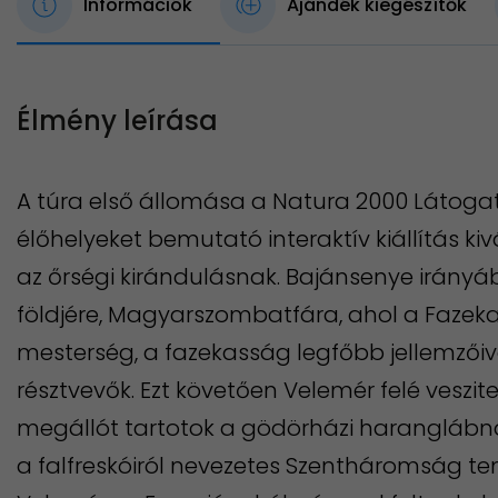
Információk
Ajándék kiegészítők
Élmény leírása
A túra első állomása a Natura 2000 Látogat
élőhelyeket bemutató interaktív kiállítás ki
az őrségi kirándulásnak. Bajánsenye irányá
földjére, Magyarszombatfára, ahol a Fazeka
mesterség, a fazekasság legfőbb jellemzői
résztvevők. Ezt követően Velemér felé veszitek
megállót tartotok a gödörházi haranglábná
a falfreskóiról nevezetes Szentháromság t