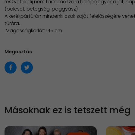
részvételi díj nem tartalmazza a belépőjegyek díját, napi e
(baleset, betegség, poggyász).
A kerékpártúrán mindenki csak saját felelősségére vehet
túrára.
​ Magasságkorlát: 145 cm
Megosztás
Másoknak ez is tetszett még