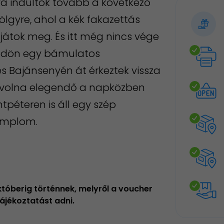
va indultok tovább a következő
lgyre, ahol a kék fakazettás
tok meg. És itt még nincs vége
ldön egy bámulatos
s Bajánsenyén át érkeztek vissza
t volna elegendő a napközben
tpéteren is áll egy szép
templom.
któberig történnek, melyről a voucher
ájékoztatást adni.