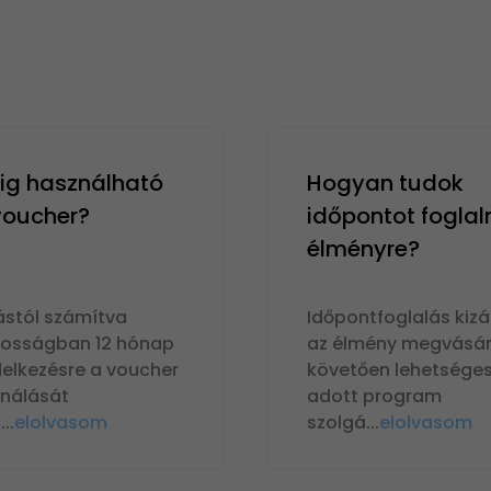
g használható
Hogyan tudok
 voucher?
időpontot foglal
élményre?
ástól számítva
Időpontfoglalás kizá
nosságban 12 hónap
az élmény megvásár
delkezésre a voucher
követően lehetséges
ználását
adott program
n
...
elolvasom
szolgá
...
elolvasom