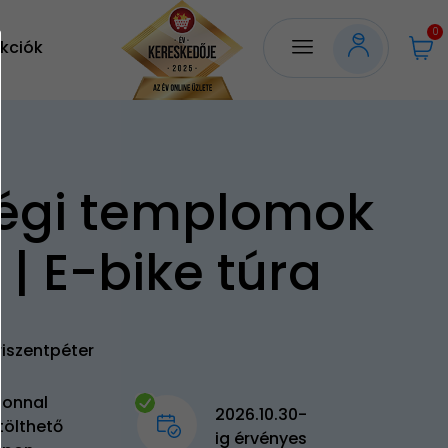
0
kciók
égi templomok
 | E-bike túra
riszentpéter
zonnal
2026.10.30-
tölthető
ig érvényes