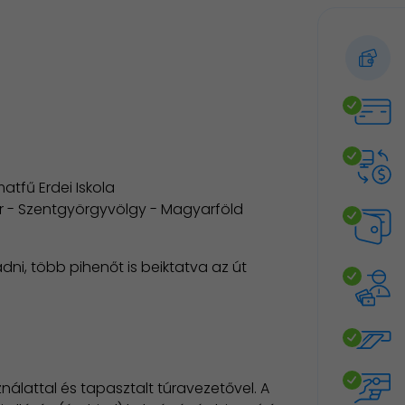
matfű Erdei Iskola
r - Szentgyörgyvölgy - Magyarföld
ni, több pihenőt is beiktatva az út
nálattal és tapasztalt túravezetővel. A