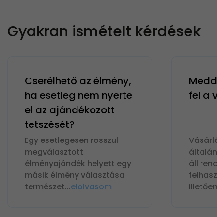
Gyakran ismételt kérdések
Cserélhető az élmény,
Meddi
ha esetleg nem nyerte
fel a
el az ajándékozott
tetszését?
Egy esetlegesen rosszul
Vásárl
megválasztott
általá
élményajándék helyett egy
áll ren
másik élmény választása
felhas
természet
...
elolvasom
illetőe