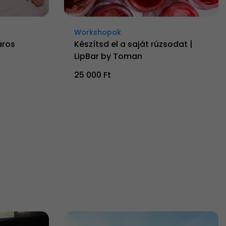
Workshopok
áros
Készítsd el a saját rúzsodat |
LipBar by Toman
25 000 Ft