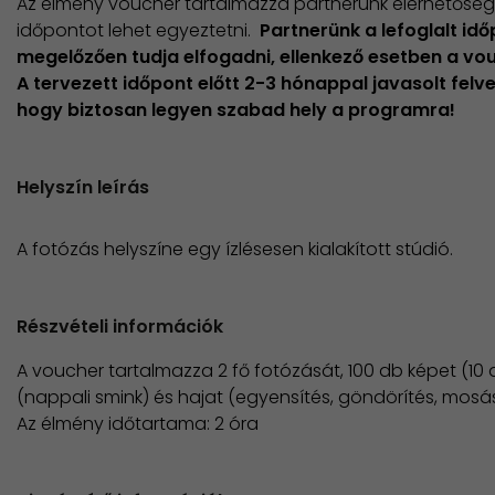
Az élmény voucher tartalmazza partnerünk elérhetősége
időpontot lehet egyeztetni.
Partnerünk a lefoglalt id
megelőzően tudja elfogadni, ellenkező esetben a vo
A tervezett időpont előtt 2-3 hónappal javasolt felv
hogy biztosan legyen szabad hely a programra!
Helyszín leírás
A fotózás helyszíne egy ízlésesen kialakított stúdió.
Részvételi információk
A voucher tartalmazza 2 fő fotózását, 100 db képet (10 d
(nappali smink) és hajat (egyensítés, göndörítés, mosás
​Az élmény időtartama: 2 óra