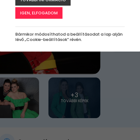
89 9
IGEN, ELFOGADOM
Bármikor módosíthatod a beállításodat a lap alján
lévő „Cookie-beállítások” révén.
+3
TOVÁBBI KÉPEK