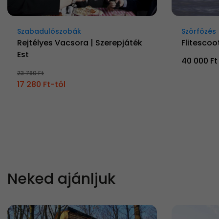
Szabadulószobák
Szörfözés
Rejtélyes Vacsora | Szerepjáték
Flitescoot
Est
40 000 Ft
23 780 Ft
17 280 Ft-tól
Neked ajánljuk