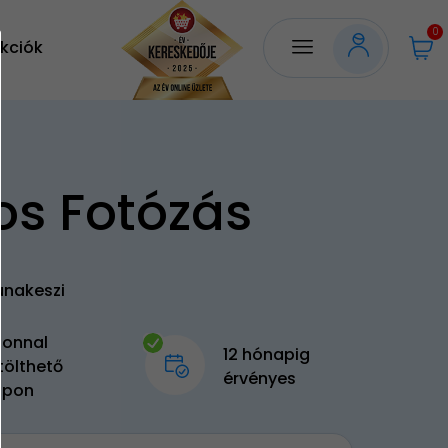
0
kciók
os Fotózás
unakeszi
zonnal
12 hónapig
tölthető
érvényes
upon