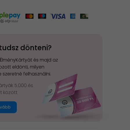
tudsz dönteni?
 ÉlményKártyát és majd az
zott eldönti, milyen
 szeretné felhasználni.
rtyák 5.000 és
Ft között
vább