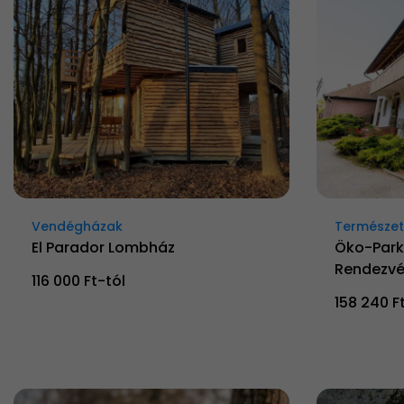
Vendégházak
Természetk
El Parador Lombház
Öko-Park
Rendezvé
116 000 Ft-tól
158 240 F