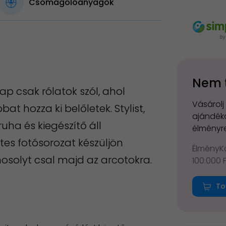
Csomagolóanyagok
Nem 
ap csak rólatok szól, ahol
Vásárolj
t hozza ki belőletek. Stylist,
ajándéko
ha és kiegészítő áll
élményre
es fotósorozat készüljön
ÉlményKá
 mosolyt csal majd az arcotokra.
100.000 
To