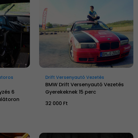
átoros
Drift Versenyautó Vezetés
BMW Drift Versenyautó Vezetés
yzés 6
Gyerekeknek 15 perc
látoron
32 000 Ft