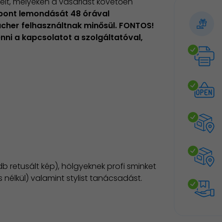
it, melyeken a vásárlást követően
őpont lemondását 48 órával
ucher felhasználtnak minősül. FONTOS!
enni a kapcsolatot a szolgáltatóval,
b retusált kép), hölgyeknek profi sminket
 nélkül) valamint stylist tanácsadást.