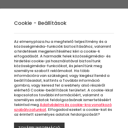
Élmények
Ajándék ötletek
Újdonságok
A
Cookie - Beállítások
Az elmenyplaza.hu a megfelelő teljesítmény és a
közösségimédia-funkciók biztosításához, valamint
a hirdetések megjelenítéséhez kéri a cookie-k
Pár
elfogadását. A harmadik felek közösségimédia- és
hirdetési cookie-jai használatával biztosítunk
közösségimédia-funkciókat, és jelenítünk meg
személyre szabott reklámokat. Ha több
információra van szükséged, vagy kiegészítenéd a
beállításaidat, kattints a További információ
D
gombra, vagy keresd fel a webhely alsó részéről
elérhető Cookie-beállítások területet. A cookie-kkal
kapcsolatos további információért, valamint a
A
személyes adatok feldolgozásának ismertetéséért
le
tekintsd meg
Adatvédelmi és cookie-kra vonatkozó
szabályzatunkat
. Elfogadod ezeket a cookie-kat és
k
az érintett személyes adatok feldolgozását?
TOVÁBBI INFORMÁCIÓ