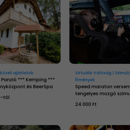
özeli ajánlatok
Virtuális Valóság | Szimul
 Panzió *** Kemping ***
Élmények
nyközpont és BeerSpa
Speed maraton versen
tengelyes mozgó szimu
t-tól
24 000 Ft