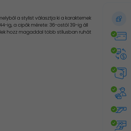
lyből a stylist választja ki a karakternek
44-ig, a cipők mérete: 36-ostól 39-ig áll
érlek hozz magaddal több stílusban ruhát