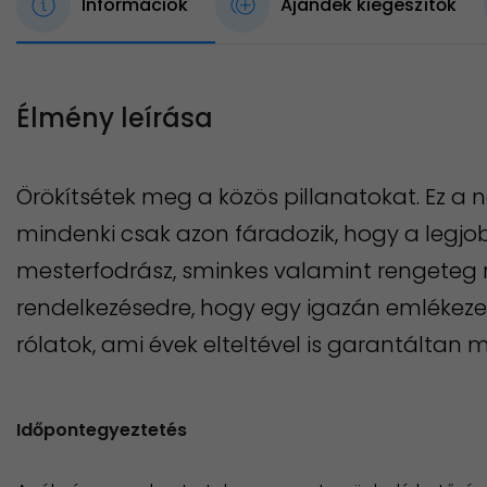
Információk
Ajándék kiegészítők
Élmény leírása
Örökítsétek meg a közös pillanatokat. Ez a n
mindenki csak azon fáradozik, hogy a legjobba
mesterfodrász, sminkes valamint rengeteg ru
rendelkezésedre, hogy egy igazán emlékezet
rólatok, ami évek elteltével is garantáltan
Időpontegyeztetés