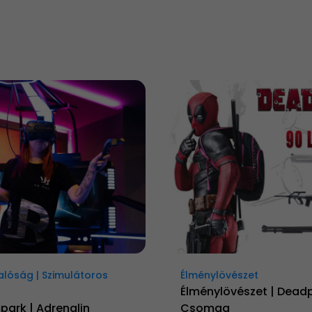
Valóság | Szimulátoros
Élménylövészet
Élménylövészet | Dead
park | Adrenalin
Csomag