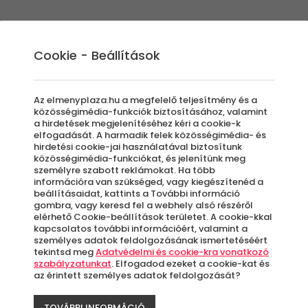
Élmények
Ajándék ötletek
Újdonságok
A
Cookie - Beállítások
Az elmenyplaza.hu a megfelelő teljesítmény és a
közösségimédia-funkciók biztosításához, valamint
a hirdetések megjelenítéséhez kéri a cookie-k
Pár
elfogadását. A harmadik felek közösségimédia- és
hirdetési cookie-jai használatával biztosítunk
-36%
közösségimédia-funkciókat, és jelenítünk meg
személyre szabott reklámokat. Ha több
fot
információra van szükséged, vagy kiegészítenéd a
beállításaidat, kattints a További információ
gombra, vagy keresd fel a webhely alsó részéről
elérhető Cookie-beállítások területet. A cookie-kkal
kapcsolatos további információért, valamint a
T
személyes adatok feldolgozásának ismertetéséért
tekintsd meg
Adatvédelmi és cookie-kra vonatkozó
szabályzatunkat
. Elfogadod ezeket a cookie-kat és
az érintett személyes adatok feldolgozását?
A
le
TOVÁBBI INFORMÁCIÓ