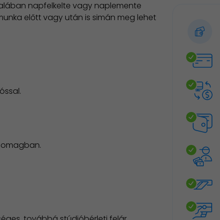
ltalában napfelkelte vagy naplemente
unka előtt vagy után is simán meg lehet
óssal.
 csomagban.
éges, továbbá stúdióbérleti felár