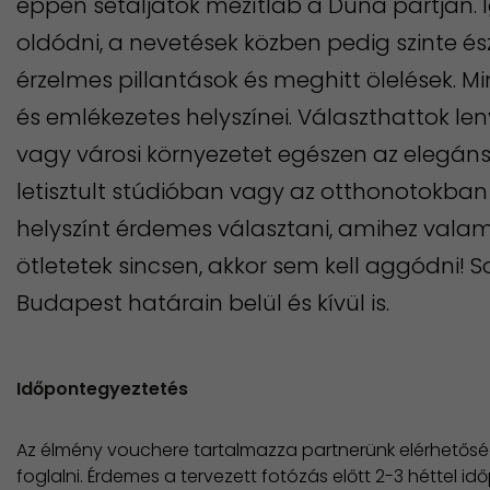
éppen sétáljatok mezítláb a Duna partján. Í
oldódni, a nevetések közben pedig szinte és
érzelmes pillantások és meghitt ölelések. 
és emlékezetes helyszínei. Választhattok le
vagy városi környezetet egészen az elegáns
letisztult stúdióban vagy az otthonotokban 
helyszínt érdemes választani, amihez vala
ötletetek sincsen, akkor sem kell aggódni! 
Budapest határain belül és kívül is.
Időpontegyeztetés
Az élmény vouchere tartalmazza partnerünk elérhetőség
foglalni. Érdemes a tervezett fotózás előtt 2-3 héttel i