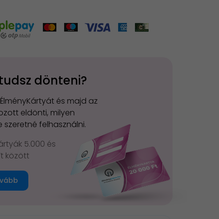
tudsz dönteni?
 ÉlményKártyát és majd az
zott eldönti, milyen
 szeretné felhasználni.
rtyák 5.000 és
Ft között
vább