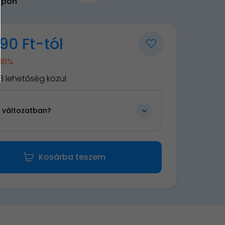
upon
90 Ft-tól
-36%
3 lehetőség közül
n változatban?
Kosárba teszem