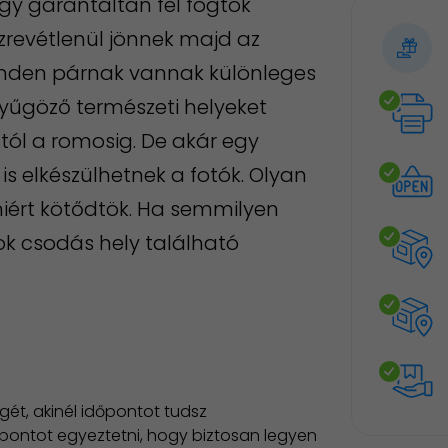
gy garantáltan fel fogtok
zrevétlenül jönnek majd az
Minden párnak vannak különleges
nyűgöző természeti helyeket
tól a romosig. De akár egy
is elkészülhetnek a fotók. Olyan
miért kötődtök. Ha semmilyen
Sok csodás hely található
ét, akinél időpontot tudsz
dőpontot egyeztetni, hogy biztosan legyen