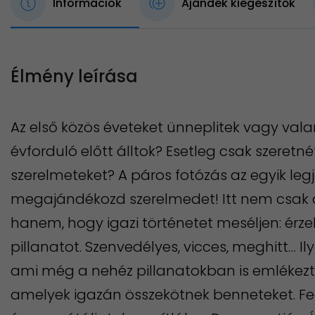
Információk
Ajándék kiegészítők
Élmény leírása
Az első közös éveteket ünneplitek vagy va
évforduló előtt álltok? Esetleg csak szeret
szerelmeteket? A páros fotózás az egyik le
megajándékozd szerelmedet! Itt nem csak az
hanem, hogy igazi történetet meséljen: érz
pillanatot. Szenvedélyes, vicces, meghitt… Il
ami még a nehéz pillanatokban is emlékezt
amelyek igazán összekötnek benneteket. Fed