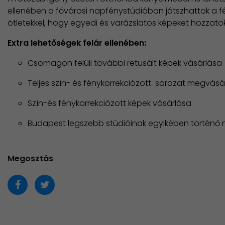
ellenében a fővárosi napfénystúdióban játszhattok a fény
ötletekkel, hogy egyedi és varázslatos képeket hozzatok 
Extra lehetőségek felár ellenében:
Csomagon felüli további retusált képek vásárlása
Teljes szín- és fénykorrekciózott sorozat megvásá
Szín-és fénykorrekciózott képek vásárlása
Budapest legszebb stúdióinak egyikében történő 
Megosztás