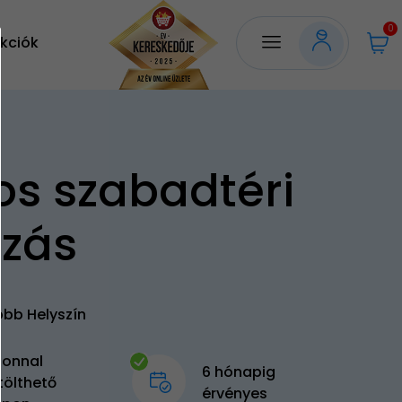
0
kciók
os szabadtéri
ózás
öbb Helyszín
zonnal
6 hónapig
tölthető
érvényes