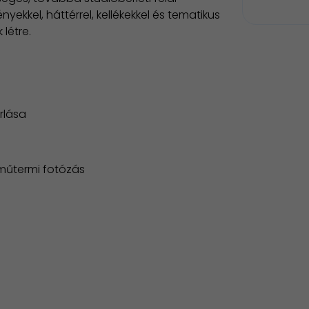
ekkel, háttérrel, kellékekkel és tematikus
létre.
rlása
műtermi fotózás