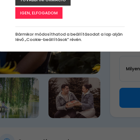
k
IGEN, ELFOGADOM
34 9
Bármikor módosíthatod a beállításodat a lap alján
Akciós 
lévő „Cookie-beállítások” révén.
Válassz 
Milye