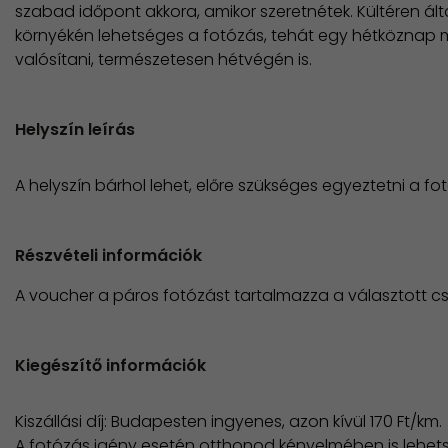
szabad időpont akkora, amikor szeretnétek. Kültéren á
környékén lehetséges a fotózás, tehát egy hétköznap m
valósítani, természetesen hétvégén is.
Helyszín leírás
A helyszín bárhol lehet, előre szükséges egyeztetni a fot
Részvételi információk
A voucher a páros fotózást tartalmazza a választott
Kiegészítő információk
Kiszállási díj: Budapesten ingyenes, azon kívül 170 Ft/km.
A fotózás igény esetén otthonod kényelmében is lehets