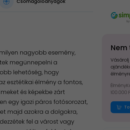
Csomagolóanyagok
Nem 
lamilyen nagyobb esemény,
Vásárolj
nétek megünnepelni a
ajándéko
gjobb lehetőség, hogy
élményre
 esztétikai élmény a fontos,
ÉlményKá
elmeket és képekbe zárt
100.000 
yen egy igazi páros fotósorozat,
To
et majd azokra a dolgokra,
ezzétek fel a várost vagy