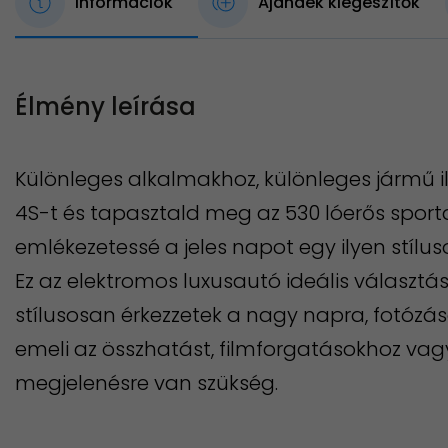
Információk
Ajándék kiegészítők
Élmény leírása
Különleges alkalmakhoz, különleges jármű ill
4S-t és tapasztald meg az 530 lóerős spor
emlékezetessé a jeles napot egy ilyen stílus
Ez az elektromos luxusautó
ideális választá
stílusosan érkezzetek a nagy napra, fotózá
emeli az összhatást, filmforgatásokhoz va
megjelenésre van szükség.