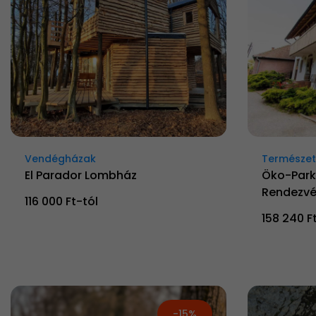
Vendégházak
Természetk
El Parador Lombház
Öko-Park
Rendezvé
116 000 Ft-tól
158 240 F
-15%