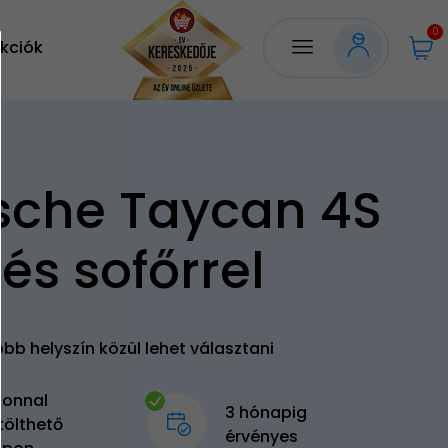
0
kciók
sche Taycan 4S
és sofőrrel
bb helyszín közül lehet választani
zonnal
3 hónapig
tölthető
érvényes