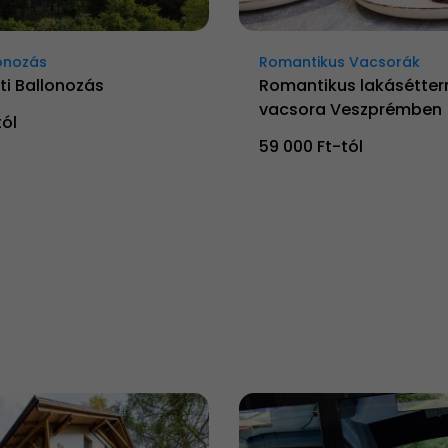
onozás
Romantikus Vacsorák
ti Ballonozás
Romantikus lakásétter
vacsora Veszprémben
tól
59 000 Ft-tól