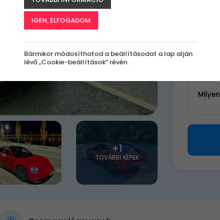
k
IGEN, ELFOGADOM
25 0
Bármikor módosíthatod a beállításodat a lap alján
lévő „Cookie-beállítások” révén.
Válassz 
Milye
+1
TOVÁBBI KÉPEK