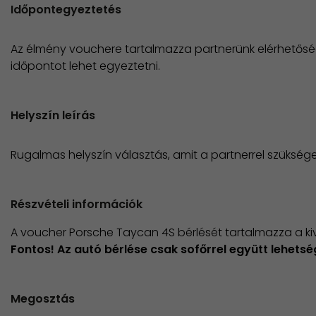
Időpontegyeztetés
Az élmény vouchere tartalmazza partnerünk elérhetősé
időpontot lehet egyeztetni.
Helyszín leírás
Rugalmas helyszín választás, amit a partnerrel szükség
Részvételi információk
A voucher Porsche Taycan 4S bérlését tartalmazza a ki
​Fontos! Az autó bérlése csak sofőrrel együtt lehets
Megosztás