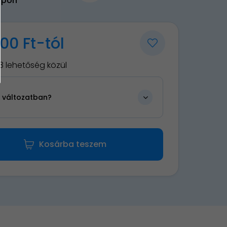
upon
00 Ft-tól
3 lehetőség közül
n változatban?
Kosárba teszem