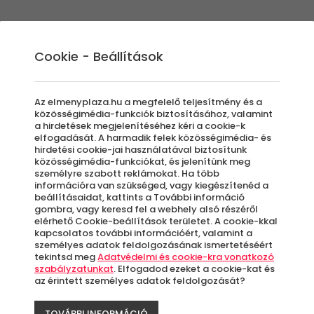
Élmények
Ajándék ötletek
Újdonságok
A
Cookie - Beállítások
Az elmenyplaza.hu a megfelelő teljesítmény és a
közösségimédia-funkciók biztosításához, valamint
a hirdetések megjelenítéséhez kéri a cookie-k
Por
elfogadását. A harmadik felek közösségimédia- és
hirdetési cookie-jai használatával biztosítunk
közösségimédia-funkciókat, és jelenítünk meg
bérl
személyre szabott reklámokat. Ha több
információra van szükséged, vagy kiegészítenéd a
beállításaidat, kattints a További információ
gombra, vagy keresd fel a webhely alsó részéről
elérhető Cookie-beállítások területet. A cookie-kkal
kapcsolatos további információért, valamint a
Tö
személyes adatok feldolgozásának ismertetéséért
tekintsd meg
Adatvédelmi és cookie-kra vonatkozó
szabályzatunkat
. Elfogadod ezeket a cookie-kat és
A
az érintett személyes adatok feldolgozását?
le
TOVÁBBI INFORMÁCIÓ