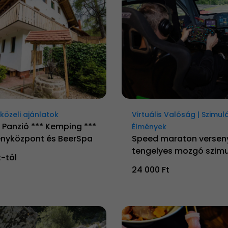
özeli ajánlatok
Virtuális Valóság | Szimul
 Panzió *** Kemping ***
Élmények
nyközpont és BeerSpa
Speed maraton versen
tengelyes mozgó szimu
t-tól
24 000 Ft