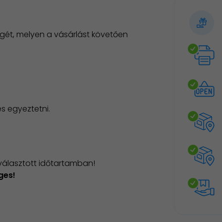
gét, melyen a vásárlást követően
es egyeztetni.
választott időtartamban!
éges!