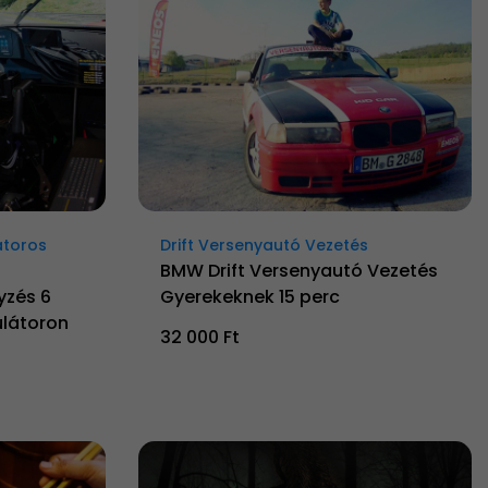
átoros
Drift Versenyautó Vezetés
BMW Drift Versenyautó Vezetés
yzés 6
Gyerekeknek 15 perc
látoron
32 000 Ft