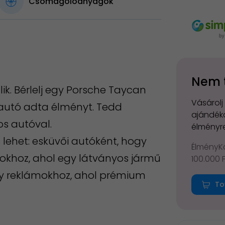
Csomagolóanyagok
Nem 
ik. Bérlelj egy Porsche Taycan
Vásárolj
tautó adta élményt. Tedd
ajándéko
os autóval.
élményre
s lehet: esküvői autóként, hogy
ÉlményKá
sokhoz, ahol egy látványos jármű
100.000 
gy reklámokhoz, ahol prémium
To