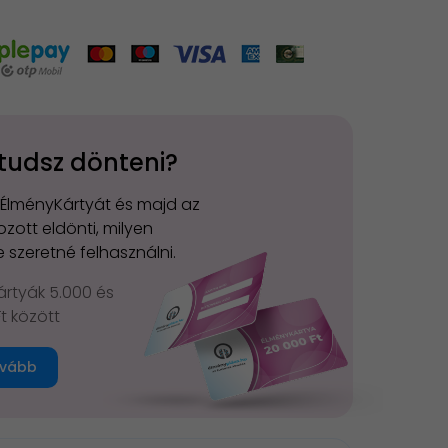
tudsz dönteni?
 ÉlményKártyát és majd az
zott eldönti, milyen
 szeretné felhasználni.
rtyák 5.000 és
Ft között
vább