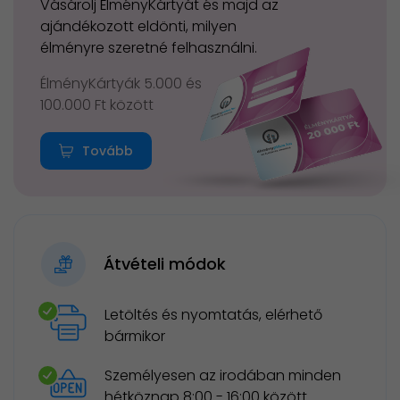
Vásárolj ÉlményKártyát és majd az
ajándékozott eldönti, milyen
élményre szeretné felhasználni.
ÉlményKártyák 5.000 és
100.000 Ft között
Tovább
Átvételi módok
Letöltés és nyomtatás, elérhető
bármikor
Személyesen az irodában minden
hétköznap 8:00 - 16:00 között