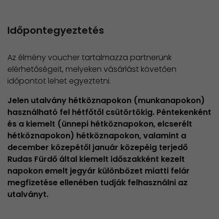
Időpontegyeztetés
Az élmény voucher tartalmazza partnerünk
elérhetőségeit, melyeken vásárlást követően
időpontot lehet egyeztetni.
Jelen utalvány hétköznapokon (munkanapokon)
használható fel hétfőtől csütörtökig. Péntekenként
és a kiemelt (ünnepi hétköznapokon, elcserélt
hétköznapokon) hétköznapokon, valamint a
december közepétől január közepéig terjedő
Rudas Fürdő által kiemelt időszakként kezelt
napokon emelt jegyár különbözet miatti felár
megfizetése ellenében tudják felhasználni az
utalványt.