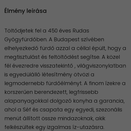
Élmény leírása
Töltődjetek fel a 450 éves Rudas
Gyógyfürdőben. A Budapest szívében
elhelyezkedő fürdő azzal a céllal épült, hogy a
megtisztulást és feltöltődést segítse. A közel
fél évezredre visszatekintő , világviszonylatban
is egyedülálló létesítmény ötvözi a
legmodernebb fürdőélményt. A finom ízekre a
korszerűen berendezett, legfrissebb
alapanyagokkal dolgozó konyha a garancia,
ahol a Séf és csapata egy egyedi, szezonális
menüt állított össze mindazoknak, akik
felkészültek egy izgalmas íz-utazásra.