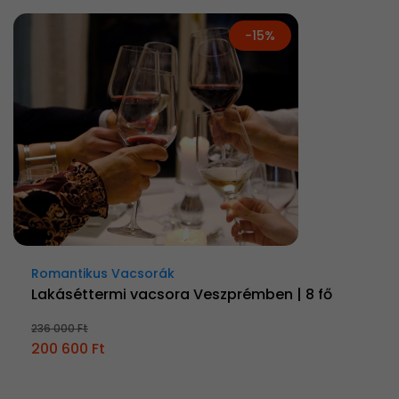
-15%
Romantikus Vacsorák
Lakáséttermi vacsora Veszprémben | 8 fő
236 000 Ft
200 600 Ft