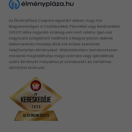
Az ÉlményPláza Csapata egyetért abban, hogy ma
Magyarországon a Családunkkal, Párunkkal vagy Barátainkkal
töltött időre nagyobb szükség van mint valaha. Igen sok
nagyszerű szolgáltató található a Magyar piacon akiknek
lelkiismeretes munkája által sok ember szerezhet
felejthetetlen élményeket. Weboldalunkon természetesen
mindenki megtalálhatja maga számára vagy ajándéknak
szánt élményét melyekhez jó szórakozást és tartalmas
időtöltést kívánunk.