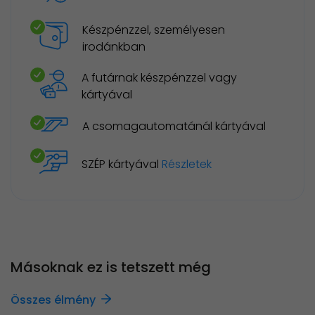
Készpénzzel, személyesen
irodánkban
A futárnak készpénzzel vagy
kártyával
A csomagautomatánál kártyával
SZÉP kártyával
Részletek
Másoknak ez is tetszett még
Összes élmény