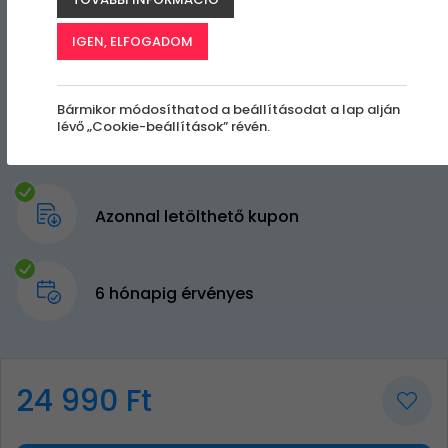
IGEN, ELFOGADOM
Bármikor módosíthatod a beállításodat a lap alján
lévő „Cookie-beállítások” révén.
Azonnal letölthető kupon
6 hónapig érvényes
24 990 Ft