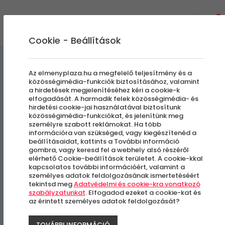
0
Cookie - Beállítások
Kényeztető pillanatok
Az elmenyplaza.hu a megfelelő teljesítmény és a
közösségimédia-funkciók biztosításához, valamint
a hirdetések megjelenítéséhez kéri a cookie-k
Prémium Brunch a Rudas
elfogadását. A harmadik felek közösségimédia- és
hirdetési cookie-jai használatával biztosítunk
Fürdőben | Hétköznap
közösségimédia-funkciókat, és jelenítünk meg
személyre szabott reklámokat. Ha több
információra van szükséged, vagy kiegészítenéd a
beállításaidat, kattints a További információ
Budapest, I. kerület
gombra, vagy keresd fel a webhely alsó részéről
elérhető Cookie-beállítások területet. A cookie-kkal
kapcsolatos további információért, valamint a
személyes adatok feldolgozásának ismertetéséért
tekintsd meg
Adatvédelmi és cookie-kra vonatkozó
szabályzatunkat
. Elfogadod ezeket a cookie-kat és
az érintett személyes adatok feldolgozását?
TOVÁBBI INFORMÁCIÓ