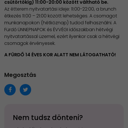
csütörtökig) 11:00-20:00 között váltható be.
Az étterem nyitvatartási ideje: 11:00-22:00, a brunch
étkezés 11:00 – 21:00 között lehetséges. A csomagot
munkanapokon (hétköznap) tudod felhasználni. A
Fürdő ÜNNEPNAPOK és ÉVVÉGI időszakban hétvégi
nyitvatartással üzemel, ezért ilyenkor csak a hétvégi
csomagok érvényesek.
A FÜRDŐ 14 ÉVES KOR ALATT NEM LÁTOGATHATÓ!
Megosztás
Nem tudsz dönteni?