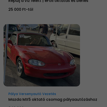
Repülj a víz felett | eFoil oktatás és bérlés
25 000 Ft-tól
Pálya Versenyautó Vezetés
Mazda MX5 oktató csomag pályaautózáshoz