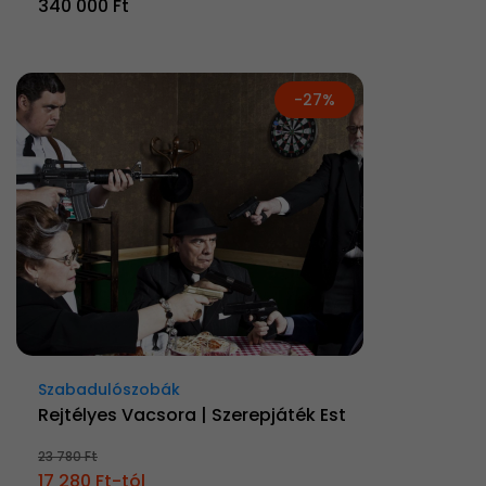
340 000 Ft
-27%
Szabadulószobák
Rejtélyes Vacsora | Szerepjáték Est
23 780 Ft
17 280 Ft-tól