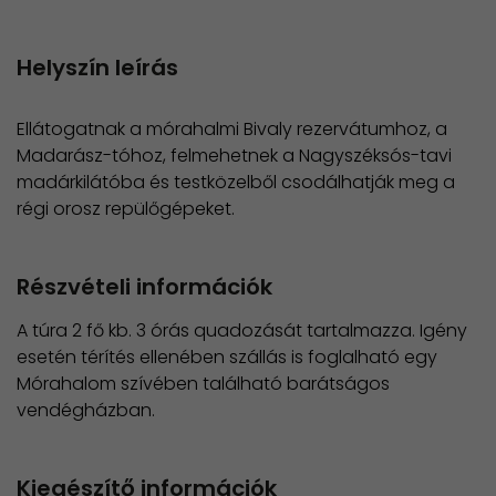
Helyszín leírás
Ellátogatnak a mórahalmi Bivaly rezervátumhoz, a
Madarász-tóhoz, felmehetnek a Nagyszéksós-tavi
madárkilátóba és testközelből csodálhatják meg a
régi orosz repülőgépeket.
Részvételi információk
A túra 2 fő kb. 3 órás quadozását tartalmazza. Igény
esetén térítés ellenében szállás is foglalható egy
Mórahalom szívében található barátságos
vendégházban.
Kiegészítő információk