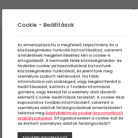
0
Cookie - Beállítások
Quadozás
Élményvezetés és élményautózás
Az elmenyplaza.hu a megfelelő teljesítmény és a
közösségimédia-funkciók biztosításához, valamint
a hirdetések megjelenítéséhez kéri a cookie-k
Quad Túra Pároknak a
elfogadását. A harmadik felek közösségimédia- és
hirdetési cookie-jai használatával biztosítunk
festői Mórahalmon
közösségimédia-funkciókat, és jelenítünk meg
személyre szabott reklámokat. Ha több
információra van szükséged, vagy kiegészítenéd a
beállításaidat, kattints a További információ
Mórahalom
gombra, vagy keresd fel a webhely alsó részéről
elérhető Cookie-beállítások területet. A cookie-kkal
kapcsolatos további információért, valamint a
személyes adatok feldolgozásának ismertetéséért
tekintsd meg
Adatvédelmi és cookie-kra vonatkozó
szabályzatunkat
. Elfogadod ezeket a cookie-kat és
az érintett személyes adatok feldolgozását?
TOVÁBBI INFORMÁCIÓ