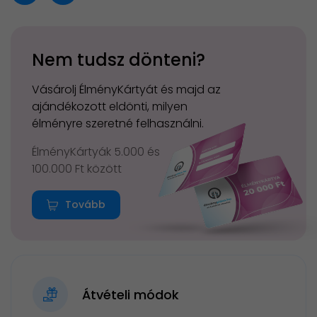
Nem tudsz dönteni?
Vásárolj ÉlményKártyát és majd az
ajándékozott eldönti, milyen
élményre szeretné felhasználni.
ÉlményKártyák 5.000 és
100.000 Ft között
Tovább
Átvételi módok