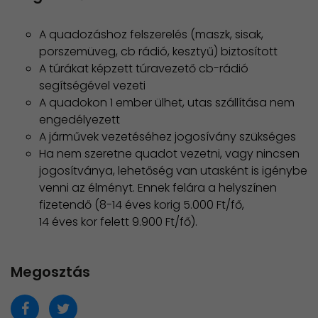
A quadozáshoz felszerelés (maszk, sisak,
porszemüveg, cb rádió, kesztyű) biztosított
A túrákat képzett túravezető cb-rádió
segítségével vezeti
A quadokon 1 ember ülhet, utas szállítása nem
engedélyezett
A járművek vezetéséhez jogosívány szükséges
Ha nem szeretne quadot vezetni, vagy nincsen
jogosítványa, lehetőség van utasként is igénybe
venni az élményt. Ennek felára a helyszínen
fizetendő (8-14 éves korig 5.000 Ft/fő,
14 éves kor felett 9.900 Ft/fő).
Megosztás