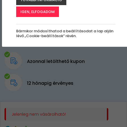
IGEN, ELFOGADOM
Bármikor módosíthatod a beállításodat a lap alján
lévő „Cookie-beállítások” révén.
Azonnal letölthető kupon
12 hónapig érvényes
Jelenleg nem vásárolható!