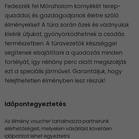
Fedezzék fel Mórahalom környékét terep-
quaddal, és gazdagodjanak életre szóló
élményekkel! A túra során őzek és vadnyulak
kísérik útjukat, gyönyörködhetnek a csodás
természetben. A túravezetők készséggel
segítenek elsajátítani a quadozás minden
fortélyát, így néhány perc alatt megszokják
ezt a speciális járművet. Garantáljuk, hogy
felejthetetlen élményben lesz részük!
Időpontegyeztetés
Az élmény voucher tartalmazza partnerünk
elérhetőségeit, melyeken vásárlást követően
időpontot lehet egyeztetni.