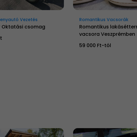
senyautó Vezetés
Romantikus Vacsorák
 Oktatási csomag
Romantikus lakásétter
vacsora Veszprémben
t
59 000 Ft-tól