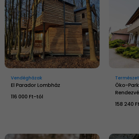
Vendégházak
Természetk
El Parador Lombház
Öko-Park
Rendezvé
116 000 Ft-tól
158 240 F