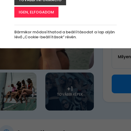
k
IGEN, ELFOGADOM
30 0
Bármikor módosíthatod a beállításodat a lap alján
lévő „Cookie-beállítások” révén.
Válassz 
Milye
+1
TOVÁBBI KÉPEK