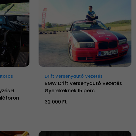
átoros
Drift Versenyautó Vezetés
BMW Drift Versenyautó Vezetés
yzés 6
Gyerekeknek 15 perc
látoron
32 000 Ft