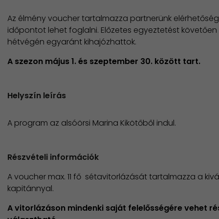
Az élmény voucher tartalmazza partnerünk elérhetőség
időpontot lehet foglalni. Előzetes egyeztetést követőe
hétvégén egyaránt kihajózhattok.
A szezon május 1. és szeptember 30. között tart.
Helyszín leírás
A program az alsóörsi Marina Kikötőből indul.
Részvételi információk
A voucher max. 11 fő sétavitorlázását tartalmazza a kiv
kapitánnyal.
A vitorlázáson mindenki saját felelősségére vehet rés