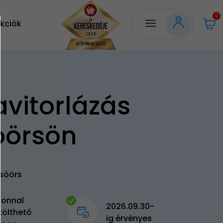
0
kciók
avitorlázás
óörsön
lsóörs
zonnal
2026.09.30-
tölthető
ig érvényes