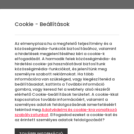
Élmények
Ajándék ötletek
Újdonságok
A
Cookie - Beállítások
Az elmenyplaza.hu a megfelelő teljesítmény és a
közösségimédia-funkciók biztosításához, valamint
a hirdetések megjelenítéséhez kéri a cookie-k
Sét
elfogadását. A harmadik felek közösségimédia- és
hirdetési cookie-jai használatával biztosítunk
közösségimédia-funkciókat, és jelenítünk meg
személyre szabott reklámokat. Ha több
Als
információra van szükséged, vagy kiegészítenéd a
beállításaidat, kattints a További információ
gombra, vagy keresd fel a webhely alsó részéről
elérhető Cookie-beállítások területet. A cookie-kkal
kapcsolatos további információért, valamint a
A
személyes adatok feldolgozásának ismertetéséért
tekintsd meg
Adatvédelmi és cookie-kra vonatkozó
szabályzatunkat
. Elfogadod ezeket a cookie-kat és
az érintett személyes adatok feldolgozását?
A
le
TOVÁBBI INFORMÁCIÓ