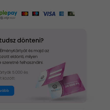
tudsz dönteni?
 ÉlményKártyát és majd az
zott eldönti, milyen
 szeretné felhasználni.
rtyák 5.000 és
Ft között
vább