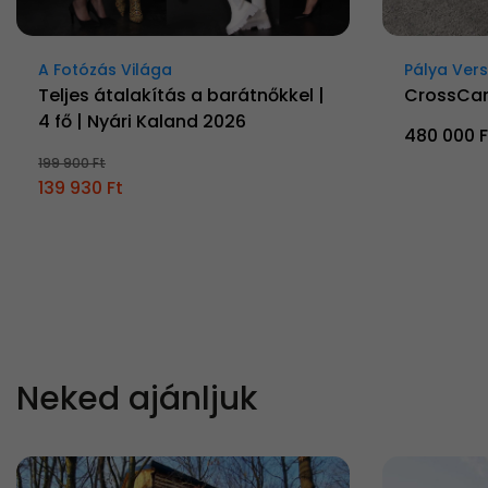
A Fotózás Világa
Pálya Ver
Teljes átalakítás a barátnőkkel |
CrossCar
4 fő | Nyári Kaland 2026
480 000 F
199 900 Ft
139 930 Ft
Neked ajánljuk