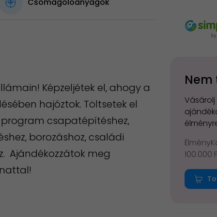
Csomagolóanyagok
Nem 
llámain! Képzeljétek el, ahogy a
Vásárolj
elésében hajóztok. Töltsetek el
ajándéko
s program csapatépítéshez,
élményre
shez, borozáshoz, családi
ÉlményKá
oz. Ajándékozzátok meg
100.000 
nattal!
To