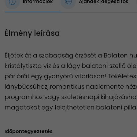
Információk
Ajándék kiegészítők
Élmény leírása
Éljétek át a szabadság érzését a Balaton hu
kristálytiszta víz és a lágy balatoni szellő öl
pár órát egy gyönyörű vitorláson! Tökélete
lánybúcsúhoz, romantikus naplemente nézé
programhoz vagy születésnapi kihajózásh
magatokat egy felejthetetlen balatoni pilla
Időpontegyeztetés