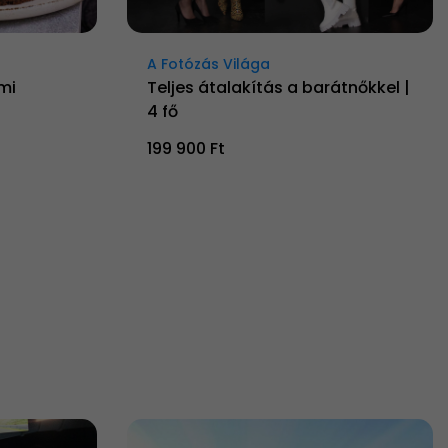
A Fotózás Világa
mi
Teljes átalakítás a barátnőkkel |
4 fő
199 900 Ft