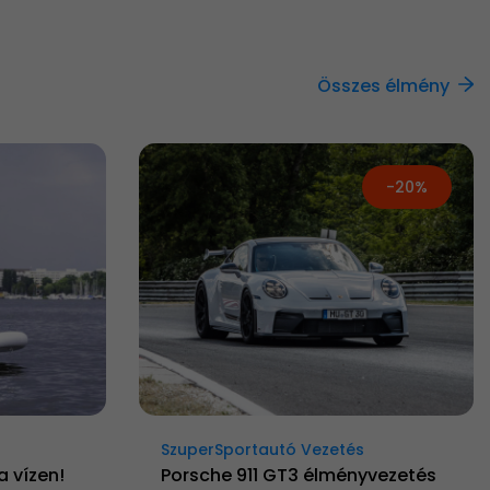
Összes élmény
-20%
SzuperSportautó Vezetés
a vízen!
Porsche 911 GT3 élményvezetés