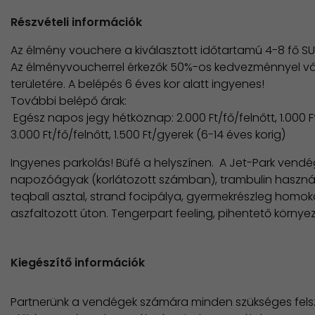
Részvételi információk
Az élmény vouchere a kiválasztott időtartamú 4-8 fő SUP
Az élményvoucherrel érkezők 50%-os kedvezménnyel vál
területére. A belépés 6 éves kor alatt ingyenes!
További belépő árak:
​ Egész napos jegy hétköznap: 2.000 Ft/fő/felnőtt, 1.000 
3.000 Ft/fő/felnőtt, 1.500 Ft/gyerek (6-14 éves korig)
​Ingyenes parkolás! Büfé a helyszínen. A Jet-Park vend
napozóágyak (korlátozott számban), trambulin haszná
teqball asztal, strand focipálya, gyermekrészleg hom
aszfaltozott úton. Tengerpart feeling, pihentető környe
Kiegészítő információk
Partnerünk a vendégek számára minden szükséges felszer