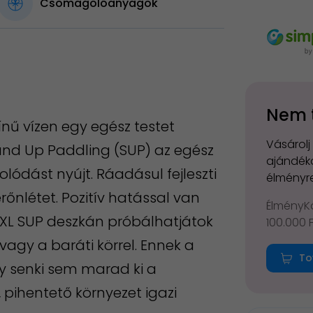
Csomagolóanyagok
Nem 
ínű vízen egy egész testet
Vásárolj
and Up Paddling (SUP) az egész
ajándéko
ódást nyújt. Ráadásul fejleszti
élményre
rőnlétet. Pozitív hatással van
ÉlményKá
 XXL SUP deszkán próbálhatjátok
100.000 
vagy a baráti körrel. Ennek a
To
y senki sem marad ki a
, pihentető környezet igazi