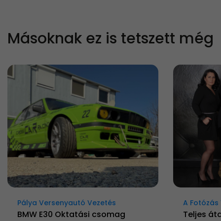
Másoknak ez is tetszett még
Pálya Versenyautó Vezetés
A Fotózás 
BMW E30 Oktatási csomag
Teljes át