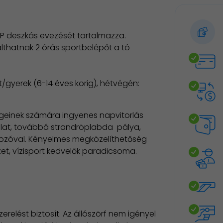
 deszkás evezését tartalmazza.​​​
thatnak 2 órás sportbelépőt a tó
Ft/gyerek (6-14 éves korig), hétvégén:
égeinek számára ingyenes napvitorlás
lat, továbbá strandröplabda pálya,
okozóval. Kényelmes megközelíthetőség
zet, vízisport kedvelők paradicsoma.
elést biztosít. Az állószörf nem igényel