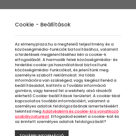
Élmények
Ajándék ötletek
Újdonságok
A
Cookie - Beállítások
Az elmenyplaza.hu a megfelelő teljesítmény és a
közösségimédia-funkciók biztosításához, valamint
a hirdetések megjelenítéséhez kéri a cookie-k
SUP
elfogadását. A harmadik felek közösségimédia- és
hirdetési cookie-jai használatával biztosítunk
közösségimédia-funkciókat, és jelenítünk meg
személyre szabott reklámokat. Ha több
XXL
információra van szükséged, vagy kiegészítenéd a
beállításaidat, kattints a További információ
gombra, vagy keresd fel a webhely alsó részéről
elérhető Cookie-beállítások területet. A cookie-kkal
kapcsolatos további információért, valamint a
F
személyes adatok feldolgozásának ismertetéséért
tekintsd meg
Adatvédelmi és cookie-kra vonatkozó
szabályzatunkat
. Elfogadod ezeket a cookie-kat és
az érintett személyes adatok feldolgozását?
A
le
TOVÁBBI INFORMÁCIÓ