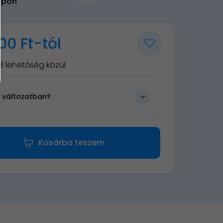
upon
00 Ft-tól
3 lehetőség közül
n változatban?
Kosárba teszem