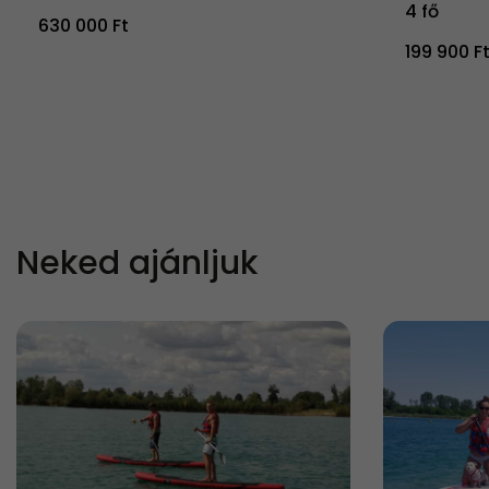
4 fő
630 000 Ft
199 900 F
Neked ajánljuk