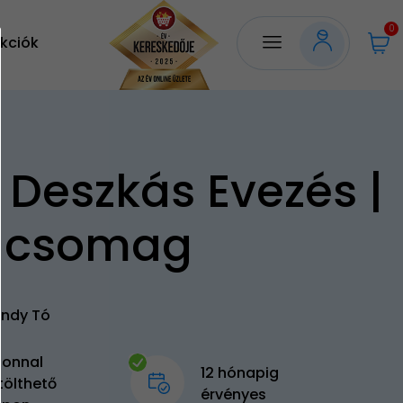
0
kciók
 Deszkás Evezés |
 csomag
undy Tó
zonnal
12 hónapig
tölthető
érvényes