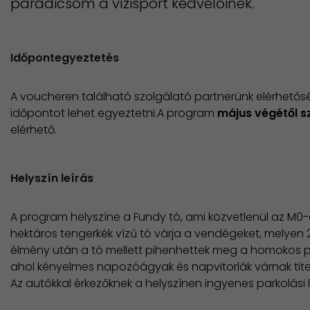
paradicsom a vízisport kedvelőinek.
Időpontegyeztetés
A voucheren található szolgálató partnerünk elérhetős
időpontot lehet egyeztetni.A program
május végétől 
elérhető.
Helyszín leírás
A program helyszíne a Fundy tó, ami közvetlenül az M0-á
hektáros tengerkék vízű tó várja a vendégeket, melyen 2
élmény után a tó mellett pihenhettek meg a homokos 
ahol kényelmes napozóágyak és napvitorlák várnak tit
Az autókkal érkezőknek a helyszínen ingyenes parkolási l