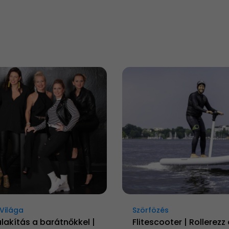
Világa
Szörfözés
alakítás a barátnőkkel |
Flitescooter | Rollerezz 