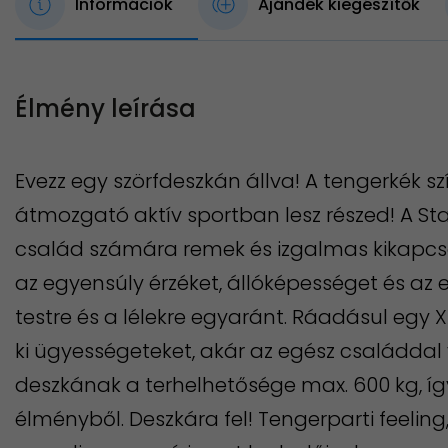
Információk
Ajándék kiegészítők
Élmény leírása
Evezz egy szörfdeszkán állva! A tengerkék sz
átmozgató aktív sportban lesz részed! A St
család számára remek és izgalmas kikapcsol
az egyensúly érzéket, állóképességet és az e
testre és a lélekre egyaránt. Ráadásul egy
ki ügyességeteket, akár az egész családdal 
deszkának a terhelhetősége max. 600 kg, íg
élményből. Deszkára fel! Tengerparti feeling