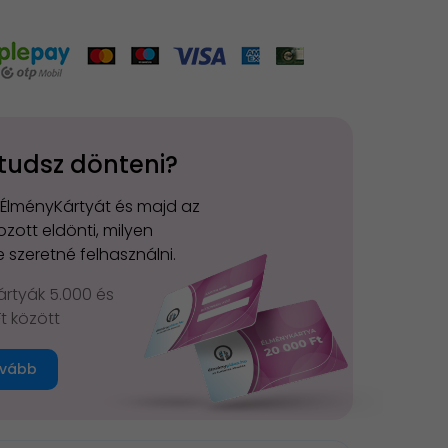
tudsz dönteni?
 ÉlményKártyát és majd az
zott eldönti, milyen
 szeretné felhasználni.
rtyák 5.000 és
Ft között
vább