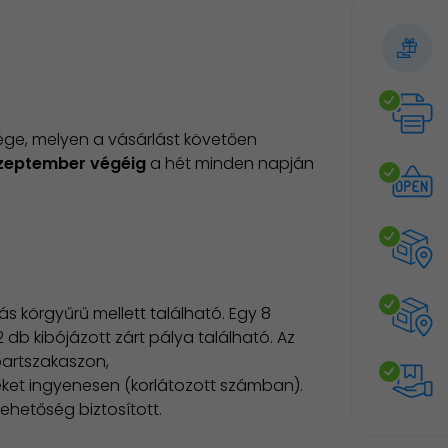
ége, melyen a vásárlást követően
szeptember végéig
a hét minden napján
s körgyűrű mellett található. Egy 8
 db kibójázott zárt pálya található. Az
partszakaszon,
eket ingyenesen (korlátozott számban).
ehetőség biztosított.