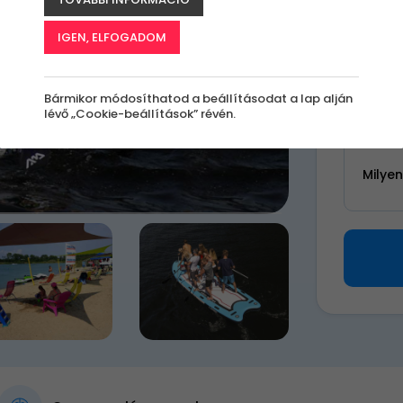
k
IGEN, ELFOGADOM
27 9
Bármikor módosíthatod a beállításodat a lap alján
lévő „Cookie-beállítások” révén.
Válassz 
Milye