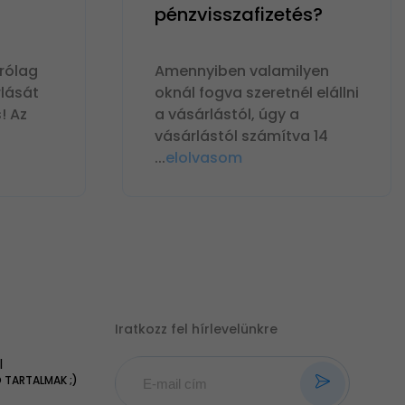
pénzvisszafizetés?
rólag
Amennyiben valamilyen
lását
oknál fogva szeretnél elállni
! Az
a vásárlástól, úgy a
vásárlástól számítva 14
...
elolvasom
Iratkozz fel hírlevelünkre
|
TARTALMAK ;)