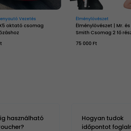
senyautó Vezetés
Élménylövészet
X5 oktató csomag
Élménylövészet | Mr. és
ózáshoz
Smith Csomag 2 fő rés
t
75 000 Ft
g használható
Hogyan tudok
 voucher?
időpontot foglal