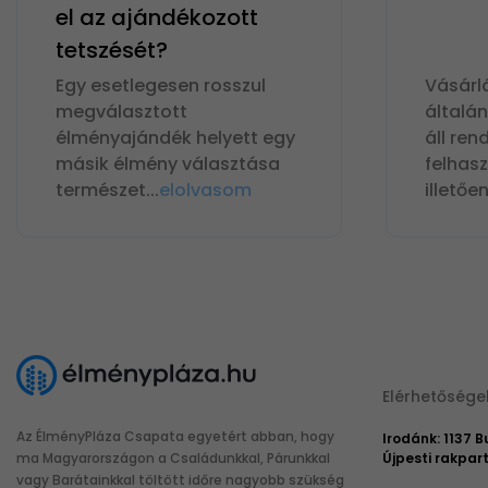
el az ajándékozott
tetszését?
Egy esetlegesen rosszul
Vásárl
megválasztott
általá
élményajándék helyett egy
áll ren
másik élmény választása
felhas
természet
...
elolvasom
illetőe
Elérhetősége
Az ÉlményPláza Csapata egyetért abban, hogy
Irodánk: 1137 
ma Magyarországon a Családunkkal, Párunkkal
Újpesti rakpart
vagy Barátainkkal töltött időre nagyobb szükség