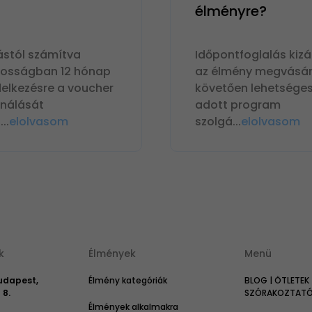
élményre?
ástól számítva
Időpontfoglalás kizá
nosságban 12 hónap
az élmény megvásár
delkezésre a voucher
követően lehetséges
ználását
adott program
n
...
elolvasom
szolgá
...
elolvasom
k
Élmények
Menü
Budapest,
Élmény kategóriák
BLOG | ÖTLETEK 
 8.
SZÓRAKOZTATÓ 
Élmények alkalmakra