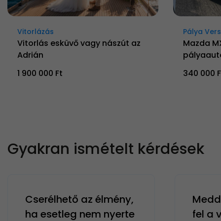
Vitorlázás
Pálya Ver
Vitorlás esküvő vagy nászút az
Mazda M
Adrián
pályaaut
1 900 000 Ft
340 000 F
Gyakran ismételt kérdések
Cserélhető az élmény,
Meddi
ha esetleg nem nyerte
fel a