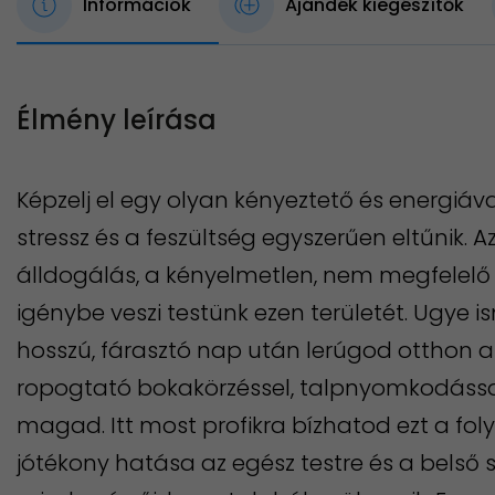
Információk
Ajándék kiegészítők
Élmény leírása
Képzelj el egy olyan kényeztető és energiáva
stressz és a feszültség egyszerűen eltűnik.
álldogálás, a kényelmetlen, nem megfelel
igénybe veszi testünk ezen területét. Ugye i
hosszú, fárasztó nap után lerúgod otthon 
ropogtató bokakörzéssel, talpnyomkodássa
magad. Itt most profikra bízhatod ezt a fo
jótékony hatása az egész testre és a belső sze