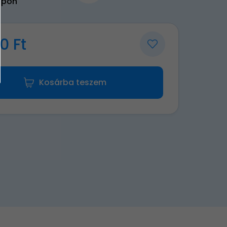
upon
0 Ft
Kosárba teszem