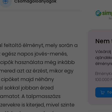
Csomagolóanyagok
Nem 
l feltöltő élményt, mely során a
Vásárolj
 Az egész napos jövés-menés,
ajándéko
ő cipők használata még inkább
élményre
smered azt az érzést, mikor egy
ÉlményKá
a cipőket majd néhány
100.000 
l sokkal jobban érzed
To
lyamatot. A talpmasszázs
rvekre is kiterjed, mivel szinte