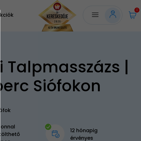
0
kciók
i Talpmasszázs |
perc Siófokon
ófok
zonnal
12 hónapig
tölthető
érvényes