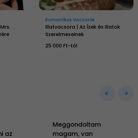
Romantikus Vacsorák
 Mrs.
Illatvacsora | Az Ízek és Illatok
zére
Szerelmeseinek
25 000 Ft-tól
Meggondoltam
ni az
magam, van