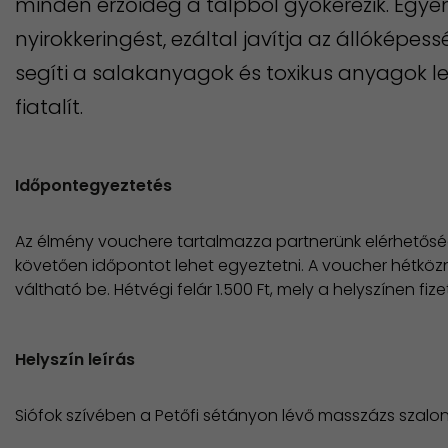
minden érzőideg a talpból gyökerezik. Egye
nyirokkeringést, ezáltal javítja az állóképes
segíti a salakanyagok és toxikus anyagok l
fiatalít.
Időpontegyeztetés
Az élmény vouchere tartalmazza partnerünk elérhetőség
követően időpontot lehet egyeztetni. A voucher hétköz
váltható be. Hétvégi felár 1.500 Ft, mely a helyszínen fiz
Helyszín leírás
Siófok szívében a Petőfi sétányon lévő masszázs szalo