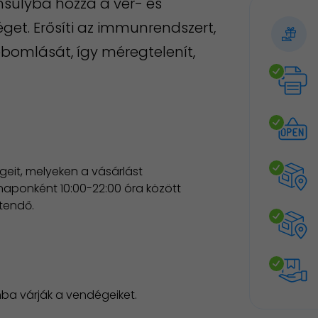
nsúlyba hozza a vér- és
séget. Erősíti az immunrendszert,
ebomlását, így méregtelenít,
eit, melyeken a vásárlást
naponként 10:00-22:00 óra között
etendő.
nba várják a vendégeiket.