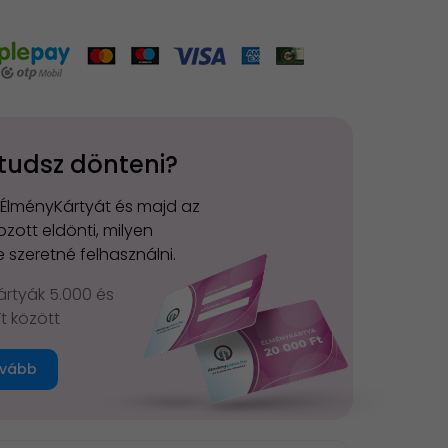
tudsz dönteni?
 ÉlményKártyát és majd az
zott eldönti, milyen
 szeretné felhasználni.
rtyák 5.000 és
Ft között
vább