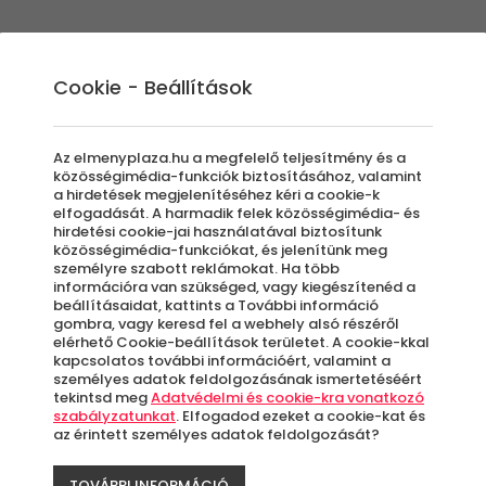
Élmények
Ajándék ötletek
Újdonságok
A
Cookie - Beállítások
Az elmenyplaza.hu a megfelelő teljesítmény és a
közösségimédia-funkciók biztosításához, valamint
a hirdetések megjelenítéséhez kéri a cookie-k
Tha
elfogadását. A harmadik felek közösségimédia- és
hirdetési cookie-jai használatával biztosítunk
közösségimédia-funkciókat, és jelenítünk meg
személyre szabott reklámokat. Ha több
30 
információra van szükséged, vagy kiegészítenéd a
beállításaidat, kattints a További információ
gombra, vagy keresd fel a webhely alsó részéről
elérhető Cookie-beállítások területet. A cookie-kkal
kapcsolatos további információért, valamint a
Si
személyes adatok feldolgozásának ismertetéséért
tekintsd meg
Adatvédelmi és cookie-kra vonatkozó
szabályzatunkat
. Elfogadod ezeket a cookie-kat és
az érintett személyes adatok feldolgozását?
A
le
TOVÁBBI INFORMÁCIÓ