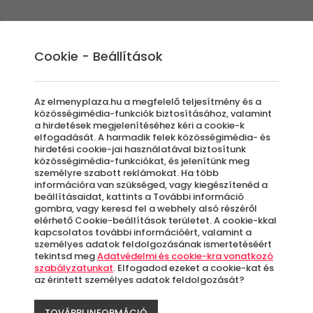
Élmények
Ajándék ötletek
Újdonságok
A
Cookie - Beállítások
Az elmenyplaza.hu a megfelelő teljesítmény és a
közösségimédia-funkciók biztosításához, valamint
a hirdetések megjelenítéséhez kéri a cookie-k
UFO
elfogadását. A harmadik felek közösségimédia- és
hirdetési cookie-jai használatával biztosítunk
közösségimédia-funkciókat, és jelenítünk meg
személyre szabott reklámokat. Ha több
információra van szükséged, vagy kiegészítenéd a
beállításaidat, kattints a További információ
Bu
gombra, vagy keresd fel a webhely alsó részéről
elérhető Cookie-beállítások területet. A cookie-kkal
kapcsolatos további információért, valamint a
A
személyes adatok feldolgozásának ismertetéséért
le
tekintsd meg
Adatvédelmi és cookie-kra vonatkozó
szabályzatunkat
. Elfogadod ezeket a cookie-kat és
k
az érintett személyes adatok feldolgozását?
TOVÁBBI INFORMÁCIÓ