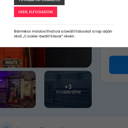
21 9
IGEN, ELFOGADOM
Válassz 
Bármikor módosíthatod a beállításodat a lap alján
lévő „Cookie-beállítások” révén.
Milye
+3
TOVÁBBI KÉPEK