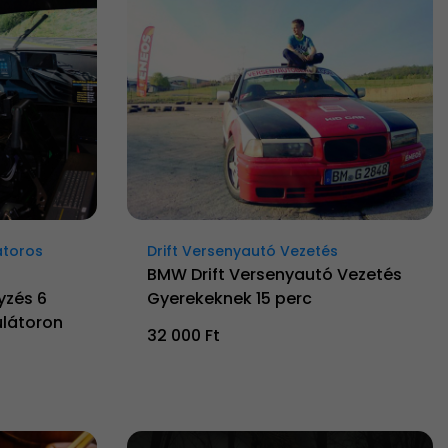
átoros
Drift Versenyautó Vezetés
BMW Drift Versenyautó Vezetés
yzés 6
Gyerekeknek 15 perc
látoron
32 000 Ft