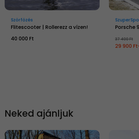
Szörfözés
SzuperSpo
Flitescooter | Rollerezz a vízen!
Porsche 
40 000 Ft
37 400 Ft
29 900 Ft
Neked ajánljuk