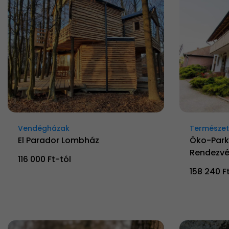
Vendégházak
Természetk
El Parador Lombház
Öko-Park
Rendezvé
116 000 Ft-tól
158 240 F