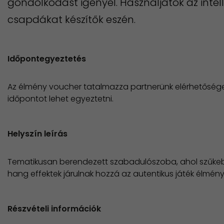
gondolkodást igényel. Használjátok az intelli
csapdákat készítők eszén.
Időpontegyeztetés
Az élmény voucher tatalmazza partnerünk elérhetősége
időpontot lehet egyeztetni.
Helyszín leírás
Tematikusan berendezett szabadulószoba, ahol szűkebb 
hang effektek járulnak hozzá az autentikus játék élmén
Részvételi információk