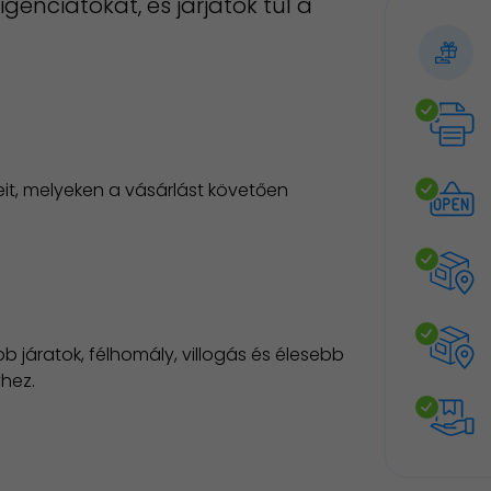
genciátokat, és járjatok túl a
it, melyeken a vásárlást követően
járatok, félhomály, villogás és élesebb
yhez.