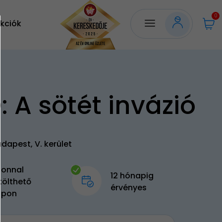
0
kciók
: A sötét invázió
dapest, V. kerület
zonnal
12 hónapig
tölthető
érvényes
upon