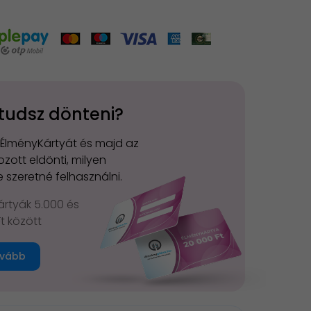
tudsz dönteni?
 ÉlményKártyát és majd az
zott eldönti, milyen
 szeretné felhasználni.
rtyák 5.000 és
Ft között
vább