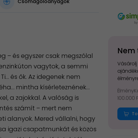
Csomagolóanyagok
Nem 
ereg – és egyszer csak megszólal
Vásárolj
enzinkúton vagytok, a semmi
ajándéko
 Ti… és ők. Az idegenek nem
élményre
néha… mintha kísérleteznének…
ÉlményKá
, a zajokkal. A valóság is
100.000 
öntés számít – mert nem
To
ti alanyok. Mered vállalni, hogy
ása igazi csapatmunkát és közös