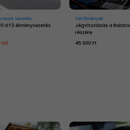
rtautó Vezetés
Téli Élmények
911 GT3 élményvezetés
JégVitorlázás a Balato
részére
-tól
45 000 Ft