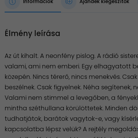
Információk
Ajándék kiegészítők
Élmény leírása
Az út kihalt. A neonfény pislog. A rádió sist
valami, ami nem emberi. Egy elhagyatott b
közepén. Nincs térerő, nincs menekvés. Csak
beszélnek. Csak figyelnek. Néha segítenek, 
Valami nem stimmel a levegőben, a fényekkel
mintha széthullana körülöttetek. Minden d
tudhatjátok, barátok vagytok-e, vagy kísérle
kapcsolatba lépsz velük? A rejtély megold