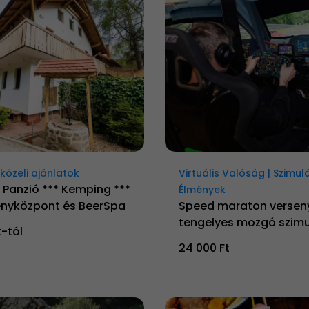
özeli ajánlatok
Virtuális Valóság | Szimul
 Panzió *** Kemping ***
Élmények
nyközpont és BeerSpa
Speed maraton versen
tengelyes mozgó szimu
t-tól
24 000 Ft