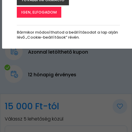
IGEN, ELFOGADOM
Bármikor módosíthatod a beállításodat a lap alján
lévő „Cookie-beállítások” révén.
Azonnal letölthető kupon
12 hónapig érvényes
15 000 Ft-tól
Válassz 5 lehetőség közül