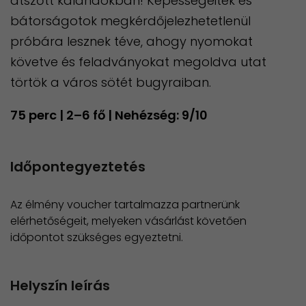
átszőtt kalandokban! Képességeitek és
bátorságotok megkérdőjelezhetetlenül
próbára lesznek téve, ahogy nyomokat
követve és feladványokat megoldva utat
törtök a város sötét bugyraiban.
75 perc | 2–6 fő | Nehézség: 9/10
Időpontegyeztetés
Az élmény voucher tartalmazza partnerünk
elérhetőségeit, melyeken vásárlást követően
időpontot szükséges egyeztetni.
Helyszín leírás