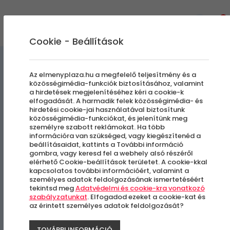
0
Cookie - Beállítások
Szabadulószobák
Az elmenyplaza.hu a megfelelő teljesítmény és a
közösségimédia-funkciók biztosításához, valamint
a hirdetések megjelenítéséhez kéri a cookie-k
Vaják
elfogadását. A harmadik felek közösségimédia- és
hirdetési cookie-jai használatával biztosítunk
közösségimédia-funkciókat, és jelenítünk meg
személyre szabott reklámokat. Ha több
Budapest - IX. kerület
információra van szükséged, vagy kiegészítenéd a
beállításaidat, kattints a További információ
gombra, vagy keresd fel a webhely alsó részéről
elérhető Cookie-beállítások területet. A cookie-kkal
kapcsolatos további információért, valamint a
személyes adatok feldolgozásának ismertetéséért
tekintsd meg
Adatvédelmi és cookie-kra vonatkozó
szabályzatunkat
. Elfogadod ezeket a cookie-kat és
az érintett személyes adatok feldolgozását?
TOVÁBBI INFORMÁCIÓ