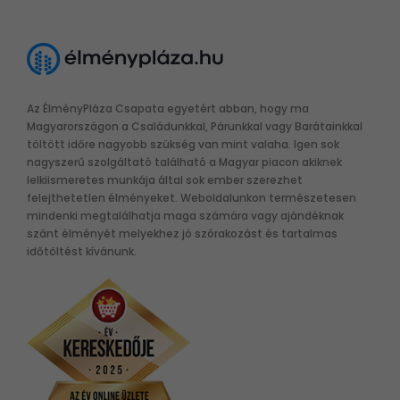
Az ÉlményPláza Csapata egyetért abban, hogy ma
Magyarországon a Családunkkal, Párunkkal vagy Barátainkkal
töltött időre nagyobb szükség van mint valaha. Igen sok
nagyszerű szolgáltató található a Magyar piacon akiknek
lelkiismeretes munkája által sok ember szerezhet
felejthetetlen élményeket. Weboldalunkon természetesen
mindenki megtalálhatja maga számára vagy ajándéknak
szánt élményét melyekhez jó szórakozást és tartalmas
időtöltést kívánunk.