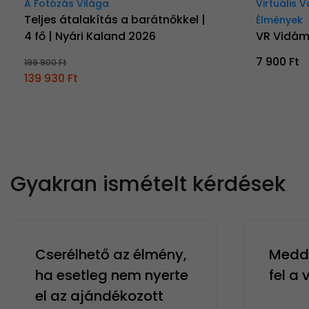
A Fotózás Világa
Virtuális 
Teljes átalakítás a barátnőkkel |
Élmények
4 fő | Nyári Kaland 2026
VR Vidá
7 900 Ft
199 900 Ft
139 930 Ft
Gyakran ismételt kérdések
Cserélhető az élmény,
Meddi
ha esetleg nem nyerte
fel a
el az ajándékozott