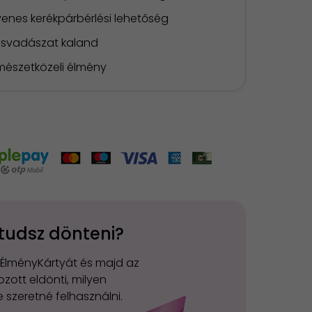
yenes kerékpárbérlési lehetőség
csvadászat kaland
mészetközeli élmény
tudsz dönteni?
 ÉlményKártyát és majd az
zott eldönti, milyen
 szeretné felhasználni.