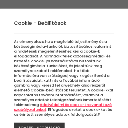
Élmények
Ajándék ötletek
Újdonságok
A
Cookie - Beállítások
Az elmenyplaza.hu a megfelelő teljesítmény és a
közösségimédia-funkciók biztosításához, valamint
a hirdetések megjelenítéséhez kéri a cookie-k
Vár C
elfogadását. A harmadik felek közösségimédia- és
hirdetési cookie-jai használatával biztosítunk
közösségimédia-funkciókat, és jelenítünk meg
Több n
személyre szabott reklámokat. Ha több
információra van szükséged, vagy kiegészítenéd a
beállításaidat, kattints a További információ
Sirok
gombra, vagy keresd fel a webhely alsó részéről
elérhető Cookie-beállítások területet. A cookie-kkal
kapcsolatos további információért, valamint a
személyes adatok feldolgozásának ismertetéséért
Azo
tekintsd meg
Adatvédelmi és cookie-kra vonatkozó
letö
szabályzatunkat
. Elfogadod ezeket a cookie-kat és
az érintett személyes adatok feldolgozását?
TOVÁBBI INFORMÁCIÓ