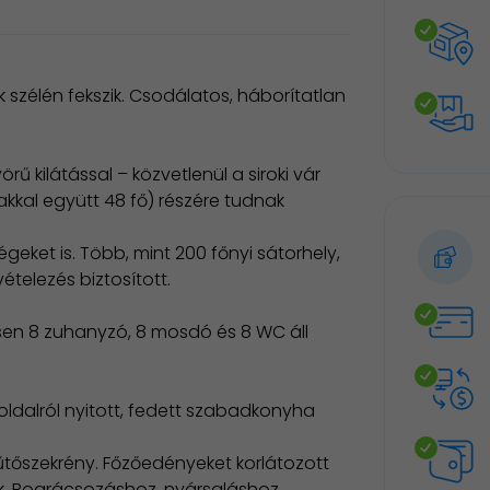
k szélén fekszik. Csodálatos, háborítatlan
 kilátással – közvetlenül a siroki vár
kal együtt 48 fő) részére tudnak
geket is. Több, mint 200 főnyi sátorhely,
ételezés biztosított.
zesen 8 zuhanyzó, 8 mosdó és 8 WC áll
 oldalról nyitott, fedett szabadkonyha
űtőszekrény. Főzőedényeket korlátozott
ak. Bográcsozáshoz, nyársaláshoz