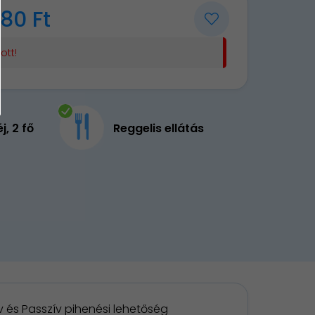
80 Ft
ott!
éj, 2 fő
Reggelis ellátás
v és Passzív pihenési lehetőség