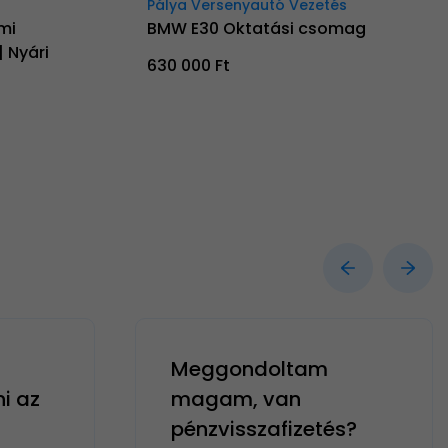
Pálya Versenyautó Vezetés
mi
BMW E30 Oktatási csomag
 Nyári
630 000 Ft
Meggondoltam
ni az
magam, van
pénzvisszafizetés?