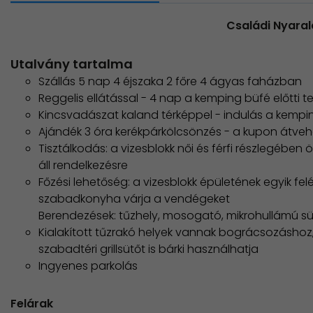
Családi Nyaral
Utalvány tartalma
Szállás 5 nap 4 éjszaka 2 főre 4 ágyas faházban
Reggelis ellátással - 4 nap a kemping büfé előtti 
Kincsvadászat kaland térképpel - indulás a kempi
Ajándék 3 óra kerékpárkölcsönzés - a kupon átve
Tisztálkodás: a vizesblokk női és férfi részlegéb
áll rendelkezésre
Főzési lehetőség: a vizesblokk épületének egyik felé
szabadkonyha várja a vendégeket
Berendezések: tűzhely, mosogató, mikrohullámú sü
Kialakított tűzrakó helyek vannak bográcsozáshoz,
szabadtéri grillsütőt is bárki használhatja
Ingyenes parkolás
Felárak