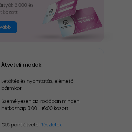
rtyák 5.000 és
Ft között
vább
Átvételi módok
Letöltés és nyomtatás, elérhető
bármikor
Személyesen az irodában minden
hétköznap 8:00 - 16:00 között
GLS pont átvétel
Részletek