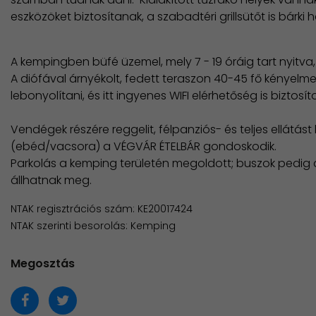
eszközöket biztosítanak, a szabadtéri grillsütőt is bárki 
A kempingben büfé üzemel, mely 7 - 19 óráig tart nyitv
A diófával árnyékolt, fedett teraszon 40-45 fő kényelmese
lebonyolítani, és itt ingyenes WIFI elérhetőség is biztosíto
Vendégek részére reggelit, félpanziós- és teljes ellátást 
(ebéd/vacsora) a VÉGVÁR ÉTELBÁR gondoskodik.
Parkolás a kemping területén megoldott; buszok pedig a
állhatnak meg.
NTAK regisztrációs szám: KE20017424
NTAK szerinti besorolás: Kemping
Megosztás