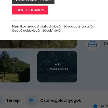
44 5
IGEN, ELFOGADOM
Elfogy
Bármikor módosíthatod a beállításodat a lap alján
lévő „Cookie-beállítások” révén.
2 
+9
TOVÁBBI KÉPEK
Térkép
Csomagolóanyagok
Aktí