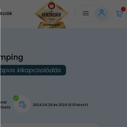
0
kciók
amping
apos kikapcsolódás
nnal
2024.04.29 és 2024.10.01 között
lthető