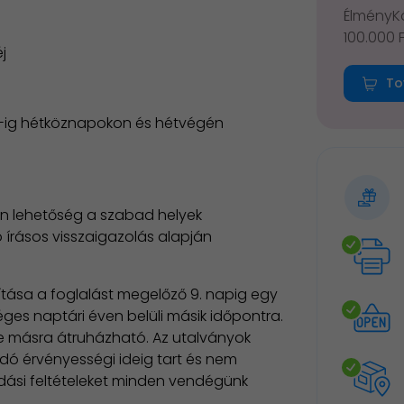
ÉlményKá
100.000 
j
To
r 1-ig hétköznapokon és hétvégén
an lehetőség a szabad helyek
 írásos visszaigazolás alapján
sa a foglalást megelőző 9. napig egy
ges naptári éven belüli másik időpontra.
e másra átruházható. Az utalványok
ó érvényességi ideig tart és nem
dási feltételeket minden vendégünk