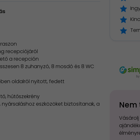
Ing
ás
Kin
Ter
teraszon
ng recepciójáról
hető a recepción
en összesen 8 zuhanyzó, 8 mosdó és 8 WC
ben oldalról nyitott, fedett
tő, hűtőszekrény
Nem 
 nyársaláshoz eszközöket biztosítanak, a
Vásárolj
ajándéko
élményre