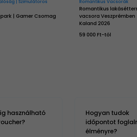
Valóság | Szimulátoros
Romantikus Vacsorák
Romantikus lakásétter
mpark | Gamer Csomag
vacsora Veszprémben |
Kaland 2026
59 000 Ft-tól
g használható
Hogyan tudok
 voucher?
időpontot foglal
élményre?