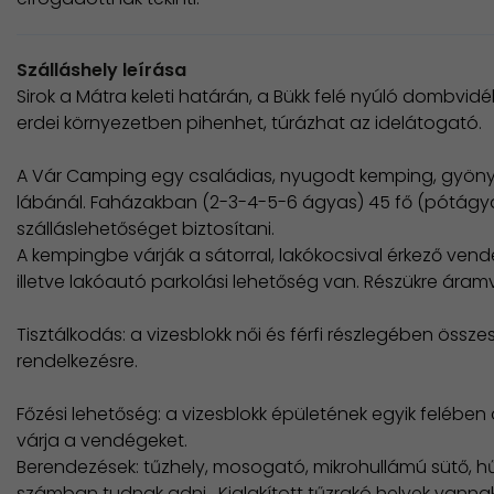
Szálláshely leírása
Sirok a Mátra keleti határán, a Bükk felé nyúló dombvidé
erdei környezetben pihenhet, túrázhat az idelátogató.
A Vár Camping egy családias, nyugodt kemping, gyönyörű
lábánál. Faházakban (2-3-4-5-6 ágyas) 45 fő (pótágyak
szálláslehetőséget biztosítani.
A kempingbe várják a sátorral, lakókocsival érkező vendé
illetve lakóautó parkolási lehetőség van. Részükre áramv
Tisztálkodás: a vizesblokk női és férfi részlegében öss
rendelkezésre.
Főzési lehetőség: a vizesblokk épületének egyik felében
várja a vendégeket.
Berendezések: tűzhely, mosogató, mikrohullámú sütő, h
számban tudnak adni. Kialakított tűzrakó helyek vann