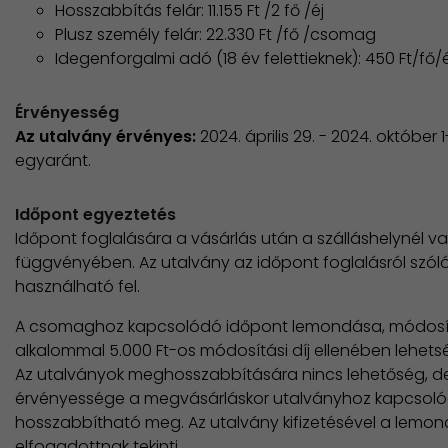
Hosszabbítás felár: 11.155 Ft /2 fő /éj
Plusz személy felár: 22.330 Ft /fő /csomag
Idegenforgalmi adó (18 év felettieknek): 450 Ft/fő/é
Érvényesség
Az utalvány érvényes:
2024. április 29. - 2024. októbe
egyaránt.
Időpont egyeztetés
Időpont foglalására a vásárlás után a szálláshelynél v
függvényében. Az utalvány az időpont foglalásról szóló
használható fel.
A csomaghoz kapcsolódó időpont lemondása, módosítá
alkalommal 5.000 Ft-os módosítási díj ellenében lehetsé
Az utalványok meghosszabbítására nincs lehetőség, d
érvényessége a megvásárláskor utalványhoz kapcsolód
hosszabbítható meg. Az utalvány kifizetésével a lemon
elfogadottnak tekinti.