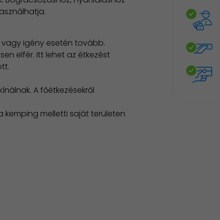
használhatja.
a, vagy igény esetén tovább.
n elfér. Itt lehet az étkezést
tt.
kínálnak. A főétkezésekről
 kemping melletti saját területen