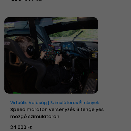
Virtuális Valóság | Szimulátoros Élmények
Speed maraton versenyzés 6 tengelyes
mozgó szimulátoron
24 000 Ft