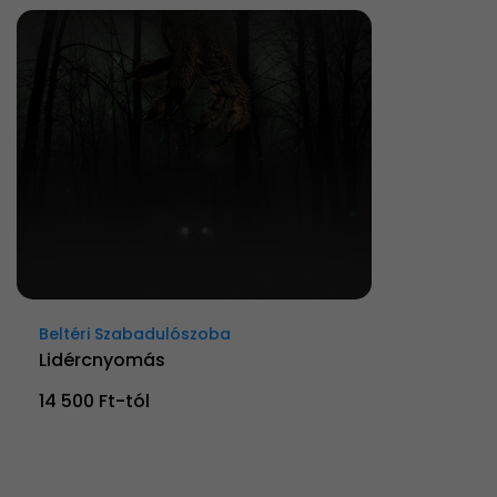
Beltéri Szabadulószoba
Lidércnyomás
14 500 Ft-tól