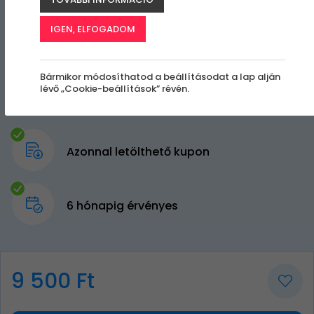
IGEN, ELFOGADOM
Bármikor módosíthatod a beállításodat a lap alján
lévő „Cookie-beállítások” révén.
Azonnal letölthető kupon
6 hónapig érvényes
9 500 Ft