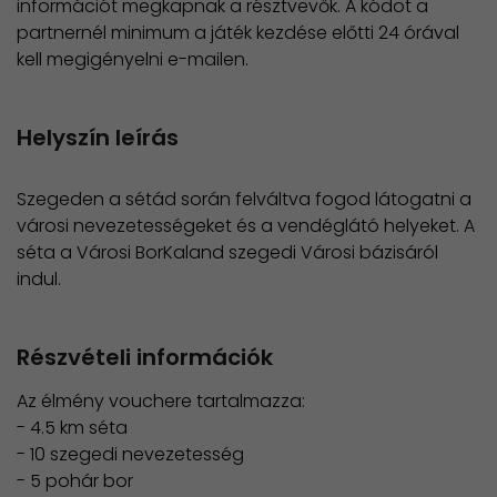
információt megkapnak a résztvevők. A kódot a
partnernél minimum a játék kezdése előtti 24 órával
kell megigényelni e-mailen.
Helyszín leírás
Szegeden a sétád során felváltva fogod látogatni a
városi nevezetességeket és a vendéglátó helyeket. A
séta a Városi BorKaland szegedi Városi bázisáról
indul.
Részvételi információk
Az élmény vouchere tartalmazza:
- 4.5 km séta
- 10 szegedi nevezetesség
- 5 pohár bor