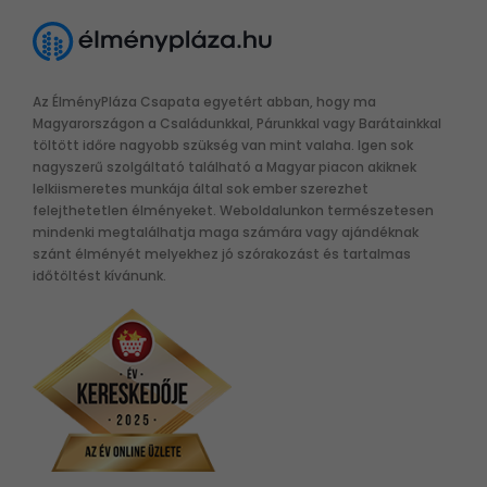
Az ÉlményPláza Csapata egyetért abban, hogy ma
Magyarországon a Családunkkal, Párunkkal vagy Barátainkkal
töltött időre nagyobb szükség van mint valaha. Igen sok
nagyszerű szolgáltató található a Magyar piacon akiknek
lelkiismeretes munkája által sok ember szerezhet
felejthetetlen élményeket. Weboldalunkon természetesen
mindenki megtalálhatja maga számára vagy ajándéknak
szánt élményét melyekhez jó szórakozást és tartalmas
időtöltést kívánunk.