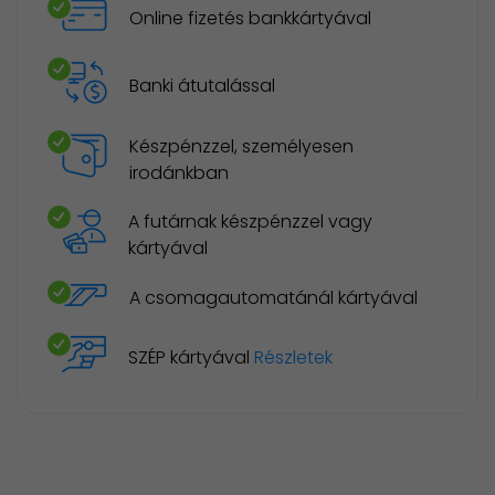
Online fizetés bankkártyával
Banki átutalással
Készpénzzel, személyesen
irodánkban
A futárnak készpénzzel vagy
kártyával
A csomagautomatánál kártyával
SZÉP kártyával
Részletek