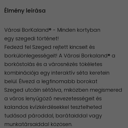
Élmény leírása
Városi BorKaland® - Minden kortyban
egy szegedi történet!
​Fedezd fel Szeged rejtett kincseit és
borkülönlegességeit! A Városi Borkaland® a
borkóstolás és a városnézés tökéletes
kombinációja egy interaktív séta keretein
belül. Élvezd a legfinomabb borokat
Szeged utcáin sétálva, miközben megismered
a város lenyűgöző nevezetességeit és
kalandos kvízkérdésekkel tesztelheted
tudásod pároddal, barátaiddal vagy
munkatársaiddal közösen.