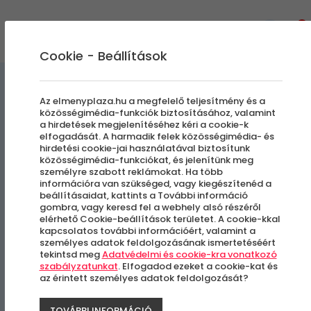
0
Cookie - Beállítások
Szabadulószobák
Az elmenyplaza.hu a megfelelő teljesítmény és a
közösségimédia-funkciók biztosításához, valamint
a hirdetések megjelenítéséhez kéri a cookie-k
Városi BorKaland® Szeged -
elfogadását. A harmadik felek közösségimédia- és
hirdetési cookie-jai használatával biztosítunk
Rejtett kincsek nagy túra
közösségimédia-funkciókat, és jelenítünk meg
személyre szabott reklámokat. Ha több
információra van szükséged, vagy kiegészítenéd a
beállításaidat, kattints a További információ
Szeged
gombra, vagy keresd fel a webhely alsó részéről
elérhető Cookie-beállítások területet. A cookie-kkal
kapcsolatos további információért, valamint a
személyes adatok feldolgozásának ismertetéséért
tekintsd meg
Adatvédelmi és cookie-kra vonatkozó
szabályzatunkat
. Elfogadod ezeket a cookie-kat és
az érintett személyes adatok feldolgozását?
TOVÁBBI INFORMÁCIÓ