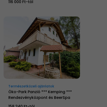
116 000 Ft-tól
Természetközeli ajánlatok
Öko-Park Panzió *** Kemping ***
Rendezvényközpont és BeerSpa
158 240 Ft-tól