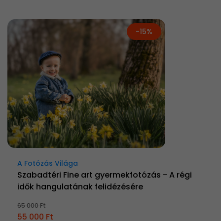
-15%
A Fotózás Világa
Szabadtéri Fine art gyermekfotózás - A régi
idők hangulatának felidézésére
65 000 Ft
55 000 Ft