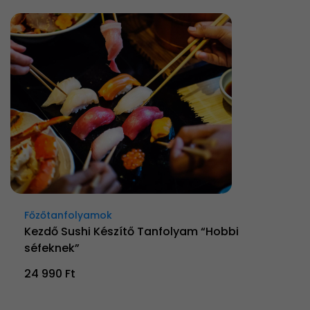
Főzőtanfolyamok
Kezdő Sushi Készítő Tanfolyam “Hobbi
séfeknek”
24 990 Ft