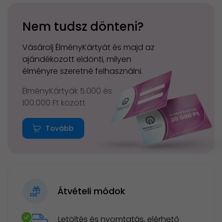
Nem tudsz dönteni?
Vásárolj ÉlményKártyát és majd az
ajándékozott eldönti, milyen
élményre szeretné felhasználni.
ÉlményKártyák 5.000 és
100.000 Ft között
Tovább
Átvételi módok
Letöltés és nyomtatás, elérhető