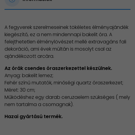
A fegyverek szerelmeseinek tökéletes élményajándék
kiegészítő, ez a nem mindennapi bakelit óra. A
felejthetetlen élménylövészet mellé extravagáns fali
dekoráció, ami évek múltán is mosolyt csal az
ajándékozott arcára.
Az órák csendes óraszerkezettel készülnek.
Anyag: bakelit lemez;
Fehér színű mutatók, minőségi quartz óraszerkezet;
Méret: 30 cm;
Működéshez egy darab ceruzaelem szükséges ( mely
nem tartalma a csomagnak).
Hazai gyártású termék.