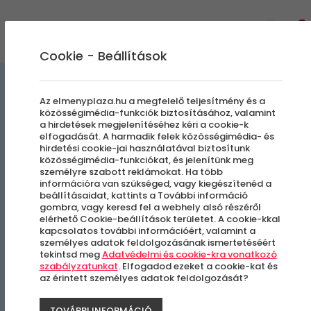
0
Cookie - Beállítások
Bakelit Órák
Élményajándék kiegészítők
Az elmenyplaza.hu a megfelelő teljesítmény és a
közösségimédia-funkciók biztosításához, valamint
a hirdetések megjelenítéséhez kéri a cookie-k
Egyedi Bakelit Óra | Fegyver
elfogadását. A harmadik felek közösségimédia- és
hirdetési cookie-jai használatával biztosítunk
Arzenál
közösségimédia-funkciókat, és jelenítünk meg
személyre szabott reklámokat. Ha több
információra van szükséged, vagy kiegészítenéd a
beállításaidat, kattints a További információ
gombra, vagy keresd fel a webhely alsó részéről
elérhető Cookie-beállítások területet. A cookie-kkal
kapcsolatos további információért, valamint a
személyes adatok feldolgozásának ismertetéséért
tekintsd meg
Adatvédelmi és cookie-kra vonatkozó
szabályzatunkat
. Elfogadod ezeket a cookie-kat és
az érintett személyes adatok feldolgozását?
TOVÁBBI INFORMÁCIÓ