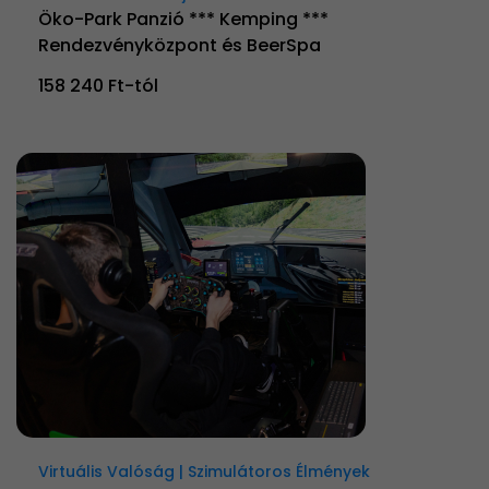
Öko-Park Panzió *** Kemping ***
Rendezvényközpont és BeerSpa
158 240 Ft-tól
Virtuális Valóság | Szimulátoros Élmények