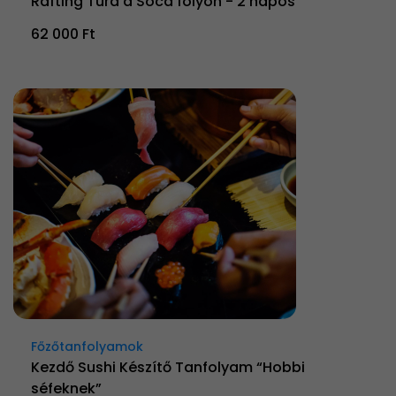
Rafting Túra a Soca folyón - 2 napos
62 000 Ft
Főzőtanfolyamok
Kezdő Sushi Készítő Tanfolyam “Hobbi
séfeknek”