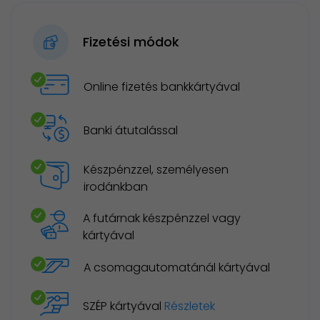
Fizetési módok
Online fizetés bankkártyával
Banki átutalással
Készpénzzel, személyesen
irodánkban
A futárnak készpénzzel vagy
kártyával
A csomagautomatánál kártyával
SZÉP kártyával
Részletek