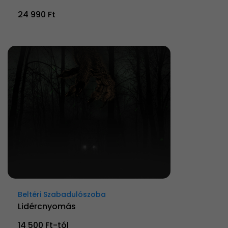
24 990 Ft
Beltéri Szabadulószoba
Lidércnyomás
14 500 Ft-tól