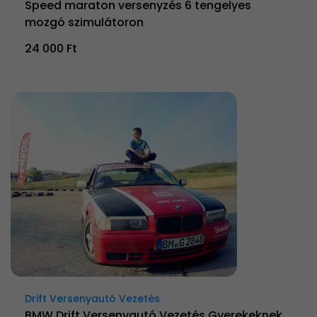
Speed maraton versenyzés 6 tengelyes
mozgó szimulátoron
24 000 Ft
Drift Versenyautó Vezetés
BMW Drift Versenyautó Vezetés Gyerekeknek