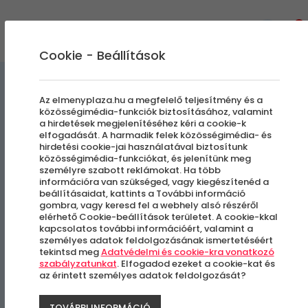
0
Cookie - Beállítások
Kulcstartók
Élményajándék kiegészítők
Az elmenyplaza.hu a megfelelő teljesítmény és a
közösségimédia-funkciók biztosításához, valamint
a hirdetések megjelenítéséhez kéri a cookie-k
Katonai Páncél Kulcstartó
elfogadását. A harmadik felek közösségimédia- és
hirdetési cookie-jai használatával biztosítunk
közösségimédia-funkciókat, és jelenítünk meg
személyre szabott reklámokat. Ha több
információra van szükséged, vagy kiegészítenéd a
beállításaidat, kattints a További információ
gombra, vagy keresd fel a webhely alsó részéről
elérhető Cookie-beállítások területet. A cookie-kkal
kapcsolatos további információért, valamint a
személyes adatok feldolgozásának ismertetéséért
tekintsd meg
Adatvédelmi és cookie-kra vonatkozó
szabályzatunkat
. Elfogadod ezeket a cookie-kat és
az érintett személyes adatok feldolgozását?
TOVÁBBI INFORMÁCIÓ