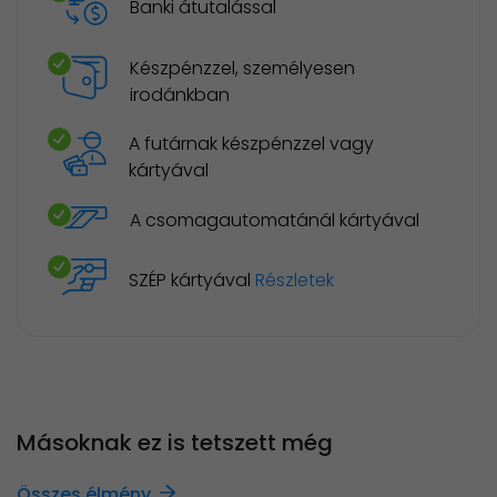
Banki átutalással
Készpénzzel, személyesen
irodánkban
A futárnak készpénzzel vagy
kártyával
A csomagautomatánál kártyával
SZÉP kártyával
Részletek
Másoknak ez is tetszett még
Összes élmény