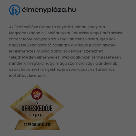
Az ÉlményPláza Csapata egyetért abban, hogy ma
Magyarországon a Családunkkal, Párunkkal vagy Barátainkkal
töltött időre nagyobb szükség van mint valaha. Igen sok
nagyszerű szolgáltató található a Magyar piacon akiknek
lelkiismeretes munkája által sok ember szerezhet
felejthetetlen élményeket. Weboldalunkon természetesen
mindenki megtalálhatja maga számára vagy ajándéknak
szánt élményét melyekhez jó szórakozást és tartalmas
időtöltést kívánunk.