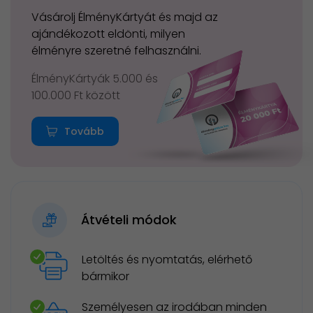
Vásárolj ÉlményKártyát és majd az
ajándékozott eldönti, milyen
élményre szeretné felhasználni.
ÉlményKártyák 5.000 és
100.000 Ft között
Tovább
Átvételi módok
Letöltés és nyomtatás, elérhető
bármikor
Személyesen az irodában minden