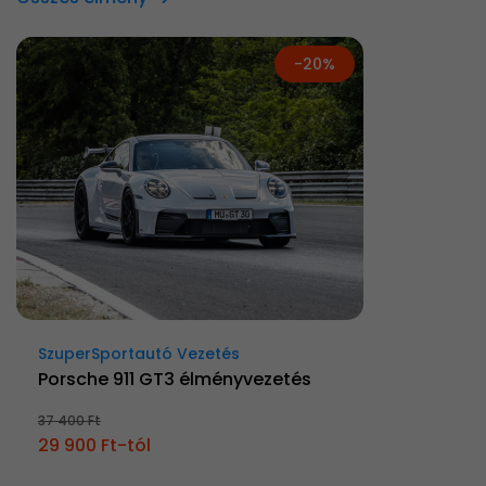
-20%
SzuperSportautó Vezetés
Porsche 911 GT3 élményvezetés
37 400 Ft
29 900 Ft-tól