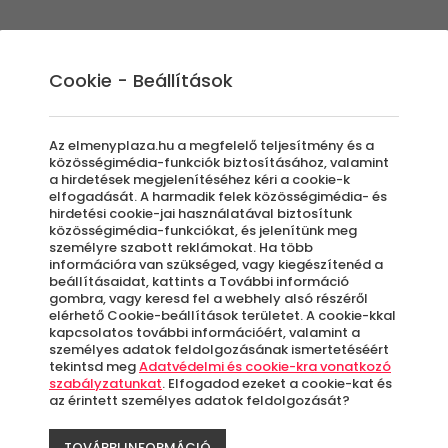
Élmények
Ajándék ötletek
Újdonságok
A
Cookie - Beállítások
Az elmenyplaza.hu a megfelelő teljesítmény és a
közösségimédia-funkciók biztosításához, valamint
a hirdetések megjelenítéséhez kéri a cookie-k
elfogadását. A harmadik felek közösségimédia- és
hirdetési cookie-jai használatával biztosítunk
közösségimédia-funkciókat, és jelenítünk meg
személyre szabott reklámokat. Ha több
információra van szükséged, vagy kiegészítenéd a
beállításaidat, kattints a További információ
gombra, vagy keresd fel a webhely alsó részéről
elérhető Cookie-beállítások területet. A cookie-kkal
kapcsolatos további információért, valamint a
személyes adatok feldolgozásának ismertetéséért
tekintsd meg
Adatvédelmi és cookie-kra vonatkozó
szabályzatunkat
. Elfogadod ezeket a cookie-kat és
az érintett személyes adatok feldolgozását?
TOVÁBBI INFORMÁCIÓ