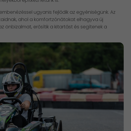
lyekből építkezhetünk is.
zembenézéssel ugyanis fejlődik az egyéniségünk. Az
taidnak, ahol a komfortzónátokat elhagyva új
az önbizalmat, erősítik a kitartást és segítenek a