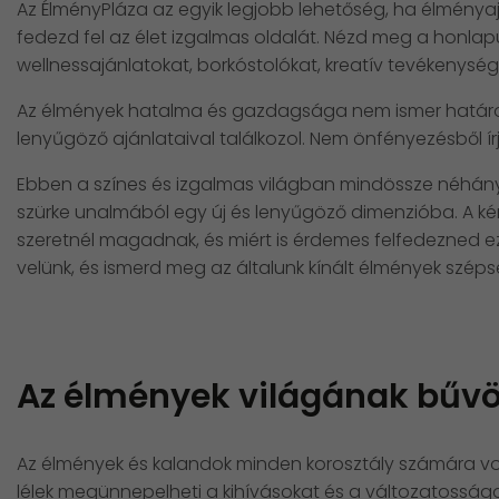
Az ÉlményPláza az egyik legjobb lehetőség, ha élménya
fedezd fel az élet izgalmas oldalát. Nézd meg a honlap
wellnessajánlatokat, borkóstolókat, kreatív tevékenység
Az élmények hatalma és gazdagsága nem ismer határok
lenyűgöző ajánlataival találkozol. Nem önfényezésből írj
Ebben a színes és izgalmas világban mindössze néhány
szürke unalmából egy új és lenyűgöző dimenzióba. A k
szeretnél magadnak, és miért is érdemes felfedezned ez
velünk, és ismerd meg az általunk kínált élmények szé
Az élmények világának bűvö
Az élmények és kalandok minden korosztály számára vonz
lélek megünnepelheti a kihívásokat és a változatosságo