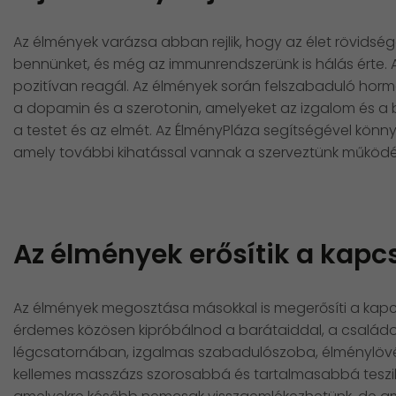
Az élmények varázsa abban rejlik, hogy az élet rövidsé
bennünket, és még az immunrendszerünk is hálás érte. 
pozitívan reagál. Az élmények során felszabaduló hor
a dopamin és a szerotonin, amelyeket az izgalom és a 
a testet és az elmét. Az ÉlményPláza segítségével könny
amely további kihatással vannak a szerveztünk működé
Az élmények erősítik a kapc
Az élmények megosztása másokkal is megerősíti a kapcso
érdemes közösen kipróbálnod a barátaiddal, a családo
légcsatornában, izgalmas szabadulószoba, élménylövés
kellemes masszázs szorosabbá és tartalmasabbá teszik