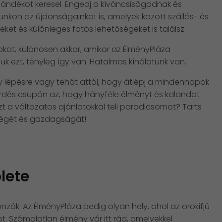
jándékot keresel. Engedj a kíváncsiságodnak és
unkon az újdonságainkat is, amelyek között szállás- és
eket és különleges fotós lehetőségeket is találsz.
at, különösen akkor, amikor az ÉlményPláza
uk ezt, tényleg így van. Hatalmas kínálatunk van.
 lépésre vagy tehát attól, hogy átlépj a mindennapok
érdés csupán az, hogy hányféle élményt és kalandot
t a változatos ajánlatokkal teli paradicsomot? Tarts
pségét és gazdagságát!
lete
ók. Az ÉlményPláza pedig olyan hely, ahol az örökifjú
t. Számolatlan élmény vár itt rád, amelyekkel