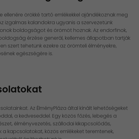
ge ellenére örökké tartó emlékekkel ajándékoznak meg
Az izgalmas kalandokra ugyanis a szervezetünk
monok boldogságot és örömöt hoznak. Az endorfinok,
boldogság érzése generál, kellemes állapotban tartják
en szert tehetünk ezekre az örömteli élményekre,
sének egészségére is.
solatokat
latainkat. Az ÉlményPláza által kínált lehetőségeket
ddal, a kedveseddel. Egy közös főzés, lebegés a
zet, élményvezetés, szállodai kikapcsolódás,
 a kapcsolatokat, közös emlékeket teremtenek,