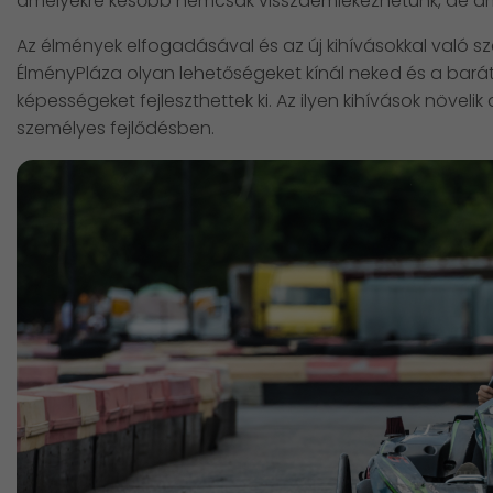
amelyekre később nemcsak visszaemlékezhetünk, de ame
Az élmények elfogadásával és az új kihívásokkal való s
ÉlményPláza olyan lehetőségeket kínál neked és a bará
képességeket fejleszthettek ki. Az ilyen kihívások növelik 
személyes fejlődésben.