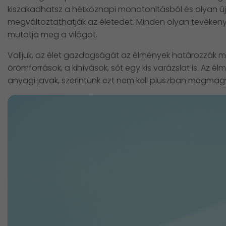
kiszakadhatsz a hétköznapi monotonitásból és olyan új,
megváltoztathatják az életedet. Minden olyan tevéken
mutatja meg a világot.
Valljuk, az élet gazdagságát az élmények határozzák me
örömforrások, a kihívások, sőt egy kis varázslat is. Az é
anyagi javak, szerintünk ezt nem kell pluszban megmag