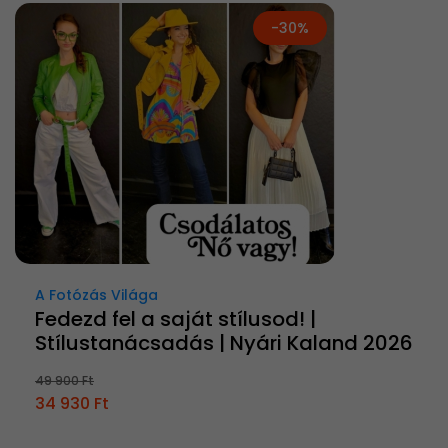
-30%
A Fotózás Világa
Fedezd fel a saját stílusod! |
Stílustanácsadás | Nyári Kaland 2026
49 900 Ft
34 930 Ft