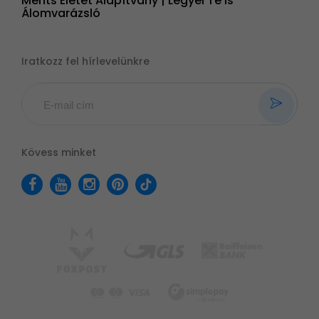
Ments Életet Alapítvány | Legyél Te is
Álomvarázsló
Iratkozz fel hírlevelünkre
Kövess minket