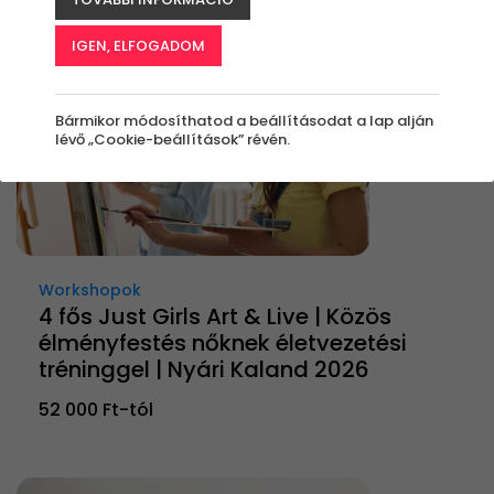
IGEN, ELFOGADOM
Bármikor módosíthatod a beállításodat a lap alján
lévő „Cookie-beállítások” révén.
Workshopok
4 fős Just Girls Art & Live | Közös
élményfestés nőknek életvezetési
tréninggel | Nyári Kaland 2026
52 000 Ft-tól