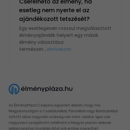
Cserélhető az élmény, ha
esetleg nem nyerte el az
ajándékozott tetszését?
Egy esetlegesen rosszul megválasztott
élményajándék helyett egy másik
élmény választása
természet
...
elolvasom
Az ÉlményPláza Csapata egyetért abban, hogy ma
Magyarországon a Családunkkal, Párunkkal vagy Barátainkkal
töltött időre nagyobb szükség van mint valaha. Igen sok
nagyszerű szolgáltató található a Magyar piacon akiknek
lelkiismeretes munkája által sok ember szerezhet