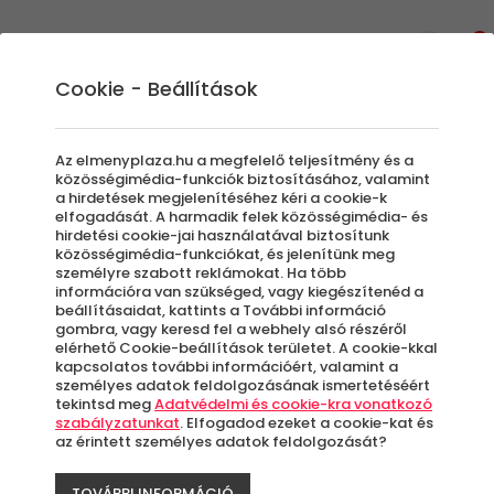
0
Cookie - Beállítások
ELMENYALDI20
Az elmenyplaza.hu a megfelelő teljesítmény és a
közösségimédia-funkciók biztosításához, valamint
a hirdetések megjelenítéséhez kéri a cookie-k
elfogadását. A harmadik felek közösségimédia- és
Szűrők beállítása
hirdetési cookie-jai használatával biztosítunk
közösségimédia-funkciókat, és jelenítünk meg
személyre szabott reklámokat. Ha több
információra van szükséged, vagy kiegészítenéd a
beállításaidat, kattints a További információ
gombra, vagy keresd fel a webhely alsó részéről
elérhető Cookie-beállítások területet. A cookie-kkal
Élmények
kapcsolatos további információért, valamint a
személyes adatok feldolgozásának ismertetéséért
tekintsd meg
Adatvédelmi és cookie-kra vonatkozó
Rendezés:
szabályzatunkat
. Elfogadod ezeket a cookie-kat és
az érintett személyes adatok feldolgozását?
TOVÁBBI INFORMÁCIÓ